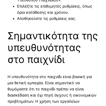
Υπευθύνου Παιχνιδιού».
Επιλέξτε τις επιθυμητές ρυθμίσεις, όπως
όρια κατάθεσης και χρόνου.
Αποθηκεύστε τις ρυθμίσεις σας.
Σημαντικότητα της
υπευθυνότητας
στο παιχνίδι
Η υπευθυνότητα στο παιχνίδι είναι βασική για
μια θετική εμπειρία. Είναι σημαντικό να
θυμόμαστε ότι το παιχνίδι πρέπει να είναι
διασκέδαση και όχι πηγή άγχους ή οικονομικών
προβλημάτων. Η χρήση των εργαλείων