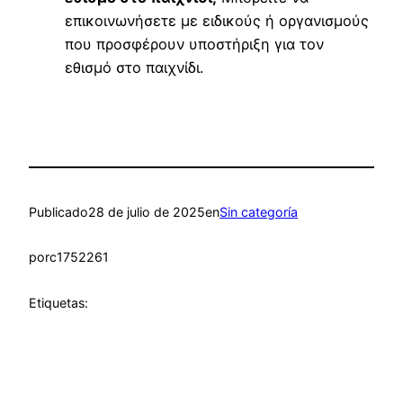
επικοινωνήσετε με ειδικούς ή οργανισμούς
που προσφέρουν υποστήριξη για τον
εθισμό στο παιχνίδι.
Publicado
28 de julio de 2025
en
Sin categoría
por
c1752261
Etiquetas: