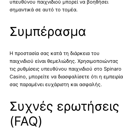
υπευθύνου παιχνιδιού μπορεί να βοηθήσει
σημαντικά σε αυτό το τομέα.
Συμπέρασμα
Η προστασία σας κατά τη διάρκεια του
παιχνιδιού είναι θεμελιώδης. Χρησιμοποιώντας
τις ρυθμίσεις υπευθύνου παιχνιδιού στο Spinaro
Casino, μπορείτε να διασφαλίσετε ότι η εμπειρία
σας παραμένει ευχάριστη και ασφαλής.
Συχνές ερωτήσεις
(FAQ)