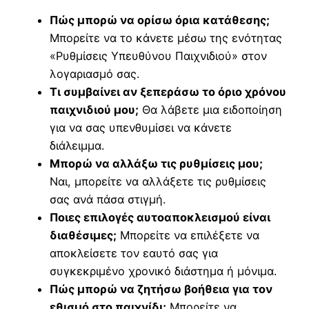
Πώς μπορώ να ορίσω όρια κατάθεσης;
Μπορείτε να το κάνετε μέσω της ενότητας
«Ρυθμίσεις Υπευθύνου Παιχνιδιού» στον
λογαριασμό σας.
Τι συμβαίνει αν ξεπεράσω το όριο χρόνου
παιχνιδιού μου;
Θα λάβετε μια ειδοποίηση
για να σας υπενθυμίσει να κάνετε
διάλειμμα.
Μπορώ να αλλάξω τις ρυθμίσεις μου;
Ναι, μπορείτε να αλλάξετε τις ρυθμίσεις
σας ανά πάσα στιγμή.
Ποιες επιλογές αυτοαποκλεισμού είναι
διαθέσιμες;
Μπορείτε να επιλέξετε να
αποκλείσετε τον εαυτό σας για
συγκεκριμένο χρονικό διάστημα ή μόνιμα.
Πώς μπορώ να ζητήσω βοήθεια για τον
εθισμό στο παιχνίδι;
Μπορείτε να