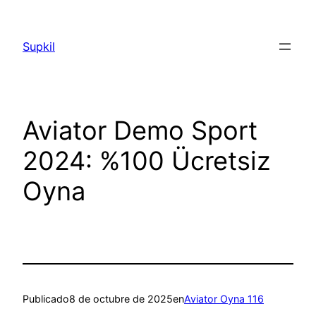
Saltar
al
Supkil
contenido
Aviator Demo Sport
2024: %100 Ücretsiz
Oyna
Publicado
8 de octubre de 2025
en
Aviator Oyna 116