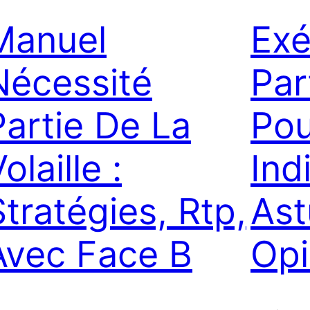
Manuel
Exé
Nécessité
Par
Partie De La
Pou
olaille :
Ind
Stratégies, Rtp,
Ast
Avec Face B
Opi