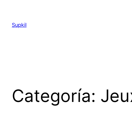
Saltar
al
contenido
Supkil
Categoría:
Jeu