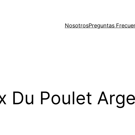
Nosotros
Preguntas Frecue
x Du Poulet Arge