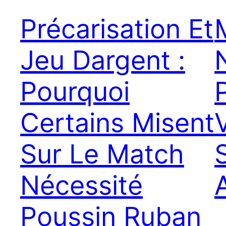
Précarisation Et
Jeu Dargent :
Pourquoi
Certains Misent
V
Sur Le Match
Nécessité
Poussin Ruban