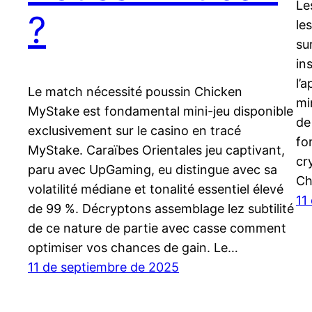
Le
?
le
su
in
l’
Le match nécessité poussin Chicken
mi
MyStake est fondamental mini-jeu disponible
de
exclusivement sur le casino en tracé
fo
MyStake. Caraïbes Orientales jeu captivant,
cr
paru avec UpGaming, eu distingue avec sa
Ch
volatilité médiane et tonalité essentiel élevé
11
de 99 %. Décryptons assemblage lez subtilité
de ce nature de partie avec casse comment
optimiser vos chances de gain. Le…
11 de septiembre de 2025