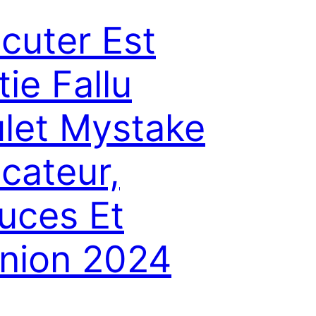
cuter Est
tie Fallu
let Mystake
icateur,
uces Et
nion 2024