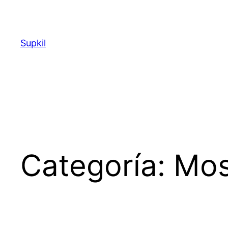
Saltar
al
contenido
Supkil
Categoría:
Mos