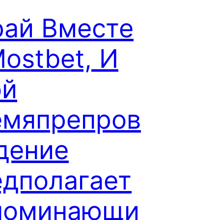
рай Вместе
ostbet, И
ой
емяпрепров
дение
едполагает
поминающи