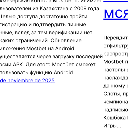
кмекерская контора Mostbet принимает
мся
льзователей из Казахстана с 2009 года.
Целью доступа достаточно пройти
гистрацию и подтвердить личные
нные, вслед за тем верификации нет
Перейдит
каких ограничений. Обновление
отфильтру
иложения Mostbet на Android
распростр
уществляется через загрузку последней
Mostbet 
рсии APK. Для этого Мостбет сможет
настольн
пользовать функцию Android…
наслажда
 de noviembre de 2025
данному 
Слоты, п
чемпиона
надписью
Кэшбэка 
Игры…