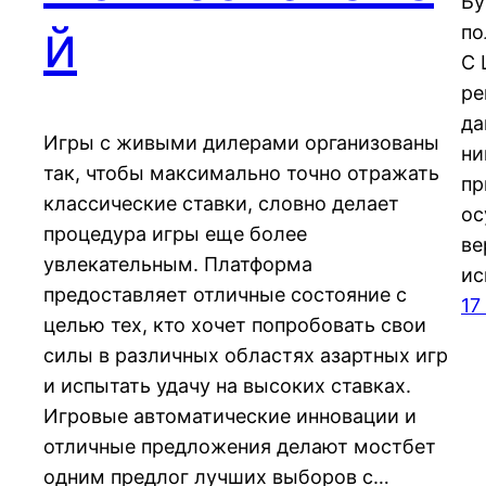
Бу
й
по
С 
ре
да
Игры с живыми дилерами организованы
ни
так, чтобы максимально точно отражать
пр
классические ставки, словно делает
ос
процедура игры еще более
ве
увлекательным. Платформа
ис
предоставляет отличные состояние с
17
целью тех, кто хочет попробовать свои
силы в различных областях азартных игр
и испытать удачу на высоких ставках.
Игровые автоматические инновации и
отличные предложения делают мостбет
одним предлог лучших выборов с…