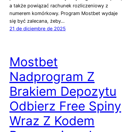
a także powiązać rachunek rozliczeniowy z
numerem komórkowy. Program Mostbet wydaje
się być zalecana, żeby…
21 de diciembre de 2025
Mostbet
Nadprogram Z
Brakiem Depozytu
Odbierz Free Spiny
Wraz Z Kodem