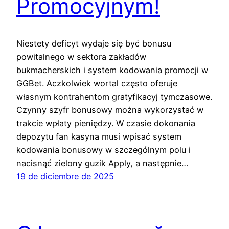
Promocyjnym!
Niestety deficyt wydaje się być bonusu
powitalnego w sektora zakładów
bukmacherskich i system kodowania promocji w
GGBet. Aczkolwiek wortal często oferuje
własnym kontrahentom gratyfikacyj tymczasowe.
Czynny szyfr bonusowy można wykorzystać w
trakcie wpłaty pieniędzy. W czasie dokonania
depozytu fan kasyna musi wpisać system
kodowania bonusowy w szczególnym polu i
nacisnąć zielony guzik Apply, a następnie…
19 de diciembre de 2025