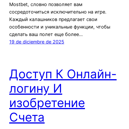
Mostbet, словно позволяет вам
сосредоточиться исключительно на игре.
Каждый калашников предлагает свои
особенности и уникальные функции, чтобы
сделать ваш полет еще более…
19 de diciembre de 2025
Доступ К Онлайн-
логину И
изобретение
Счета