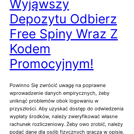
Wyjąwszy
Depozytu Odbierz
Free Spiny Wraz Z
Kodem
Promocyjnym!
Powinno Się zwrócić uwagę na poprawne
wprowadzenie danych empirycznych, żeby
uniknąć problemów obok logowaniu w
przyszłości. Aby uzyskać dostęp do odwiedzenia
wypłaty środków, należy zweryfikować własne
rachunek rozliczeniowy. Żeby owo zrobić, należy
podać dane dla osób fizycznych gracza w opisie,