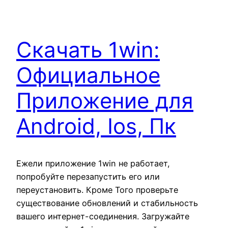
Скачать 1win:
Официальное
Приложение для
Android, Ios, Пк
Ежели приложение 1win не работает,
попробуйте перезапустить его или
переустановить. Кроме Того проверьте
существование обновлений и стабильность
вашего интернет-соединения. Загружайте