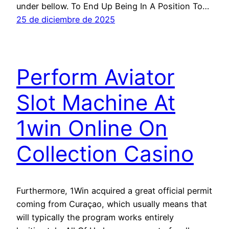
under bellow. To End Up Being In A Position To…
25 de diciembre de 2025
Perform Aviator
Slot Machine At
1win͏ Online On
Collection Casino
Furthermore, 1Win acquired a great official permit
coming from Curaçao, which usually means that
will typically the program works entirely