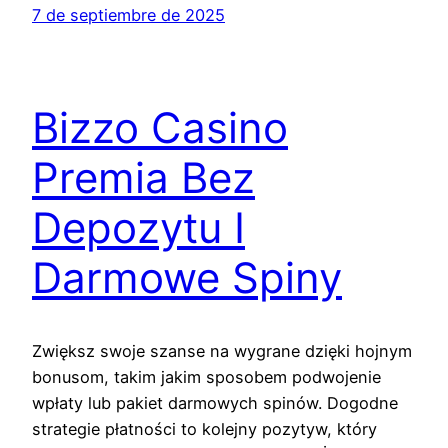
7 de septiembre de 2025
Bizzo Casino
Premia Bez
Depozytu I
Darmowe Spiny
Zwiększ swoje szanse na wygrane dzięki hojnym
bonusom, takim jakim sposobem podwojenie
wpłaty lub pakiet darmowych spinów. Dogodne
strategie płatności to kolejny pozytyw, który