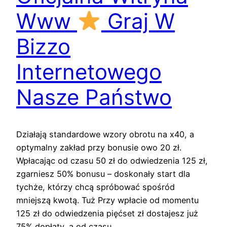
Www
Graj W
Bizzo
Internetowego
Nasze Państwo
Działają standardowe wzory obrotu na x40, a
optymalny zakład przy bonusie owo 20 zł.
Wpłacając od czasu 50 zł do odwiedzenia 125 zł,
zgarniesz 50% bonusu – doskonały start dla
tychże, którzy chcą spróbować spośród
mniejszą kwotą. Tuż Przy wpłacie od momentu
125 zł do odwiedzenia pięćset zł dostajesz już
75% dopłaty, a od czasu…