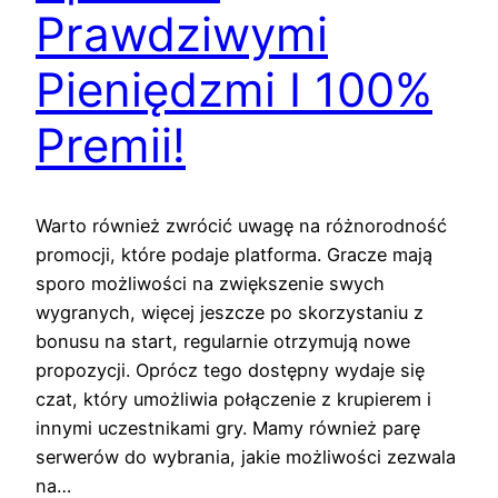
Prawdziwymi
Pieniędzmi I 100%
Premii!
Warto również zwrócić uwagę na różnorodność
promocji, które podaje platforma. Gracze mają
sporo możliwości na zwiększenie swych
wygranych, więcej jeszcze po skorzystaniu z
bonusu na start, regularnie otrzymują nowe
propozycji. Oprócz tego dostępny wydaje się
czat, który umożliwia połączenie z krupierem i
innymi uczestnikami gry. Mamy również parę
serwerów do wybrania, jakie możliwości zezwala
na…