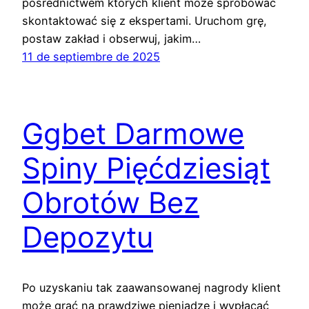
pośrednictwem których klient może spróbować
skontaktować się z ekspertami. Uruchom grę,
postaw zakład i obserwuj, jakim…
11 de septiembre de 2025
Ggbet Darmowe
Spiny Pięćdziesiąt
Obrotów Bez
Depozytu
Po uzyskaniu tak zaawansowanej nagrody klient
może grać na prawdziwe pieniądze i wypłacać