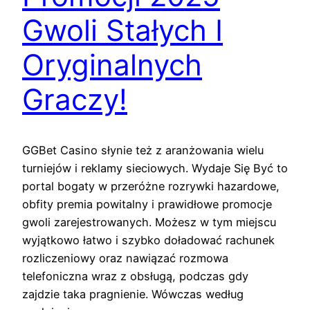
Gwoli Stałych I
Oryginalnych
Graczy!
GGBet Casino słynie też z aranżowania wielu
turniejów i reklamy sieciowych. Wydaje Się Być to
portal bogaty w przeróżne rozrywki hazardowe,
obfity premia powitalny i prawidłowe promocje
gwoli zarejestrowanych. Możesz w tym miejscu
wyjątkowo łatwo i szybko doładować rachunek
rozliczeniowy oraz nawiązać rozmowa
telefoniczna wraz z obsługą, podczas gdy
zajdzie taka pragnienie. Wówczas według