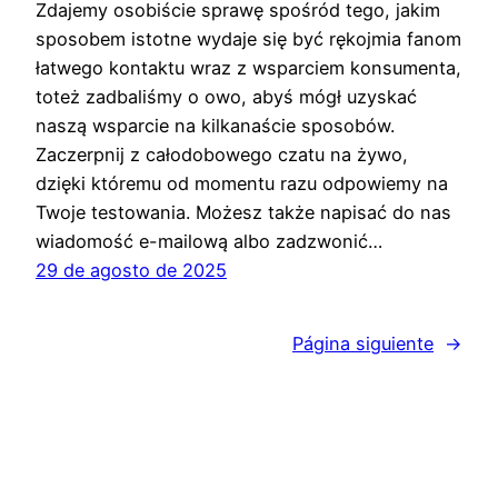
Zdajemy osobiście sprawę spośród tego, jakim
sposobem istotne wydaje się być rękojmia fanom
łatwego kontaktu wraz z wsparciem konsumenta,
toteż zadbaliśmy o owo, abyś mógł uzyskać
naszą wsparcie na kilkanaście sposobów.
Zaczerpnij z całodobowego czatu na żywo,
dzięki któremu od momentu razu odpowiemy na
Twoje testowania. Możesz także napisać do nas
wiadomość e-mailową albo zadzwonić…
29 de agosto de 2025
Página siguiente
→