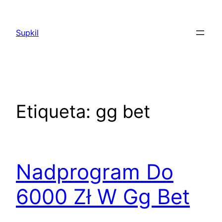
Saltar
al
Supkil
contenido
Etiqueta:
gg bet
Nadprogram Do
6000 Zł W Gg Bet