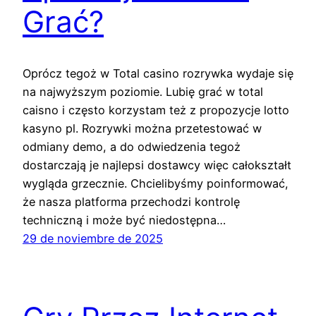
Grać?
Oprócz tegoż w Total casino rozrywka wydaje się
na najwyższym poziomie. Lubię grać w total
caisno i często korzystam też z propozycje lotto
kasyno pl. Rozrywki można przetestować w
odmiany demo, a do odwiedzenia tegoż
dostarczają je najlepsi dostawcy więc całokształt
wygląda grzecznie. Chcielibyśmy poinformować,
że nasza platforma przechodzi kontrolę
techniczną i może być niedostępna…
29 de noviembre de 2025