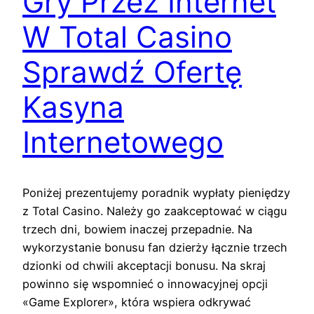
Gry Przez Internet
W Total Casino
Sprawdź Ofertę
Kasyna
Internetowego
Poniżej prezentujemy poradnik wypłaty pieniędzy
z Total Casino. Należy go zaakceptować w ciągu
trzech dni, bowiem inaczej przepadnie. Na
wykorzystanie bonusu fan dzierży łącznie trzech
dzionki od chwili akceptacji bonusu. Na skraj
powinno się wspomnieć o innowacyjnej opcji
«Game Explorer», która wspiera odkrywać