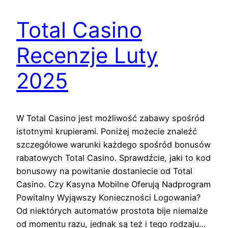
Total Casino
Recenzje Luty
2025
W Total Casino jest możliwość zabawy spośród
istotnymi krupierami. Poniżej możecie znaleźć
szczegółowe warunki każdego spośród bonusów
rabatowych Total Casino. Sprawdźcie, jaki to kod
bonusowy na powitanie dostaniecie od Total
Casino. Czy Kasyna Mobilne Oferują Nadprogram
Powitalny Wyjąwszy Konieczności Logowania?
Od niektórych automatów prostota bije niemalże
od momentu razu, jednak są też i tego rodzaju…