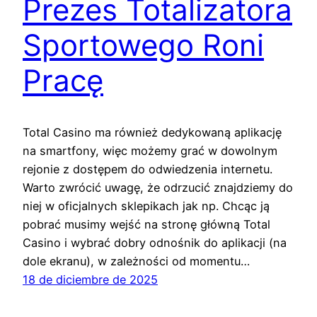
Prezes Totalizatora
Sportowego Roni
Pracę
Total Casino ma również dedykowaną aplikację
na smartfony, więc możemy grać w dowolnym
rejonie z dostępem do odwiedzenia internetu.
Warto zwrócić uwagę, że odrzucić znajdziemy do
niej w oficjalnych sklepikach jak np. Chcąc ją
pobrać musimy wejść na stronę główną Total
Casino i wybrać dobry odnośnik do aplikacji (na
dole ekranu), w zależności od momentu…
18 de diciembre de 2025