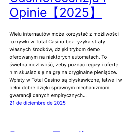
Opinie【2025】
Wielu internautów może korzystać z możliwości
rozrywki w Total Casino bez ryzyka straty
własnych środków, dzięki trybom demo
oferowanym na niektórych automatach. To
świetna możliwość, żeby poznać reguły i ofertę
nim skusisz się na grę na oryginalne pieniądze.
Wpłaty w Total Casino są błyskawiczne, łatwe i w
pełni dobre dzięki sprawnym mechanizmom
gwarancji danych empirycznych…
21 de diciembre de 2025