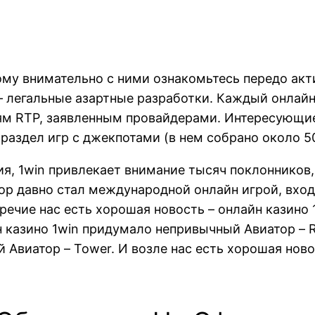
ому внимательно с ними ознакомьтесь передо акт
– легальные азартные разработки. Каждый онлай
лям RTP, заявленным провайдерами. Интересующи
раздел игр с джекпотами (в нем собрано около 5
ия, 1win привлекает внимание тысяч поклонников
ор давно стал международной онлайн игрой, вход
аречие нас есть хорошая новость – онлайн казино
йн казино 1win придумало непривычный Авиатор – 
 Авиатор – Tower. И возле нас есть хорошая нов