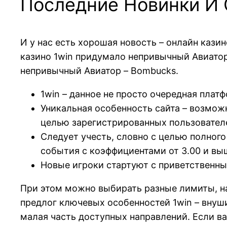
Последние Новинки И 
И у нас есть хорошая новость – онлайн казин
казино 1win придумало непривычный Авиатор –
непривычный Авиатор – Bombucks.
1win – данное не просто очередная плат
Уникальная особенность сайта – возмож
целью зарегистрированных пользовател
Следует учесть, словно с целью полног
события с коэффициентами от 3.00 и вы
Новые игроки стартуют с приветственны
При этом можно выбирать разные лимиты, н
предлог ключевых особенностей 1win – внуши
малая часть доступных направлений. Если в