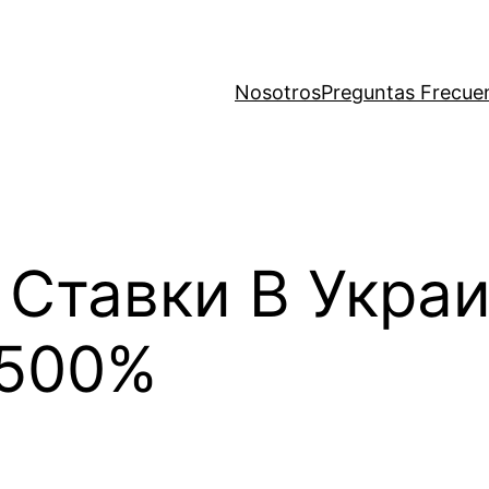
Nosotros
Preguntas Frecue
 Ставки В Укра
 500%