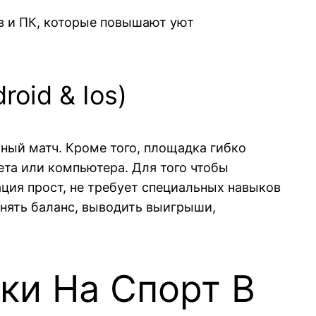
в и ПК, которые повышают уют
oid & Ios)
ный матч. Кроме того, площадка гибко
ета или компьютера. Для того чтобы
ция прост, не требует специальных навыков
лнять баланс, выводить выигрыши,
вки На Спорт В