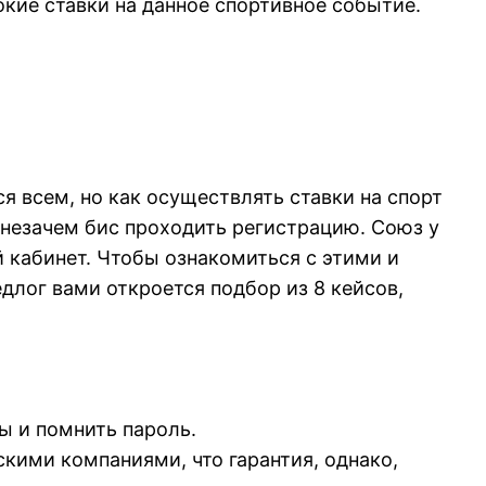
окие ставки на данное спортивное событие.
 всем, но как осуществлять ставки на спорт
 незачем бис проходить регистрацию. Союз у
й кабинет. Чтобы ознакомиться с этими и
длог вами откроется подбор из 8 кейсов,
ы и помнить пароль.
ими компаниями, что гарантия, однако,