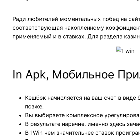
Ради любителей моментальных побед на сайте
соответствующая накопленному коэффициенту
применяемый и в ставках. Для раздела кази
In Apk, Мобильное Пр
Кешбэк начисляется на ваш счет в виде
позже.
Вы выбираете комплексное урегулирован
В результате наречие, именно здесь зач
В 1Win чем значительнее ставок проигран