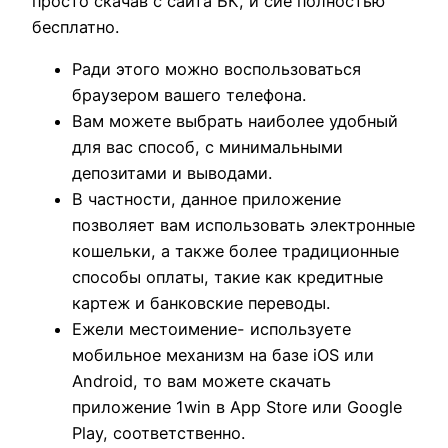
просто скачав с сайта БК, и сие полностью
бесплатно.
Ради этого можно воспользоваться
браузером вашего телефона.
Вам можете выбрать наиболее удобный
для вас способ, с минимальными
депозитами и выводами.
В частности, данное приложение
позволяет вам использовать электронные
кошельки, а также более традиционные
способы оплаты, такие как кредитные
картеж и банковские переводы.
Ежели местоимение- используете
мобильное механизм на базе iOS или
Android, то вам можете скачать
приложение 1win в App Store или Google
Play, соответственно.