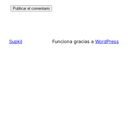
Supkil
Funciona gracias a
WordPress