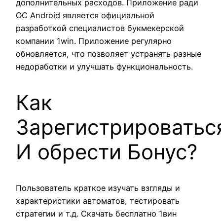
дополнительных расходов. Приложение ради
ОС Android является официальной
разработкой специалистов букмекерской
компании 1win. Приложение регулярно
обновляется, что позволяет устранять разные
недоработки и улучшать функциональность.
Как
Зарегистрироватьс
И обрести Бонус?
Пользователь краткое изучать взгляды и
характеристики автоматов, тестировать
стратегии и т.д. Скачать бесплатно 1вин