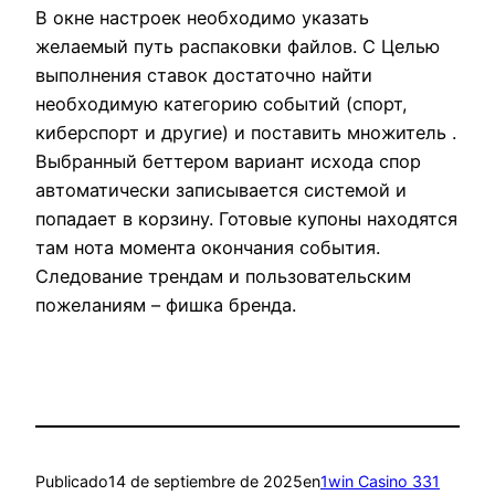
В окне настроек необходимо указать
желаемый путь распаковки файлов. С Целью
выполнения ставок достаточно найти
необходимую категорию событий (спорт,
киберспорт и другие) и поставить множитель .
Выбранный беттером вариант исхода спор
автоматически записывается системой и
попадает в корзину. Готовые купоны находятся
там нота момента окончания события.
Следование трендам и пользовательским
пожеланиям – фишка бренда.
Publicado
14 de septiembre de 2025
en
1win Casino 331