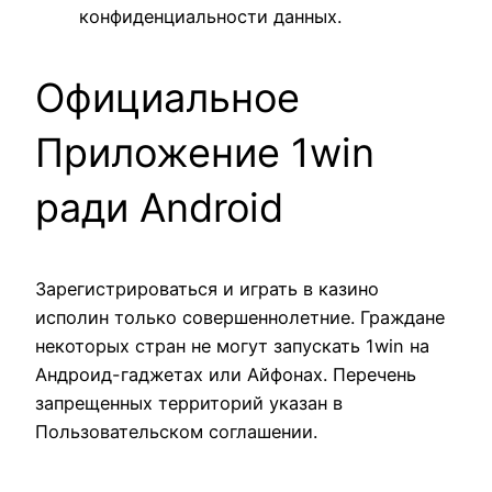
конфиденциальности данных.
Официальное
Приложение 1win
ради Android
Зарегистрироваться и играть в казино
исполин только совершеннолетние. Граждане
некоторых стран не могут запускать 1win на
Андроид-гаджетах или Айфонах. Перечень
запрещенных территорий указан в
Пользовательском соглашении.