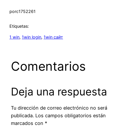
por
c1752261
Etiquetas:
1 win
, 
1win login
, 
1win сайт
Comentarios
Deja una respuesta
Tu dirección de correo electrónico no será
publicada.
Los campos obligatorios están
marcados con
*