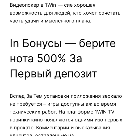
Видеопокер в 1Win — сие хорошая
возможность для людей, кто хочет сочетать
част͏ь удачи и мысленного ͏плана͏.
In Бонусы — берите
нота 500% За
Первый депозит
Вслед За Тем установки приложения зеркало
не требуется – игры доступны аж во время
технических работ. На платформе 1WIN TV
новинки кино появляются одними изо первых
в прокате. Комментарии и высказывания
клиентов, оставленные на