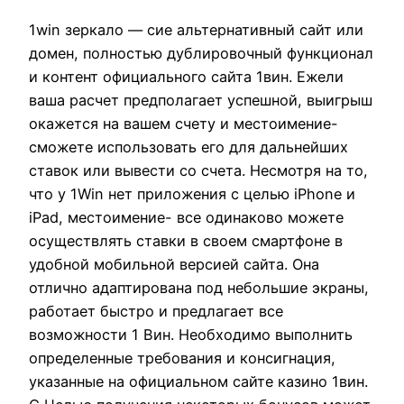
1win зеркало — сие альтернативный сайт или
домен, полностью дублировочный функционал
и контент официального сайта 1вин. Ежели
ваша расчет предполагает успешной, выигрыш
окажется на вашем счету и местоимение-
сможете использовать его для дальнейших
ставок или вывести со счета. Несмотря на то,
что у 1Win нет приложения с целью iPhone и
iPad, местоимение- все одинаково можете
осуществлять ставки в своем смартфоне в
удобной мобильной версией сайта. Она
отлично адаптирована под небольшие экраны,
работает быстро и предлагает все
возможности 1 Вин. Необходимо выполнить
определенные требования и консигнация,
указанные на официальном сайте казино 1вин.