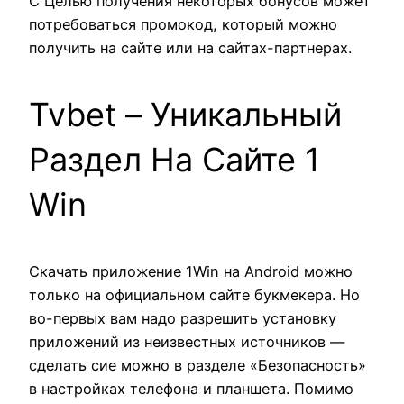
С Целью получения некоторых бонусов может
потребоваться промокод, который можно
получить на сайте или на сайтах-партнерах.
Tvbet – Уникальный
Раздел На Сайте 1
Win
Скачать приложение 1Win на Android можно
только на официальном сайте букмекера. Но
во-первых вам надо разрешить установку
приложений из неизвестных источников —
сделать сие можно в разделе «Безопасность»
в настройках телефона и планшета. Помимо