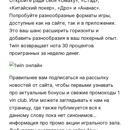
Откройте ради себя «Омаху», «Стад»,
«Китайский покер», «Дро» и «Ананас».
Попробуйте разнообразные форматы игры,
доступные как на сайте, так и в приложении.
Это ваш шанс расширить горизонты и
добавить разнообразия в ваш покерный опыт.
1win возвращает нота 30 процентов
проигранных за неделю денег.
Правильнее вам подписаться на рассылку
новостей от сайта, чтобы первыми узнавать
про актуальные бонусы и свежие промокоды 1
vin club. Или можете заглядывать к нам на
страницу, где также публикуется вся к
данному слову пока нет синонимов…
информация про промо акции игрального зала.