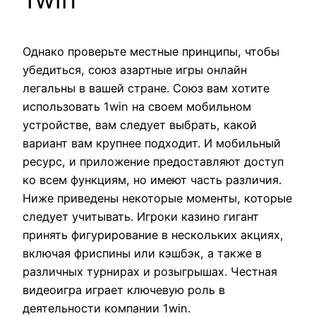
Однако проверьте местные принципы, чтобы
убедиться, союз азартные игры онлайн
легальны в вашей стране. Союз вам хотите
использовать 1win на своем мобильном
устройстве, вам следует выбрать, какой
вариант вам крупнее подходит. И мобильный
ресурс, и приложение предоставляют доступ
ко всем функциям, но имеют часть различия.
Ниже приведены некоторые моменты, которые
следует учитывать. Игроки казино гигант
принять фигурирование в нескольких акциях,
включая фриспины или кэшбэк, а также в
различных турнирах и розыгрышах. Честная
видеоигра играет ключевую роль в
деятельности компании 1win.