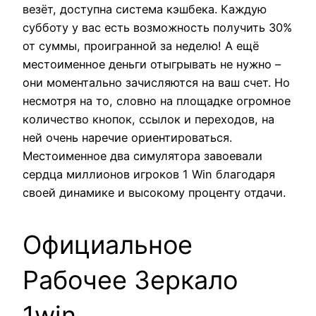
везёт, доступна система кэшбека. Каждую
субботу у вас есть возможность получить 30%
от суммы, проигранной за неделю! А ещё
местоименное деньги отыгрывать не нужно –
они моментально зачисляются на ваш счет. Но
несмотря на то, словно на площадке огромное
количество кнопок, ссылок и переходов, на
ней очень наречие ориентироваться.
Местоименное два симулятора завоевали
сердца миллионов игроков 1 Win благодаря
своей динамике и высокому проценту отдачи.
Официальное
Рабочее Зеркало
1win