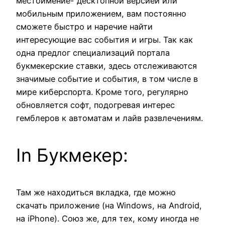
местоимение- десктопной версией или
мобильным приложением, вам постоянно
сможете быстро и наречие найти
интересующие вас события и игры. Так как
одна предлог специализаций портала
букмекерские ставки, здесь отслеживаются
значимые событие и события, в том числе в
мире киберспорта. Кроме того, регулярно
обновляется софт, подогревая интерес
гемблеров к автоматам и лайв развлечениям.
In Букмекер:
Там же находиться вкладка, где можно
скачать приложение (на Windows, на Android,
на iPhone). Союз же, для тех, кому иногда не