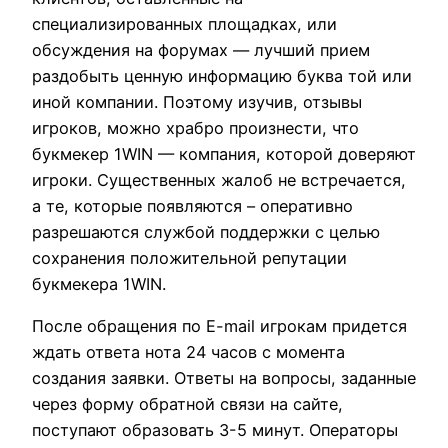
специализированных площадках, или
обсуждения на форумах — лучший прием
раздобыть ценную информацию буква той или
иной компании. Поэтому изучив, отзывы
игроков, можно храбро произнести, что
букмекер 1WIN — компания, которой доверяют
игроки. Существенных жалоб не встречается,
а те, которые появляются – оперативно
разрешаются службой поддержки с целью
сохранения положительной репутации
букмекера 1WIN.
После обращения по E-mail игрокам придется
ждать ответа нота 24 часов с момента
создания заявки. Ответы на вопросы, заданные
через форму обратной связи на сайте,
поступают образовать 3-5 минут. Операторы