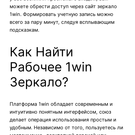
можете обрести доступ через сайт зеркало
1win. Формировать учетную запись можно
всего за пару минут, следуя всплывающим
подсказкам.
Как Найти
Рабочее 1win
Зеркало?
Платформа 1win обладает современным и
интуитивно понятным интерфейсом, союз
делает операция использования простым и
удобным. Независимо от того, пользуетесь ли