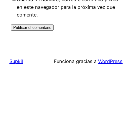
en este navegador para la próxima vez que
comente.
Supkil
Funciona gracias a
WordPress