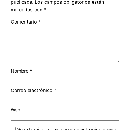
publicada.
Los campos obligatorios están
marcados con
*
Comentario
*
Nombre
*
Correo electrónico
*
Web
Guarda mi nombre, correo electrónico y web