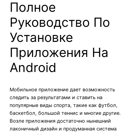
Полное
Руководство По
Установке
Приложения На
Android
Мобильное приложение дает возможность
следить за результатами и ставить на
популярные виды спорта, такие как футбол,
баскетбол, большой теннис и многие другие.
Возле приложения достаточно нынешний
лаконичный дизайн и продуманная система