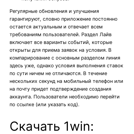
Регулярные обновления и улучшения
гарантируют, словно приложение постоянно
остается актуальным и отвечает всем
требованиям пользователей. Раздел Лайв
включает все варианты событий, которые
открыты для приема заявок на условия. В
компарирование с основным разделом линия
здесь уже, однако условия выполнения ставок
по сути ничем не отличаются. В течение
нескольких секунд на мобильный телефон или
на почту придет подтверждение создания
аккаунта. Пользователи необходимо перейти
по ссылке (или указать код).
Скачать 1win: