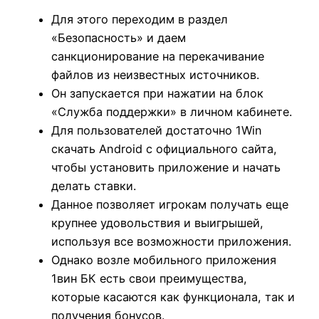
Для этого переходим в раздел
«Безопасность» и даем
санкционирование на перекачивание
файлов из неизвестных источников.
Он запускается при нажатии на блок
«Служба поддержки» в личном кабинете.
Для пользователей достаточно 1Win
скачать Android с официального сайта,
чтобы установить приложение и начать
делать ставки.
Данное позволяет игрокам получать еще
крупнее удовольствия и выигрышей,
используя все возможности приложения.
Однако возле мобильного приложения
1вин БК есть свои преимущества,
которые касаются как функционала, так и
получения бонусов.