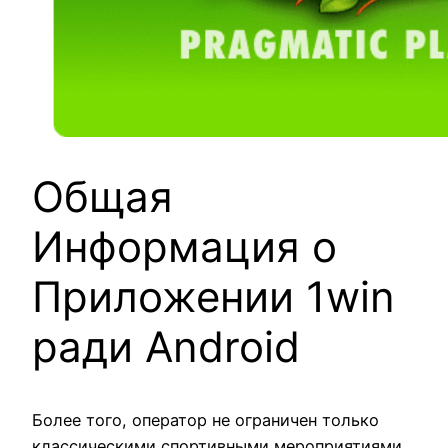
Общая
Информация о
Приложении 1win
ради Android
Более того, оператор не ограничен только
классическими спортивными мероприятиями.