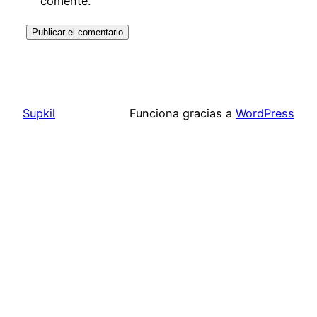
comente.
Supkil
Funciona gracias a
WordPress