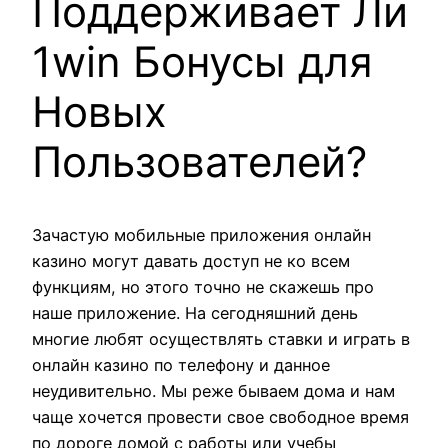
Поддерживает Ли
1win Бонусы для
Новых
Пользователей?
Зачастую мобильные приложения онлайн
казино могут давать доступ не ко всем
функциям, но этого точно не скажешь про
наше приложение. На сегодняшний день
многие любят осуществлять ставки и играть в
онлайн казино по телефону и данное
неудивительно. Мы реже бываем дома и нам
чаще хочется провести свое свободное время
по дороге домой с работы или учебы