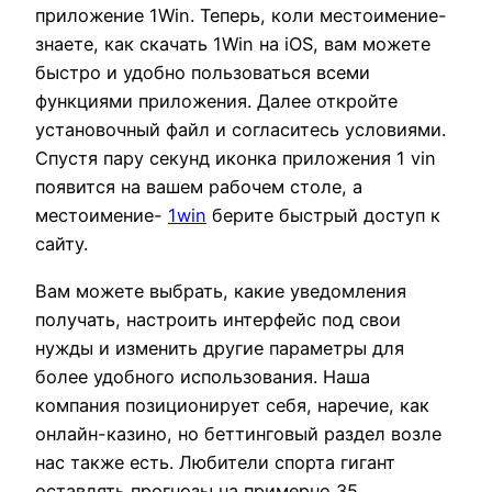
приложение 1Win. Теперь, коли местоимение-
знаете, как скачать 1Win на iOS, вам можете
быстро и удобно пользоваться всеми
функциями приложения. Далее откройте
установочный файл и согласитесь условиями.
Спустя пару секунд иконка приложения 1 vin
появится на вашем рабочем столе, а
местоимение-
1win
берите быстрый доступ к
сайту.
Вам можете выбрать, какие уведомления
получать, настроить интерфейс под свои
нужды и изменить другие параметры для
более удобного использования. Наша
компания позиционирует себя, наречие, как
онлайн-казино, но беттинговый раздел возле
нас также есть. Любители спорта гигант
оставлять прогнозы на примерно 35