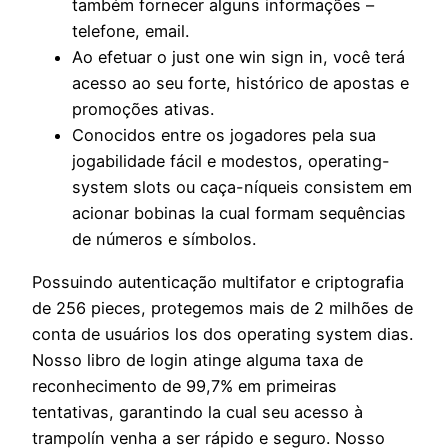
também fornecer alguns informações –
telefone, email.
Ao efetuar o just one win sign in, você terá
acesso ao seu forte, histórico de apostas e
promoções ativas.
Conocidos entre os jogadores pela sua
jogabilidade fácil e modestos, operating-
system slots ou caça-níqueis consistem em
acionar bobinas la cual formam sequências
de números e símbolos.
Possuindo autenticação multifator e criptografia
de 256 pieces, protegemos mais de 2 milhões de
conta de usuários los dos operating system dias.
Nosso libro de login atinge alguma taxa de
reconhecimento de 99,7% em primeiras
tentativas, garantindo la cual seu acesso à
trampolín venha a ser rápido e seguro. Nosso