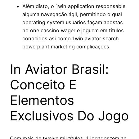
Além disto, o 1win application responsable
alguma navegação ágil, permitindo o qual
operating system usuários façam apostas
no one cassino wager e joguem em títulos
conocidos asi como 1win aviator search
powerplant marketing complicações.
In Aviator Brasil:
Conceito E
Elementos
Exclusivos Do Jogo
Com mais de twelve mil títulos, 1 jogador tem an