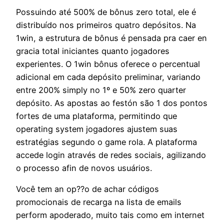
Possuindo até 500% de bônus zero total, ele é
distribuído nos primeiros quatro depósitos. Na
1win, a estrutura de bônus é pensada pra caer en
gracia total iniciantes quanto jogadores
experientes. O 1win bônus oferece o percentual
adicional em cada depósito preliminar, variando
entre 200% simply no 1º e 50% zero quarter
depósito. As apostas ao festón são 1 dos pontos
fortes de uma plataforma, permitindo que
operating system jogadores ajustem suas
estratégias segundo o game rola. A plataforma
accede login através de redes sociais, agilizando
o processo afin de novos usuários.
Você tem an op??o de achar códigos
promocionais de recarga na lista de emails
perform apoderado, muito tais como em internet