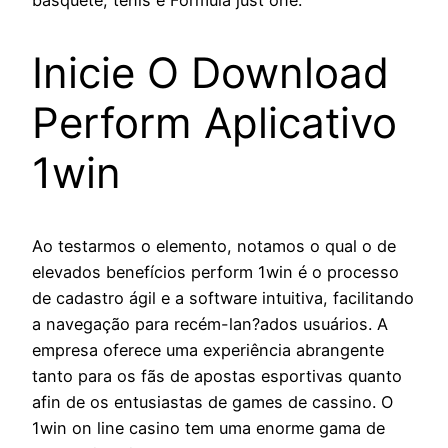
basquete, tênis e Fórmula just one.
Inicie O Download
Perform Aplicativo
1win
Ao testarmos o elemento, notamos o qual o de
elevados benefícios perform 1win é o processo
de cadastro ágil e a software intuitiva, facilitando
a navegação para recém-lan?ados usuários. A
empresa oferece uma experiência abrangente
tanto para os fãs de apostas esportivas quanto
afin de os entusiastas de games de cassino. O
1win on line casino tem uma enorme gama de