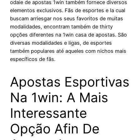
odaie de apostas 1win também fornece diversos
elementos exclusivos. Fãs de esportes e la cual
buscam arriesgar nos seus favoritos de muitas
modalidades, encontram também de thirty
opções diferentes na 1win casa de apostas. São
diversas modalidades e ligas, de esportes
também populares até aqueles com nichos mais
específicos de fãs.
Apostas Esportivas
Na 1win: A Mais
Interessante
Opção Afin De