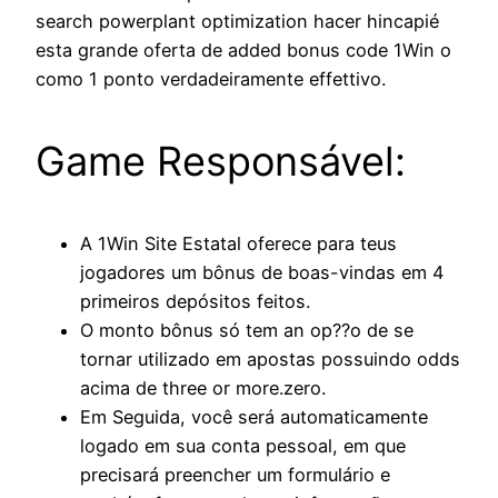
search powerplant optimization hacer hincapié
esta grande oferta de added bonus code 1Win o
como 1 ponto verdadeiramente effettivo.
Game Responsável:
A 1Win Site Estatal oferece para teus
jogadores um bônus de boas-vindas em 4
primeiros depósitos feitos.
O monto bônus só tem an op??o de se
tornar utilizado em apostas possuindo odds
acima de three or more.zero.
Em Seguida, você será automaticamente
logado em sua conta pessoal, em que
precisará preencher um formulário e