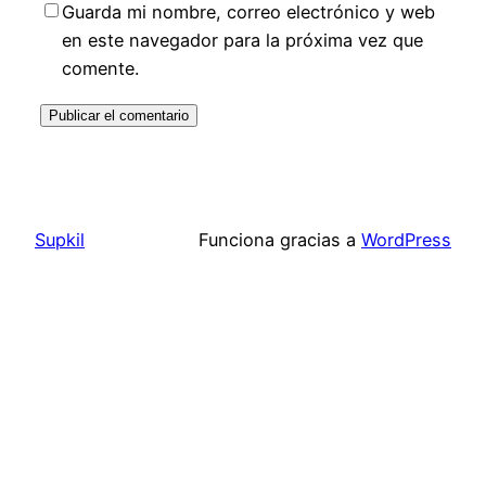
Guarda mi nombre, correo electrónico y web
en este navegador para la próxima vez que
comente.
Supkil
Funciona gracias a
WordPress