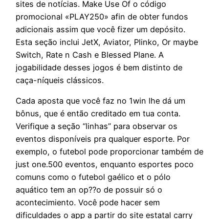
sites de notícias. Make Use Of o código
promocional «PLAY250» afin de obter fundos
adicionais assim que você fizer um depósito.
Esta seção inclui JetX, Aviator, Plinko, Or maybe
Switch, Rate n Cash e Blessed Plane. A
jogabilidade desses jogos é bem distinto de
caça-níqueis clássicos.
Cada aposta que você faz no 1win lhe dá um
bônus, que é então creditado em tua conta.
Verifique a seção “linhas” para observar os
eventos disponíveis pra qualquer esporte. Por
exemplo, o futebol pode proporcionar também de
just one.500 eventos, enquanto esportes poco
comuns como o futebol gaélico et o pólo
aquático tem an op??o de possuir só o
acontecimiento. Você pode hacer sem
dificuldades o app a partir do site estatal carry