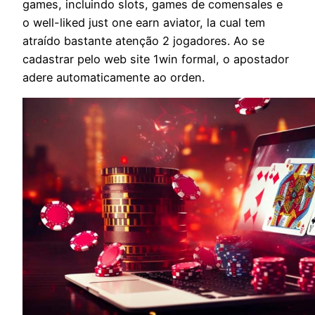
games, incluindo slots, games de comensales e
o well-liked just one earn aviator, la cual tem
atraído bastante atenção 2 jogadores. Ao se
cadastrar pelo web site 1win formal, o apostador
adere automaticamente ao orden.