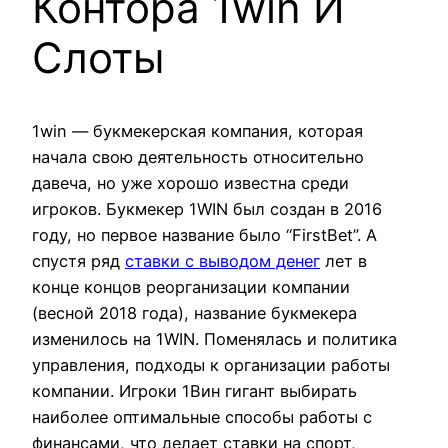
Контора 1win И
Слоты
1win — букмекерская компания, которая
начала свою деятельность относительно
давеча, но уже хорошо известна среди
игроков. Букмекер 1WIN был создан в 2016
году, но первое название было “FirstBet”. А
спустя ряд
ставки с выводом денег
лет в
конце концов реорганизации компании
(весной 2018 года), название букмекера
изменилось на 1WIN. Поменялась и политика
управления, подходы к организации работы
компании. Игроки 1Вин гигант выбирать
наиболее оптимальные способы работы с
финансами, что делает ставки на спорт,