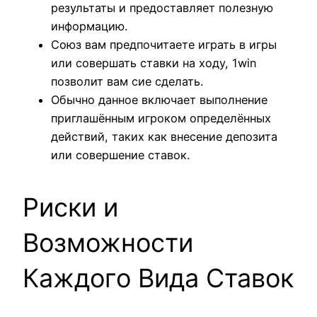
результаты и предоставляет полезную
информацию.
Союз вам предпочитаете играть в игры
или совершать ставки на ходу, 1win
позволит вам сие сделать.
Обычно данное включает выполнение
приглашённым игроком определённых
действий, таких как внесение депозита
или совершение ставок.
Риски ͏и
Возможно͏сти
Каждого Вида Ставок