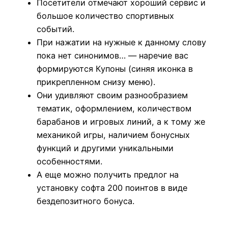
Посетители отмечают хороший сервис и
большое количество спортивных
событий.
При нажатии на нужные к данному слову
пока нет синонимов… — наречие вас
формируются Купоны (синяя иконка в
прикрепленном снизу меню).
Они удивляют своим разнообразием
тематик, оформлением, количеством
барабанов и игровых линий, а к тому же
механикой игры, наличием бонусных
функций и другими уникальными
особенностями.
А еще можно получить предлог на
установку софта 200 поинтов в виде
бездепозитного бонуса.