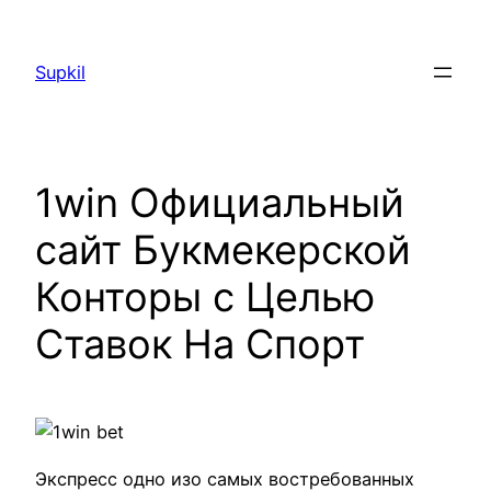
Saltar
al
Supkil
contenido
1win Официальный
сайт Букмекерской
Конторы с Целью
Ставок На Спорт
Экспресс одно изо самых востребованных