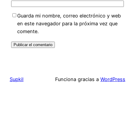
Guarda mi nombre, correo electrónico y web
en este navegador para la próxima vez que
comente.
Supkil
Funciona gracias a
WordPress