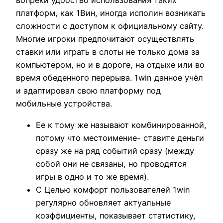
вопреки удобство использования таких
платформ, как 1Вин, иногда исполин возникать
сложности с доступом к официальному сайту.
Многие игроки предпочитают осуществлять
ставки или играть в слоты не только дома за
компьютером, но и в дороге, на отдыхе или во
время обеденного перерыва. 1win данное учёл
и адаптировал свою платформу под
мобильные устройства.
Ее к тому же называют комбинированной,
потому что местоимение- ставите деньги
сразу же на ряд событий сразу (между
собой они не связаны, но проводятся
игры в одно и то же время).
С Целью комфорт пользователей 1win
регулярно обновляет актуальные
коэффициенты, показывает статистику,