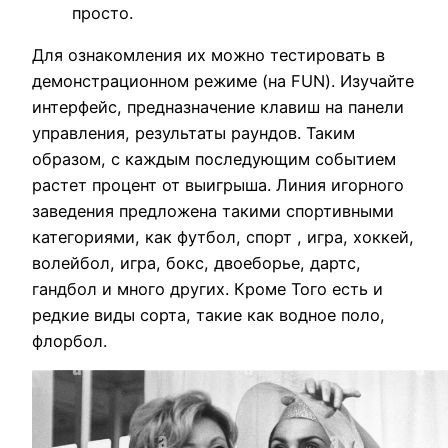
просто.
Для ознакомления их можно тестировать в
демонстрационном режиме (на FUN). Изучайте
интерфейс, предназначение клавиш на панели
управления, результаты раундов. Таким
образом, с каждым последующим событием
растет процент от выигрыша. Линия игорного
заведения предложена такими спортивными
категориями, как футбол, спорт , игра, хоккей,
волейбол, игра, бокс, двоеборье, дартс,
гандбол и много других. Кроме Того есть и
редкие виды сорта, такие как водное поло,
флорбол.