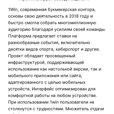
1Win, современная букмекерская контора,
основы свою деятельность в 2018 году и
быстро смогла собрать многомиллионную
аудиторию благодаря усилиям своей команды.
Платформа предлагает ставки на
разнообразные события, включительно
десятки видов спорта, киберспорт и другие.
Проект обладает просвещенный
инфраструктурой, поддерживающей
использование как настольной версии, так и
мобильного приложения или сайта,
адаптированного с целью мобильных
устройств. Интерфейс оптимизирован для
комфортной работы на любом устройстве.
При использовании 1win пользователи не
столкнутся с трудностями. Множитель отдачи