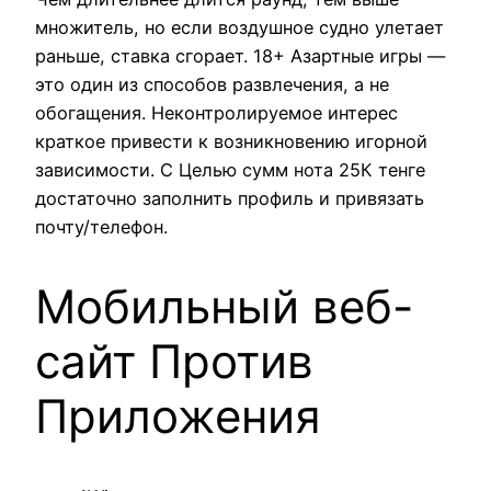
множитель, но если воздушное судно улетает
раньше, ставка сгорает. 18+ Азартные игры —
это один из способов развлечения, а не
обогащения. Неконтролируемое интерес
краткое привести к возникновению игорной
зависимости. С Целью сумм нота 25К тенге
достаточно заполнить профиль и привязать
почту/телефон.
Мобильный веб-
сайт Против
Приложения