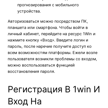
прогнозирования с мобильного
устройства.
Авторизоваться можно посредством ПК,
планшета или смартфона. Чтобы войти в
личный кабинет, перейдите на ресурс 1Win и
нажмите кнопку «Вход». Введите логин и
пароль, после наречие получите доступ ко
всем возможностям платформы. Ежели возле
пользователя возникли проблемы со входом,
можно воспользоваться функцией
восстановления пароля.
Регистрация В 1win И
Вход На