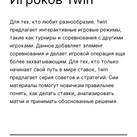
Для тех, кто любит разнообразие, 1win
предлагает интерактивные игровые режимы,
такие как турниры и соревнования с другими
игроками. Данное добавляет элемент
соревнования и делает игровой операция еще
более захватывающим. Для тех, кто только
начинает свой путь в мире ставок, 1win
предлагает серия советов и стратегий. Сии
материалы помогут новичкам правильнее
понять, как делать ставки, анализировать
матчи и принимать обоснованные решения.