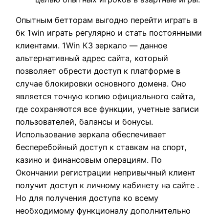
Опытным бетторам выгодно перейти играть в
бк 1win играть регулярно и стать постоянными
клиентами. 1Win КЗ зеркало — данное
альтернативный адрес сайта, который
позволяет обрести доступ к платформе в
случае блокировки основного домена. Оно
является точную копию официального сайта,
где сохраняются все функции, учетные записи
пользователей, балансы и бонусы.
Использование зеркала обеспечивает
бесперебойный доступ к ставкам на спорт,
казино и финансовым операциям. По
Окончании регистрации непривычный клиент
получит доступ к личному кабинету на сайте .
Но для получения доступа ко всему
необходимому функционалу дополнительно