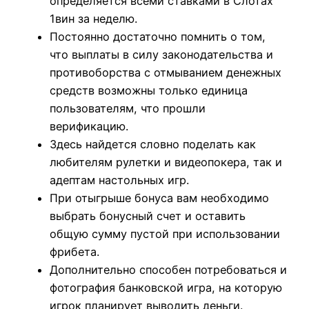
определяется всеми ставками в Слотах
1вин за неделю.
Постоянно достаточно помнить о том,
что выплаты в силу законодательства и
противоборства с отмыванием денежных
средств возможны только единица
пользователям, что прошли
верификацию.
Здесь найдется словно поделать как
любителям рулетки и видеопокера, так и
адептам настольных игр.
При отыгрыше бонуса вам необходимо
выбрать бонусный счет и оставить
общую сумму пустой при использовании
фрибета.
Дополнительно способен потребоваться и
фотография банковской игра, на которую
игрок планирует выводить деньги.