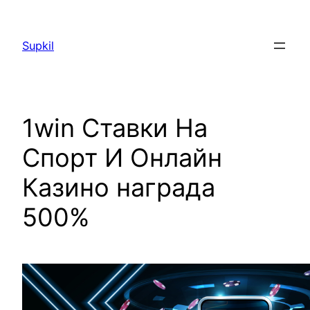
Saltar
al
Supkil
contenido
1win Ставки На
Спорт И Онлайн
Казино награда
500%