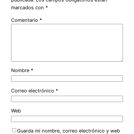
marcados con
*
Comentario
*
Nombre
*
Correo electrónico
*
Web
Guarda mi nombre, correo electrónico y web