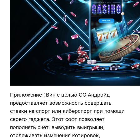
Приложение 1Вин с целью ОС Андройд
предоставляет возможность совершать
ставки на спорт или киберспорт при помощи
своего гаджета. Этот софт позволяет
пополнять счет, выводить выигрыши,
отслеживать изменения котировок,