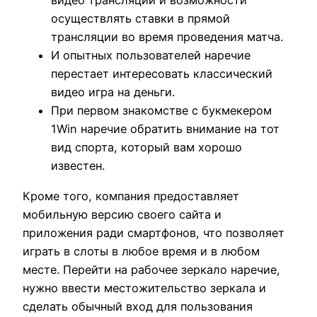
видео трансляций и возможности
осуществлять ставки в прямой
трансляции во время проведения матча.
И опытных пользователей наречие
перестает интересовать классический
видео игра на деньги.
При первом знакомстве с букмекером
1Win наречие обратить внимание на тот
вид спорта, который вам хорошо
известен.
Кроме того, компания предоставляет
мобильную версию своего сайта и
приложения ради смартфонов, что позволяет
играть в слоты в любое время и в любом
месте. Перейти на рабочее зеркало наречие,
нужно ввести местожительство зеркала и
сделать обычный вход для пользования