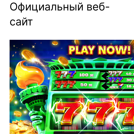
Официальный веб-
сайт