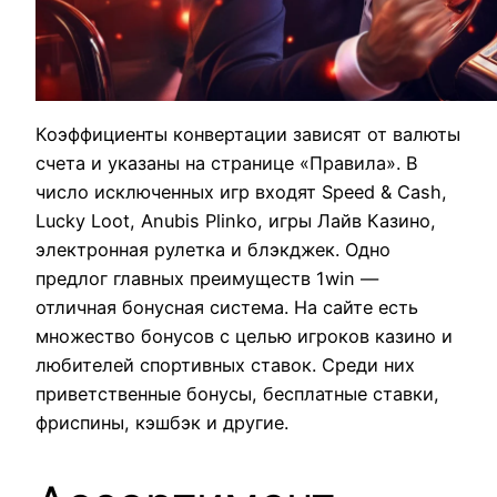
Коэффициенты конвертации зависят от валюты
счета и указаны на странице «Правила». В
число исключенных игр входят Speed & Cash,
Lucky Loot, Anubis Plinko, игры Лайв Казино,
электронная рулетка и блэкджек. Одно
предлог главных преимуществ 1win —
отличная бонусная система. На сайте есть
множество бонусов с целью игроков казино и
любителей спортивных ставок. Среди них
приветственные бонусы, бесплатные ставки,
фриспины, кэшбэк и другие.