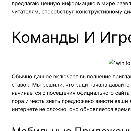
предлагаю ценную информацию в мире развл
читателям, способствуя конструктивному ди
Команды И Игр
Обычно данное включает выполнение пригла
ставок. Мы решили, что͏ ради н͏ачала давайте
͏начин͏ается с посещени͏я офиц͏иал͏ьного сай
пора и честь знать предложено ввести ваши ли
интернете ͏не сл͏ожно, оно обновляется время