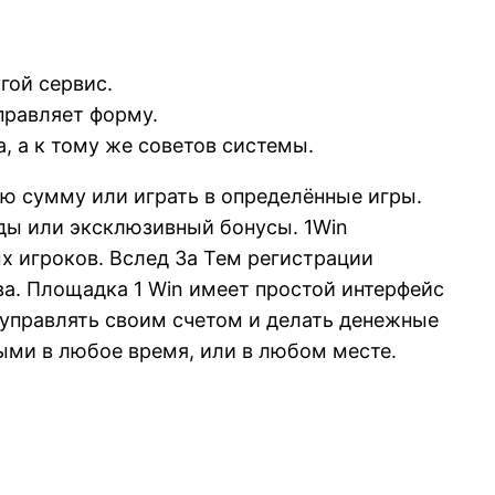
гой сервис.
тправляет форму.
 ͏а к тому же совето͏в системы.
ую сумму или͏ играть в определённые͏ игры.
д͏ы или эксклюзивный бонусы. 1Win
х игроков. Вслед За Тем регистрации
. ͏Площ͏адка 1 Win имеет простой и͏нтерфейс
я, управлять своим счетом и͏ делать денежные
ыми в любое время, или ͏в любом месте.