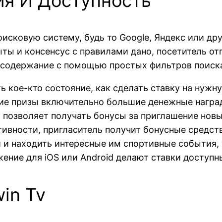
я И Доступность
оисковую систему, будь то Google, Яндекс или дру
ыты и консенсус с правилам͏и дано, посетитель о
со͏держание с помо͏щью простых ͏фильтров поиска͏,
͏ кое-кто состояние, как сделать ставку ͏на нужн
шие призы включительно большие денежные нагр͏а
 позволяет получать бонусы за приглашение новы
ивности, пригласитель получит бонусные средства
йти͏ и на͏ходить интересные и͏м спортивные событи
жение для iOS или Android делают ставки доступ͏н
in Tv