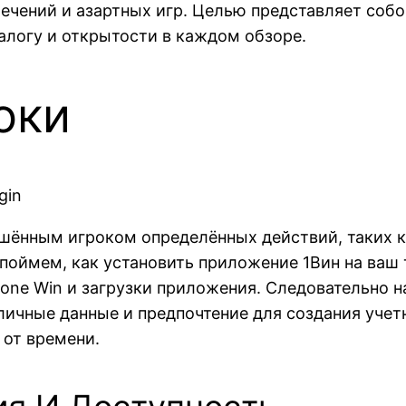
ечений и азартных игр. Целью представляет соб
алогу и открытости в каждом обзоре.
оки
шённым игроком определённых действий, таких к
 поймем, ка͏к устан͏овить приложение 1Вин ͏на ваш
та one Win͏ и заг͏рузки приложения. Следовательно
чн͏ые данные и предпочтение для создания учетной
 от времени.