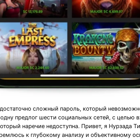
достаточно сложный пароль, который невозможно 
 одну предлог шести социальных сетей, с целью 
который наречие недоступна. Привет, я Нурзада Т
стремлюсь к глубокому анализу и объективному о