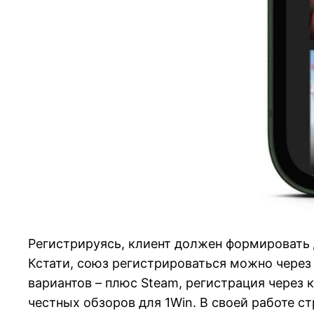
Регистрируясь, клиент должен формировать 
Кстати, союз регистрироваться можно через
вариантов – плюс Steam, регистрация через 
честных обзоров для 1Win. В своей работе 