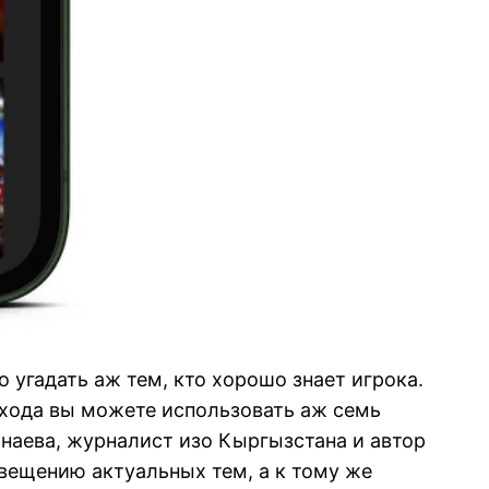
угадать аж тем, кто хорошо знает игрока.
входа вы можете использовать аж семь
инаева, журналист изо Кыргызстана и автор
свещению актуальных тем, а к тому же