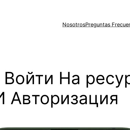
Nosotros
Preguntas Frecue
к Войти На ресу
И Авторизация