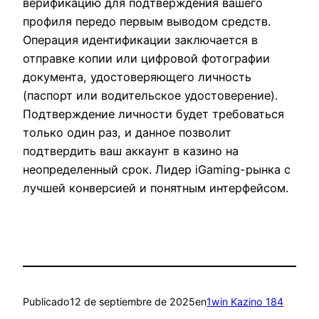
верификацию для подтверждения вашего
профиля передо первым выводом средств.
Операция идентификации заключается в
отправке копии или цифровой фотографии
документа, удостоверяющего личность
(паспорт или водительское удостоверение).
Подтверждение личности будет требоваться
только один раз, и данное позволит
подтвердить ваш аккаунт в казино на
неопределенный срок. Лидер iGaming-рынка с
лучшей конверсией и понятным интерфейсом.
Publicado
12 de septiembre de 2025
en
1win Kazino 184