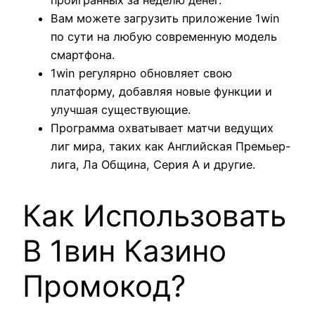
проигранных за неделю денег.
Вам можете загрузить приложение 1win
по сути на любую современную модель
смартфона.
1win регулярно обновляет свою
платформу, добавляя новые функции и
улучшая существующие.
Программа охватывает матчи ведущих
лиг мира, таких как Английская Премьер-
лига, Ла Община, Серия А и другие.
Как Использовать
В 1вин Казино
Промокод?