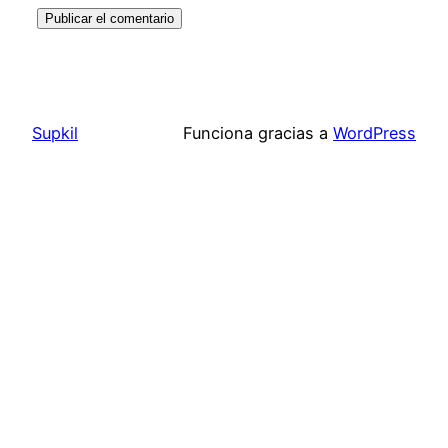
Supkil
Funciona gracias a
WordPress