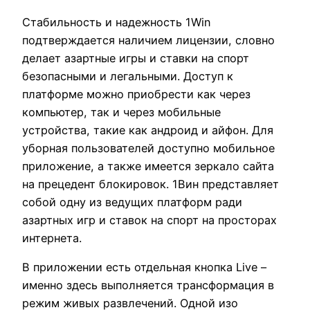
Стабильность и надежность 1Win
подтверждается наличием лицензии, словно
делает азартные игры и ставки на спорт
безопасными и легальными. Доступ к
платформе можно приобрести как через
компьютер, так и через мобильные
устройства, такие как андроид и айфон. Для
уборная пользователей доступно мобильное
приложение, а также имеется зеркало сайта
на прецедент блокировок. 1Вин представляет
собой одну из ведущих платформ ради
азартных игр и ставок на спорт на просторах
интернета.
В приложении есть отдельная кнопка Live –
именно здесь выполняется трансформация в
режим живых развлечений. Одной изо