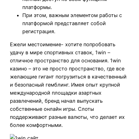
платформы.
При этом, важным элементом работы с
платформой представляет собой
регистрация.
Ежели местоимение- хотите попробовать
удачу в мире спортивных ставок, 1win –
отличное пространство для основания. 1win
казино – это не просто пространство, где все
желающие гигант погрузиться в качественный
и безопасный гемблинг. Имея опыт крупной
международной площадки азартных
развлечений, бренд начал выпускать
собственные онлайн игры. Слоты
поддерживают разные валюты, что делает их
более комфортными.