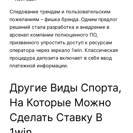
Следование трендам и пользовательским
пожеланиям – фишка бренда. Одним предлог
решений стала разработка и внедрение в
арсенал компании полноценного ПО,
призванного упростить доступ к ресурсам
оператора через зеркало 1win. Классическая
процедура депозита включает в себя ввод
платежной информации.
Другие Виды Спорта,
На Которые Можно
Сделать Ставку В
1win