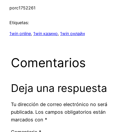
por
c1752261
Etiquetas:
1win online
, 
1win казино
, 
1win онлайн
Comentarios
Deja una respuesta
Tu dirección de correo electrónico no será
publicada.
Los campos obligatorios están
marcados con
*
Comentario
*