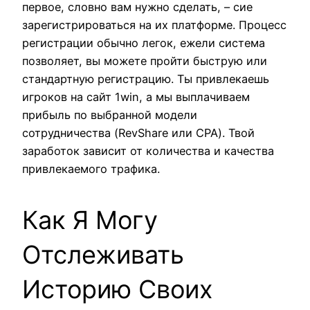
первое, словно вам нужно сделать, – сие
зарегистрироваться на их платформе. Процесс
регистрации обычно легок, ежели система
позволяет, вы можете пройти быструю или
стандартную регистрацию. Ты привлекаешь
игроков на сайт 1win, а мы выплачиваем
прибыль по выбранной модели
сотрудничества (RevShare или CPA). Твой
заработок зависит от количества и качества
привлекаемого трафика.
Как Я Могу
Отслеживать
Историю Своих