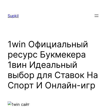
Saltar
al
Supkil
contenido
1win Официальный
ресурс Букмекера
1вин Идеальный
выбор для Ставок На
Спорт И Онлайн-игр