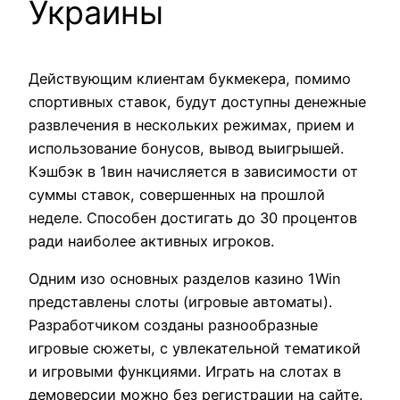
Украины
Действующим клиентам букмекера, помимо
спортивных ставок, будут доступны денежные
развлечения в нескольких режимах, прием и
использование бонусов, вывод выигрышей.
Кэшбэк в 1вин начисляется в зависимости от
суммы ставок, совершенных на прошлой
неделе. Способен достигать до 30 процентов
ради наиболее активных игроков.
Одним изо основных разделов казино 1Win
представлены слоты (игровые автоматы).
Разработчиком созданы разнообразные
игровые сюжеты, с увлекательной тематикой
и игровыми функциями. Играть на слотах в
демоверсии можно без регистрации на сайте.