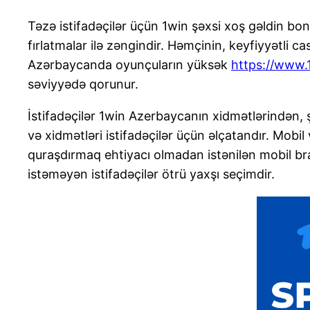
Təzə istifadəçilər üçün 1win şəxsi xoş gəldin bon
fırlatmalar ilə zəngindir. Həmçinin, keyfiyyətli 
Azərbaycanda oyunçuların yüksək
https://www
səviyyədə qorunur.
İstifadəçilər 1win Azerbaycanın xidmətlərindən, şü
və xidmətləri istifadəçilər üçün əlçatandır. Mob
quraşdırmaq ehtiyacı olmadan istənilən mobil bra
istəməyən istifadəçilər ötrü yaxşı seçimdir.