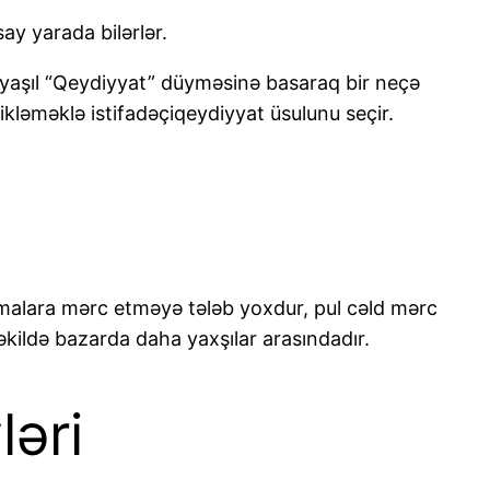
ay yarada bilərlər.
iz yaşıl “Qeydiyyat” düyməsinə basaraq bir neçə
kləməklə istifadəçiqeydiyyat üsulunu seçir.
malara mərc etməyə tələb yoxdur, pul cəld mərc
şəkildə bazarda daha yaxşılar arasındadır.
ləri