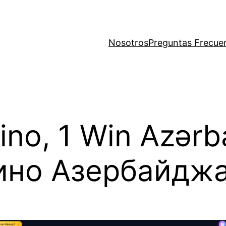
Nosotros
Preguntas Frecue
ino, 1 Win Azər
зино Азербайдж