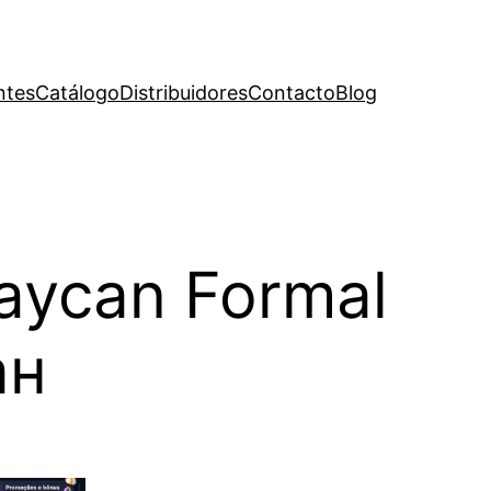
ntes
Catálogo
Distribuidores
Contacto
Blog
baycan Formal
ан