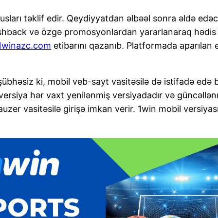
usları təklif edir. Qeydiyyatdan əlbəəl sonra əldə edə
cashback və özgə promosyonlardan yararlanaraq hədis tə
.1winazc.com
etibarını qazanıb. Platformada aparılan e
bhəsiz ki, mobil veb-sayt vasitəsilə də istifadə edə bi
il versiya hər vaxt yenilənmiş versiyadadır və güncəl
uzer vasitəsilə girişə imkan verir. 1win mobil versiya