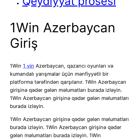
Qeydiyyat prosesi
1Win Azerbaycan
Giriş
1Win
1 vin
Azerbaycan, qazancı oyunları və
kumandalı yarışmalar üçün mənfiyyətli bir
platforma tərəfindən qarşılanır. 1Win Azerbaycan
girişinə qədər gələn məlumatları burada izləyin.
1Win Azerbaycan girişinə qədər gələn məlumatları
burada izləyin.
1Win Azerbaycan girişinə qədər gələn məlumatları
burada izləyin. 1Win Azerbaycan girişinə qədər
gələn məlumatları burada izləyin. 1Win