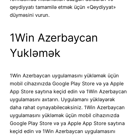
qeydiyyatı tamamilə etmək üçün «Qeydiyyat»
düyməsini vurun.
1Win Azerbaycan
Yukləmək
1Win Azerbaycan uygulamasını yükləmək üçün
mobil cihazınızda Google Play Store və ya Apple
App Store saytına keçid edin və 1Win Azerbaycan
uygulamasını axtarın. Uygulamanı yükləyərək
daha rahat oynayabilecəksiniz. 1Win Azerbaycan
uygulamasını yükləmək üçün mobil cihazınızda
Google Play Store və ya Apple App Store saytına
keçid edin və 1Win Azerbaycan uygulamasını