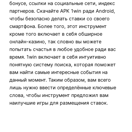
бонусе, ссылки на социальные сети, индекс
партнеров. Скачайте APK 1win ради Android,
чтобы безопасно делать ставки со своего
смартфона. Более того, этот инструмент
кроме того включает в себя обширное
онлайн-казино, так словно вы можете
попытать счастья в любое удобное ради вас
время. 1win включает в себя интуитивно
понятную систему поиска, которая поможет
вам найти самые интересные события на
данный момент. Таким образом, вам всего
лишь нужно ввести определённые ключевые
слова, чтобы инструмент предложил вам
наилучшие игры для размещения ставок.