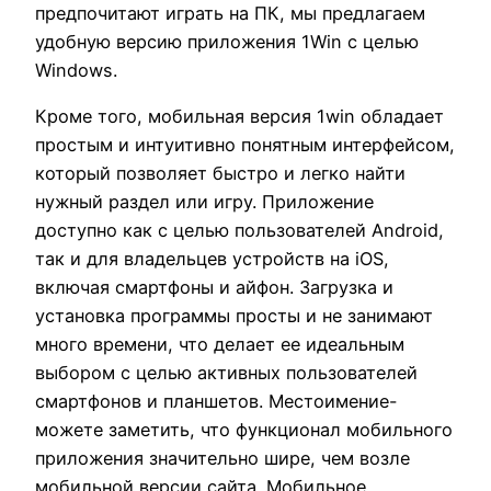
предпочитают играть на ПК, мы предлагаем
удобную версию приложения 1Win с целью
Windows.
Кроме того, мобильная версия 1win обладает
простым и интуитивно понятным интерфейсом,
который позволяет быстро и легко найти
нужный раздел или игру. Приложение
доступно как с целью пользователей Android,
так и для владельцев устройств на iOS,
включая смартфоны и айфон. Загрузка и
установка программы просты и не занимают
много времени, что делает ее идеальным
выбором с целью активных пользователей
смартфонов и планшетов. Местоимение-
можете заметить, что функционал мобильного
приложения значительно шире, чем возле
мобильной версии сайта. Мобильное