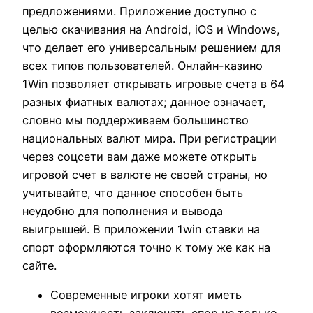
предложениями. Приложение доступно с
целью скачивания на Android, iOS и Windows,
что делает его универсальным решением для
всех типов пользователей. Онлайн-казино
1Win позволяет открывать игровые счета в 64
разных фиатных валютах; данное означает,
словно мы поддерживаем большинство
национальных валют мира. При регистрации
через соцсети вам даже можете открыть
игровой счет в валюте не своей страны, но
учитывайте, что данное способен быть
неудобно для пополнения и вывода
выигрышей. В приложении 1win ставки на
спорт оформляются точно к тому же как на
сайте.
Современные игроки хотят иметь
возможность заключать спор не только