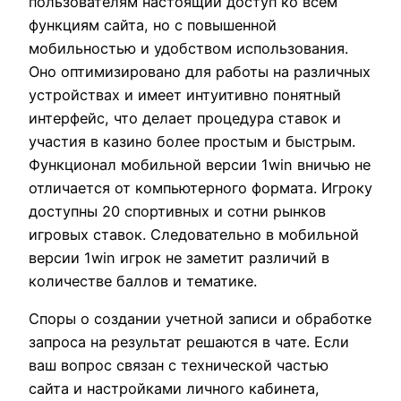
пользователям настоящий доступ ко всем
функциям сайта, но с повышенной
мобильностью и удобством использования.
Оно оптимизировано для работы на различных
устройствах и имеет интуитивно понятный
интерфейс, что делает процедура ставок и
участия в казино более простым и быстрым.
Функционал мобильной версии 1win вничью не
отличается от компьютерного формата. Игроку
доступны 20 спортивных и сотни рынков
игровых ставок. Следовательно в мобильной
версии 1win игрок не заметит различий в
количестве баллов и тематике.
Споры о создании учетной записи и обработке
запроса на результат решаются в чате. Если
ваш вопрос связан с технической частью
сайта и настройками личного кабинета,