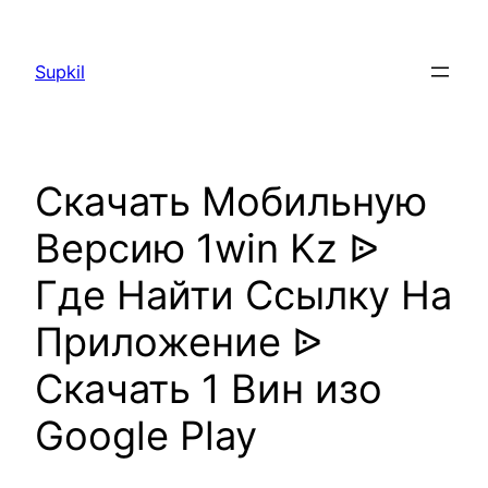
Saltar
al
Supkil
contenido
Скачать Мобильную
Версию 1win Kz ᐉ
Где Найти Ссылку На
Приложение ᐉ
Скачать 1 Вин изо
Google Play