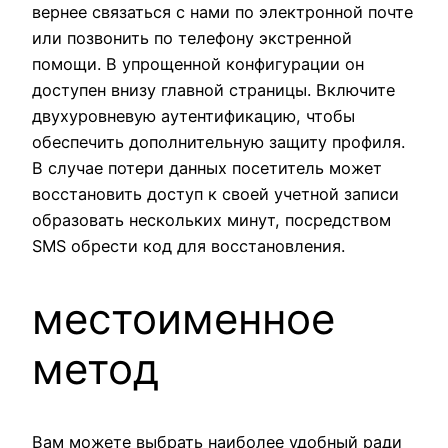
вернее связаться с нами по электронной почте
или позвонить по телефону экстренной
помощи. В упрощенной конфигурации он
доступен внизу главной страницы. Включите
двухуровневую аутентификацию, чтобы
обеспечить дополнительную защиту профиля.
В случае потери данных посетитель может
восстановить доступ к своей учетной записи
образовать нескольких минут, посредством
SMS обрести код для восстановления.
местоименное
метод
Вам можете выбрать наиболее удобный ради