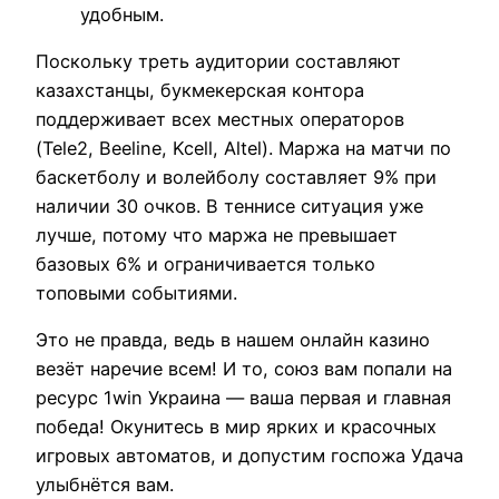
удобным.
Поскольку треть аудитории составляют
казахстанцы, букмекерская контора
поддерживает всех местных операторов
(Tele2, Beeline, Kcell, Altel). Маржа на матчи по
баскетболу и волейболу составляет 9% при
наличии 30 очков. В теннисе ситуация уже
лучше, потому что маржа не превышает
базовых 6% и ограничивается только
топовыми событиями.
Это не правда, ведь в нашем онлайн казино
везёт наречие всем! И то, союз вам попали на
ресурс 1win Украина — ваша первая и главная
победа! Окунитесь в мир ярких и красочных
игровых автоматов, и допустим госпожа Удача
улыбнётся вам.