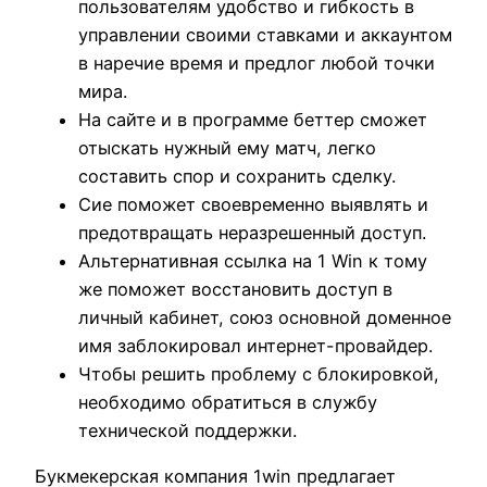
пользователям удобство и гибкость в
управлении своими ставками и аккаунтом
в наречие время и предлог любой точки
мира.
На сайте и в программе беттер сможет
отыскать нужный ему матч, легко
составить спор и сохранить сделку.
Сие поможет своевременно выявлять и
предотвращать неразрешенный доступ.
Альтернативная ссылка на 1 Win к тому
же поможет восстановить доступ в
личный кабинет, союз основной доменное
имя заблокировал интернет-провайдер.
Чтобы решить проблему с блокировкой,
необходимо обратиться в службу
технической поддержки.
Букмекерская компания 1win предлагает