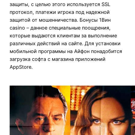
защиты, с целью этого используется SSL
протокол, платежи игрока под надежной
защитой от мошенничества. Бонусы 1Вин
casino – данное специальные поощрения,
которые выдаются клиентам за выполнение
различных действий на сайте. Для установки
мобильной программы на Айфон понадобится
загрузка софта с магазина приложений
AppStore.