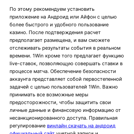
По этому рекомендуем установить
приложение на Андроид или Айфон с целью
более быстрого и удобного пользование
казино. После подтверждения расчет
предполагает размещена, и вам сможете
отслеживать результаты события в реальном
времени. 1Win кроме того предлагает функцию
live-ставок, позволяющую совершать ставки в
процессе матча. Обеспечение безопасности
аккаунта представляет собой первостепенной
задачей с целью пользователей 1Win. Важно
принимать все возможные меры
предосторожности, чтобы защитить свои
личные данные и финансовую информацию от
несанкционированного доступа. Правильная
регулирование
винлайн скачать на андроид
официальный сайт
учетной записи и