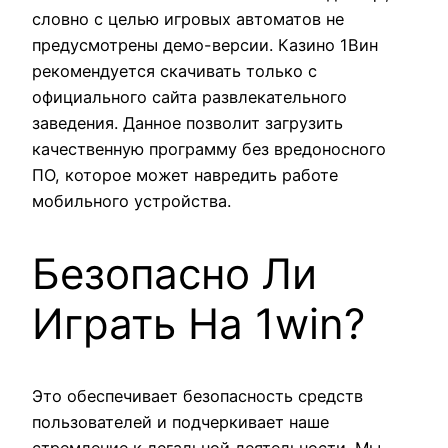
словно с целью игровых автоматов не
предусмотрены демо-версии. Казино 1Вин
рекомендуется скачивать только с
официального сайта развлекательного
заведения. Данное позволит загрузить
качественную программу без вредоносного
ПО, которое может навредить работе
мобильного устройства.
Безопасно Ли
Играть На 1win?
Это обеспечивает безопасность средств
пользователей и подчеркивает наше