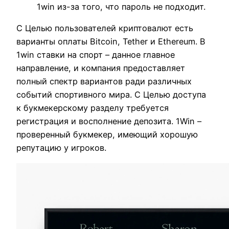
1win из-за того, что пароль не подходит.
С Целью пользователей криптовалют есть
варианты оплаты Bitcoin, Tether и Ethereum. В
1win ставки на спорт – данное главное
направление, и компания предоставляет
полный спектр вариантов ради различных
событий спортивного мира. С Целью доступа
к букмекерскому разделу требуется
регистрация и восполнение депозита. 1Win –
проверенный букмекер, имеющий хорошую
репутацию у игроков.