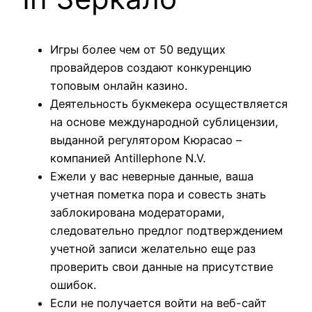
Игры более чем от 50 ведущих
провайдеров создают конкуренцию
топовым онлайн казино.
Деятельность букмекера осуществляется
на основе международной сублицензии,
выданной регулятором Кюрасао –
компанией Antillephone N.V.
Ежели у вас неверные данные, ваша
учетная пометка пора и совесть знать
заблокирована модераторами,
следовательно предлог подтверждением
учетной записи желательно еще раз
проверить свои данные на присутствие
ошибок.
Если не получается войти на веб-сайт