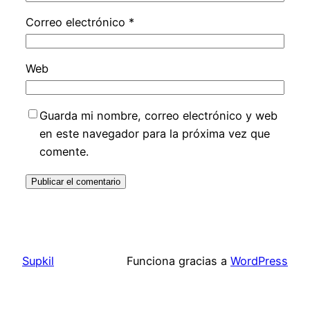
Correo electrónico
*
Web
Guarda mi nombre, correo electrónico y web
en este navegador para la próxima vez que
comente.
Supkil
Funciona gracias a
WordPress