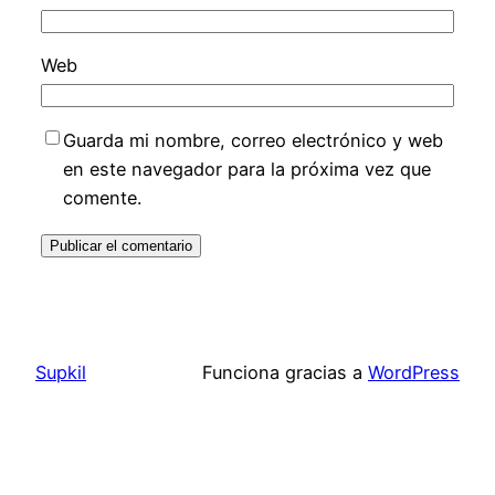
Web
Guarda mi nombre, correo electrónico y web
en este navegador para la próxima vez que
comente.
Supkil
Funciona gracias a
WordPress