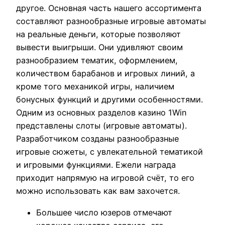
другое. Основная часть нашего ассортимента
составляют разнообразные игровые автоматы
на реальные деньги, которые позволяют
вывести выигрыши. Они удивляют своим
разнообразием тематик, оформлением,
количеством барабанов и игровых линий, а
кроме того механикой игры, наличием
бонусных функций и другими особенностями.
Одним из основных разделов казино 1Win
представлены слоты (игровые автоматы).
Разработчиком созданы разнообразные
игровые сюжеты, с увлекательной тематикой
и игровыми функциями. Ежели награда
приходит напрямую на игровой счёт, то его
можно использовать как вам захочется.
Большее число юзеров отмечают