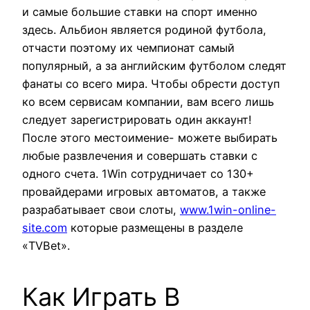
и самые большие ставки на спорт именно
здесь. Альбион является родиной футбола,
отчасти поэтому их чемпионат самый
популярный, а за английским футболом следят
фанаты со всего мира. Чтобы обрести доступ
ко всем сервисам компании, вам всего лишь
следует зарегистрировать один аккаунт!
После этого местоимение- можете выбирать
любые развлечения и совершать ставки с
одного счета. 1Win сотрудничает со 130+
провайдерами игровых автоматов, а также
разрабатывает свои слоты,
www.1win-online-
site.com
которые размещены в разделе
«TVBet».
Как Играть В