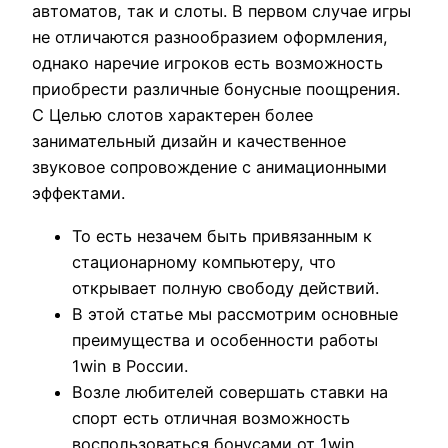
автоматов, так и слоты. В первом случае игры
не отличаются разнообразием оформления,
однако наречие игроков есть возможность
приобрести различные бонусные поощрения.
С Целью слотов характерен более
занимательный дизайн и качественное
звуковое сопровождение с анимационными
эффектами.
То есть незачем быть привязанным к
стационарному компьютеру, что
открывает полную свободу действий.
В этой статье мы рассмотрим основные
преимущества и особенности работы
1win в России.
Возле любителей совершать ставки на
спорт есть отличная возможность
воспользоваться бонусами от 1win.