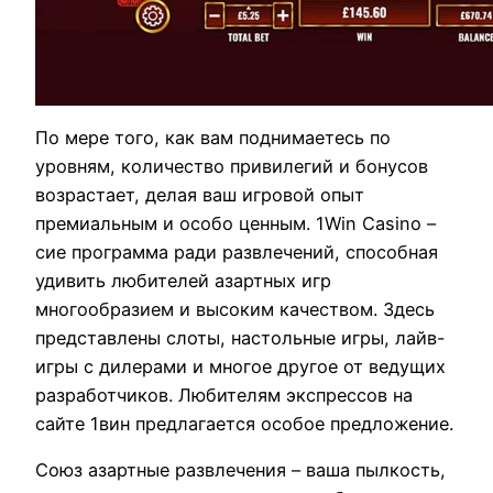
По мере того, как вам поднимаетесь по
уровням, количество привилегий и бонусов
возрастает, делая ваш игровой опыт
премиальным и особо ценным. 1Win Casino –
сие программа ради развлечений, способная
удивить любителей азартных игр
многообразием и высоким качеством. Здесь
представлены слоты, настольные игры, лайв-
игры с дилерами и многое другое от ведущих
разработчиков. Любителям экспрессов на
сайте 1вин предлагается особое предложение.
Союз азартные развлечения – ваша пылкость,