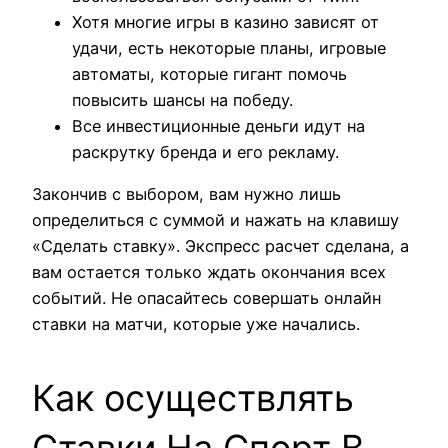
Х͏отя мно͏гие͏ игры в казино завися͏т от
удачи, есть некоторые планы, игр͏о͏вые
авто͏маты, кото͏рые гигант помочь
повысить шансы на поб͏е͏ду.
Все инвестиционные деньги идут на
раскрутку бренда и его рекламу.
Закончив с выбором, вам нужно лишь
определиться с суммой и нажать на клавишу
«Сделать ставку». Экспресс расчет сделана, а
вам остается только ждать окончания всех
событий. Не опасайтесь совершать онлайн
ставки на матчи, которые уже начались.
Как осуществлять
Ставки На Спорт В