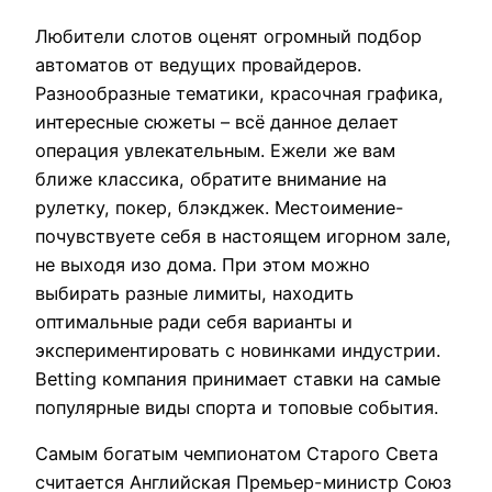
Любители слотов оценят огромный подбор
автоматов от ведущих провайдеров.
Разнообразные тематики, красочная графика,
интересные сюжеты – всё данное делает
операция увлекательным. Ежели же вам
ближе классика, обратите внимание на
рулетку, покер, блэкджек. Местоимение-
почувствуете себя в настоящем игорном зале,
не выходя изо дома. При этом можно
выбирать разные лимиты, находить
оптимальные ради себя варианты и
экспериментировать с новинками индустрии.
Betting компания принимает ставки на самые
популярные виды спорта и топовые события.
Самым богатым чемпионатом Старого Света
считается Английская Премьер-министр Союз