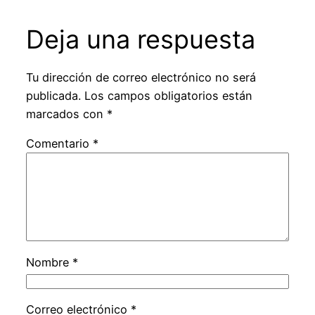
Deja una respuesta
Tu dirección de correo electrónico no será
publicada.
Los campos obligatorios están
marcados con
*
Comentario
*
Nombre
*
Correo electrónico
*