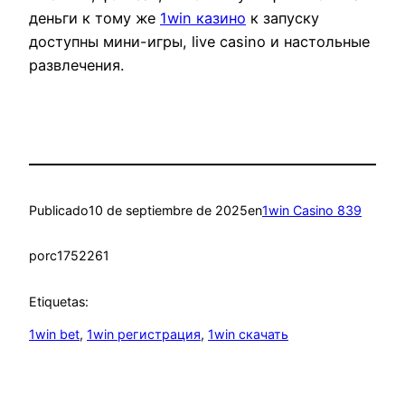
деньги к тому же
1win казино
к запуску
доступны мини-игры, live casino и настольные
развлечения.
Publicado
10 de septiembre de 2025
en
1win Casino 839
por
c1752261
Etiquetas:
1win bet
, 
1win регистрация
, 
1win скачать