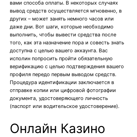
вами способа оплаты. В некоторых случаях
вывод средств осуществляется мгновенно, в
других – может занять немного часов или
даже дни. Вот шаги, которые необходимо
выполнить, чтобы вывести средства после
того, как эта назначение пора и совесть знать
доступна с целью вашего аккаунта. Вас
исполин попросить пройти обязательную
верификацию с целью подтверждения вашего
профиля передо первым выводом средств.
Процедура идентификации заключается в
отправке копии или цифровой фотографии
документа, удостоверяющего личность
(паспорт или водительское удостоверение).
Онлайн Казино