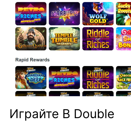
Играйте В Double