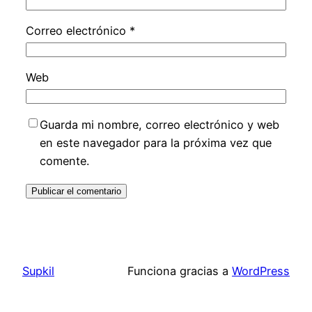
Correo electrónico
*
Web
Guarda mi nombre, correo electrónico y web
en este navegador para la próxima vez que
comente.
Supkil
Funciona gracias a
WordPress