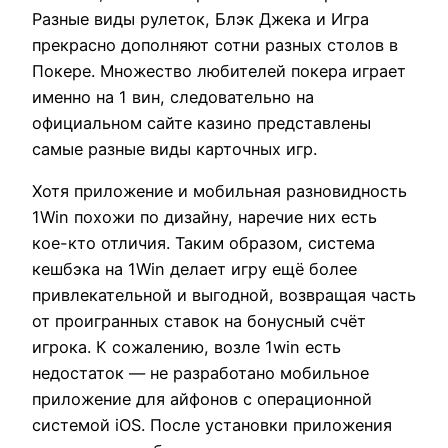
Разные виды рулеток, Блэк Джека и Игра
прекрасно дополняют сотни разных столов в
Покере. Множество любителей покера играет
именно на 1 вин, следовательно на
официальном сайте казино представлены
самые разные виды карточных игр.
Хотя приложение и мобильная разновидность
1Win похожи по дизайну, наречие них есть
кое-кто отличия. Таким образом, система
кешбэка на 1Win делает игру ещё более
привлекательной и выгодной, возвращая часть
от проигранных ставок на бонусный счёт
игрока. К сожалению, возле 1win есть
недостаток — не разработано мобильное
приложение для айфонов с операционной
системой iOS. После установки приложения