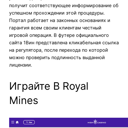
получит соответствующее информирование об
успешном прохождении этой процедуры.
Портал работает на законных основаниях и
гарантия всем своим клиентам честный
игровой операция. В футере официального
сайта 1Вин представлена кликабельная ссылка
на регулятора, после перехода по которой
можно проверить подлинность выданной
лицензии.
Играйте В Royal
Mines