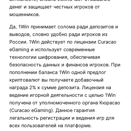
денег и защищает честных игроков от
мошенников.
Да, 1Win принимает солома ради депозитов и
выводов, словно удобно ради игроков из
России. 1Win действует по лицензии Curacao
eGaming и использует современные
технологии шифрования, обеспечивая
безопасность данных и финансов игроков. При
пополнении баланса 1Win одной предлог
криптовалют вы получаете добавочный
награда 2% к сумме депозита. Лицензия на
ведение игорной деятельности с целью 1Win
получена от уполномоченного органа Кюрасао
(Curacao eGaming). Данное гарантия
легальность регистрации и ведения игр для
всех пользователей на платформе.