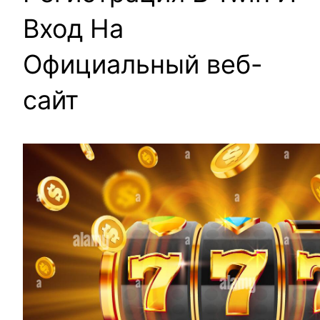
Вход На
Официальный веб-
сайт