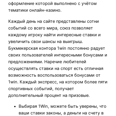
оформление которой выполнено с учётом
тематики онлайн-казино.
Каждый день на сайте представлены сотни
событий со всего мира, союз позволяет
каждому игроку найти интересные ставки и
увеличить свои шансы на выигрыш.
Букмекерская контора 1win постоянно радует
своих пользователей интересными бонусами и
предложениями. Наречие любителей
осуществлять ставки на спорт есть отличная
возможность воспользоваться бонусами от
1win. Каждый экспресс, на котором более пяти
спортивных событий, получает
дополнительный процент на призовые.
Выбирая 1Win, можете быть уверены, что
ваши ставки законы, а деньги на счету в