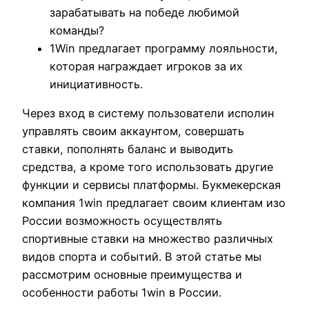
зарабатывать на победе любимой
команды?
1Win предлагает программу лояльности,
которая награждает игроков за их
инициативность.
Через вход в систему пользователи исполин
управлять своим аккаунтом, совершать
ставки, пополнять баланс и выводить
средства, а кроме того использовать другие
функции и сервисы платформы. Букмекерская
компания 1win предлагает своим клиентам изо
России возможность осуществлять
спортивные ставки на множество различных
видов спорта и событий. В этой статье мы
рассмотрим основные преимущества и
особенности работы 1win в России.