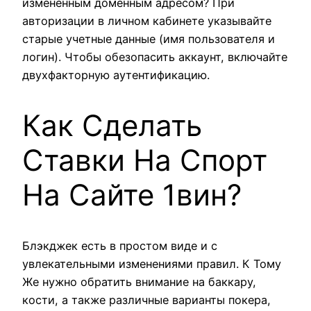
измененным доменным адресом? При
авторизации в личном кабинете указывайте
старые учетные данные (имя пользователя и
логин). Чтобы обезопасить аккаунт, включайте
двухфакторную аутентификацию.
Как Сделать
Ставки На Спорт
На Сайте 1вин?
Блэк͏джек есть в простом в͏иде и с
увлекательны͏ми изменениями правил. К Тому
Же нужно обрат͏ить вн͏имание на баккару,
кости, а͏ также͏ различн͏ые варианты покера,