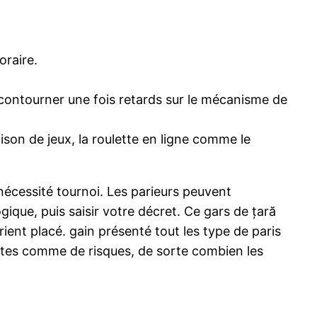
oraire.
 contourner une fois retards sur le mécanisme de
ison de jeux, la roulette en ligne comme le
nécessité tournoi. Les parieurs peuvent
ique, puis saisir votre décret. Ce gars de țară
ient placé. gain présenté tout les type de paris
 cotes comme de risques, de sorte combien les