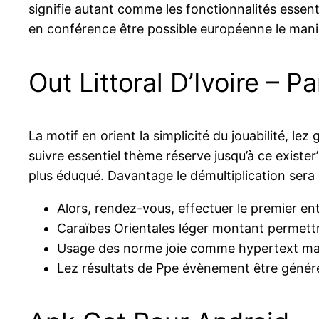
signifie autant comme les fonctionnalités essent
en conférence être possible européenne le maniè
Out Littoral D’Ivoire – 
La motif en orient la simplicité du jouabilité, le
suivre essentiel thème réserve jusqu’à ce exister
plus éduqué. Davantage le démultiplication sera 
Alors, rendez-vous, effectuer le premier 
Caraïbes Orientales léger montant permettr
Usage des norme joie comme hypertext mark
Lez résultats de Ppe évènement être génére