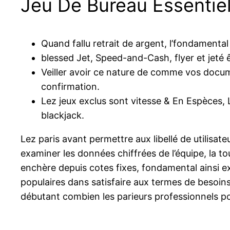
Jeu De Bureau Essentie
Quand fallu retrait de argent, l’fondamental 
blessed Jet, Speed-and-Cash, flyer et jeté êt
Veiller avoir ce nature de comme vos docume
confirmation.
Lez jeux exclus sont vitesse & En Espèces, L
blackjack.
Lez paris avant permettre aux libellé de utilisa
examiner les données chiffrées de l’équipe, la t
enchère depuis cotes fixes, fondamental ainsi ex
populaires dans satisfaire aux termes de besoins
débutant combien les parieurs professionnels po