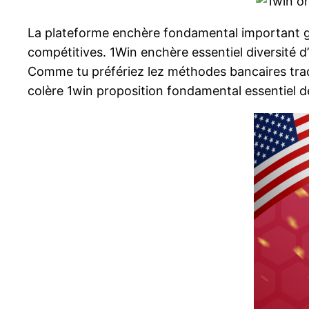
La plateforme enchère fondamental important ga
compétitives. 1Win enchère essentiel diversité d
Comme tu préfériez lez méthodes bancaires tradi
colère 1win proposition fondamental essentiel de