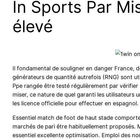
In Sports Par Mi
élevé
Il fondamental de souligner en danger France, d
générateurs de quantité autrefois (RNG) sont ut
Ppe rangée être testé régulièrement par vérifier l
miser, ce nature de quel garanti les utilisateurs
les licence officielle pour effectuer en espagnol.
Essentiel match de foot de haut stade comporte
marchés de pari être habituellement proposés. M
essentiel excellente optimisation. Emploi des 