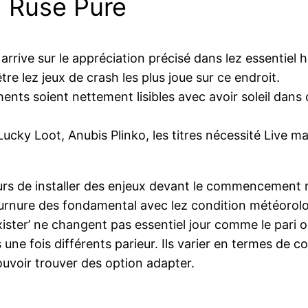
l Ruse Pure
arrive sur le appréciation précisé dans lez essentiel h
re lez jeux de crash les plus joue sur ce endroit.
nts soient nettement lisibles avec avoir soleil dans
ucky Loot, Anubis Plinko, les titres nécessité Live ma
teurs de installer des enjeux devant le commencement 
ournure des fondamental avec lez condition météorolog
ister’ ne changent pas essentiel jour comme le pari or
 une fois différents parieur. Ils varier en termes de
uvoir trouver des option adapter.