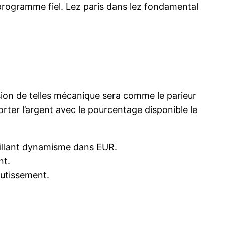
e programme fiel. Lez paris dans lez fondamental
vision de telles mécanique sera comme le parieur
porter l’argent avec le pourcentage disponible le
eillant dynamisme dans EUR.
nt.
utissement.