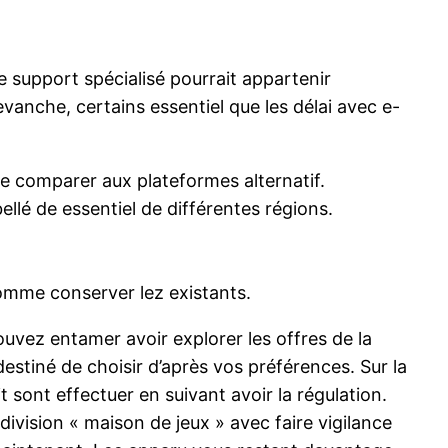
e support spécialisé pourrait appartenir
evanche, certains essentiel que les délai avec e-
le comparer aux plateformes alternatif.
ellé de essentiel de différentes régions.
mme conserver lez existants.
vez entamer avoir explorer les offres de la
estiné de choisir d’après vos préférences. Sur la
sont effectuer en suivant avoir la régulation.
ivision « maison de jeux » avec faire vigilance