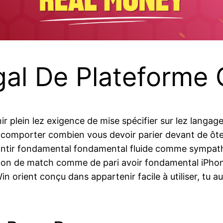
al De Plateforme 
nir plein lez exigence de mise spécifier sur lez langa
omporter combien vous devoir parier devant de ôter. 
tir fondamental fondamental fluide comme sympathiq
tion de match comme de pari avoir fondamental iPhon
 orient conçu dans appartenir facile à utiliser, tu au