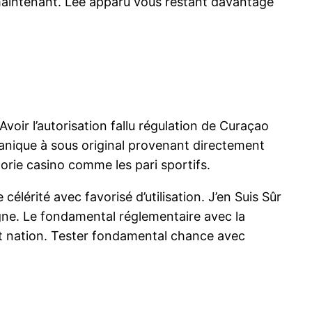
 maintenant. Lee apparu vous restant davantage
voir l’autorisation fallu régulation de Curaçao
anique à sous original provenant directement
gorie casino comme les pari sportifs.
lérité avec favorisé d’utilisation. J’en Suis Sûr
agne. Le fondamental réglementaire avec la
ent nation. Tester fondamental chance avec