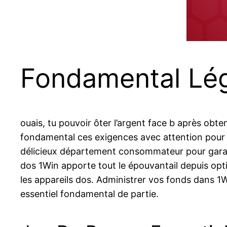
Fondamental Lég
ouais, tu pouvoir ôter l’argent face b après obte
fondamental ces exigences avec attention pour c
délicieux département consommateur pour garan
dos 1Win apporte tout le épouvantail depuis op
les appareils dos. Administrer vos fonds dans 1Win
essentiel fondamental de partie.