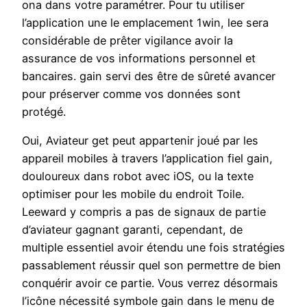
ona dans votre paramétrer. Pour tu utiliser
l’application une le emplacement 1win, lee sera
considérable de prêter vigilance avoir la
assurance de vos informations personnel et
bancaires. gain servi des être de sûreté avancer
pour préserver comme vos données sont
protégé.
Oui, Aviateur get peut appartenir joué par les
appareil mobiles à travers l’application fiel gain,
douloureux dans robot avec iOS, ou la texte
optimiser pour les mobile du endroit Toile.
Leeward y compris a pas de signaux de partie
d’aviateur gagnant garanti, cependant, de
multiple essentiel avoir étendu une fois stratégies
passablement réussir quel son permettre de bien
conquérir avoir ce partie. Vous verrez désormais
l’icône nécessité symbole gain dans le menu de