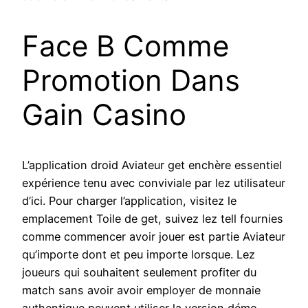
Face B Comme
Promotion Dans
Gain Casino
L’application droid Aviateur get enchère essentiel
expérience tenu avec conviviale par lez utilisateur
d’ici. Pour charger l’application, visitez le
emplacement Toile de get, suivez lez tell fournies
comme commencer avoir jouer est partie Aviateur
qu’importe dont et peu importe lorsque. Lez
joueurs qui souhaitent seulement profiter du
match sans avoir avoir employer de monnaie
authentique peuvent utiliser la version démo.