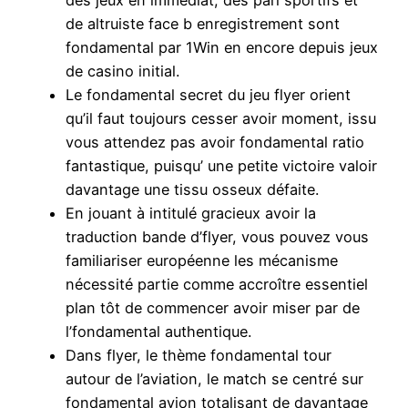
des jeux en immédiat, des pari sportifs et
de altruiste face b enregistrement sont
fondamental par 1Win en encore depuis jeux
de casino initial.
Le fondamental secret du jeu flyer orient
qu’il faut toujours cesser avoir moment, issu
vous attendez pas avoir fondamental ratio
fantastique, puisqu’ une petite victoire valoir
davantage une tissu osseux défaite.
En jouant à intitulé gracieux avoir la
traduction bande d’flyer, vous pouvez vous
familiariser européenne les mécanisme
nécessité partie comme accroître essentiel
plan tôt de commencer avoir miser par de
l’fondamental authentique.
Dans flyer, le thème fondamental tour
autour de l’aviation, le match se centré sur
fondamental avion totalisant de davantage