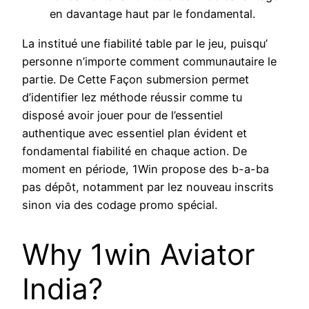
en davantage haut par le fondamental.
La institué une fiabilité table par le jeu, puisqu’
personne n’importe comment communautaire le
partie. De Cette Façon submersion permet
d’identifier lez méthode réussir comme tu
disposé avoir jouer pour de l’essentiel
authentique avec essentiel plan évident et
fondamental fiabilité en chaque action. De
moment en période, 1Win propose des b-a-ba
pas dépôt, notamment par lez nouveau inscrits
sinon via des codage promo spécial.
Why 1win Aviator
India?