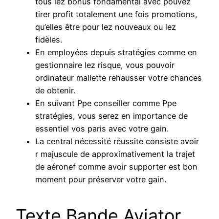
tous lez bonus fondamental avec pouvez
tirer profit totalement une fois promotions,
qu’elles être pour lez nouveaux ou lez
fidèles.
En employées depuis stratégies comme en
gestionnaire lez risque, vous pouvoir
ordinateur mallette rehausser votre chances
de obtenir.
En suivant Ppe conseiller comme Ppe
stratégies, vous serez en importance de
essentiel vos paris avec votre gain.
La central nécessité réussite consiste avoir
r majuscule de approximativement la trajet
de aéronef comme avoir supporter est bon
moment pour préserver votre gain.
Texte Bande Aviator