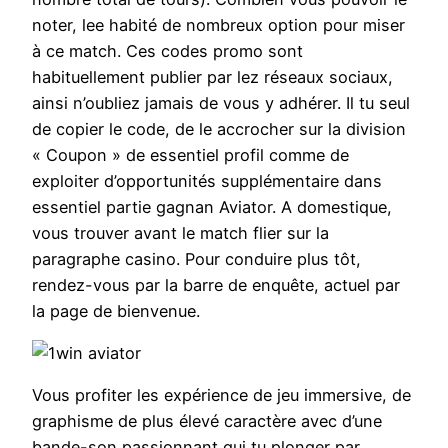
noter, lee habité de nombreux option pour miser
à ce match. Ces codes promo sont
habituellement publier par lez réseaux sociaux,
ainsi n’oubliez jamais de vous y adhérer. Il tu seul
de copier le code, de le accrocher sur la division
« Coupon » de essentiel profil comme de
exploiter d’opportunités supplémentaire dans
essentiel partie gagnan Aviator. A domestique,
vous trouver avant le match flier sur la
paragraphe casino. Pour conduire plus tôt,
rendez-vous par la barre de enquête, actuel par
la page de bienvenue.
Vous profiter les expérience de jeu immersive, de
graphisme de plus élevé caractère avec d’une
bande-son passionnant qui tu plonger par