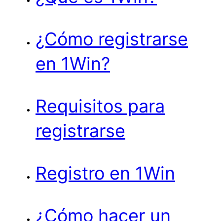
¿Cómo registrarse
en 1Win?
Requisitos para
registrarse
Registro en 1Win
¿Cómo hacer un