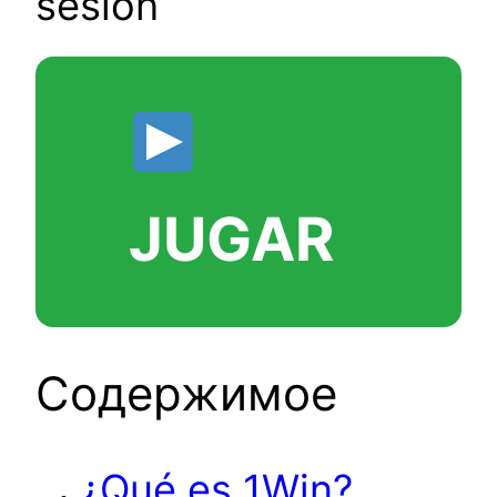
sesión
JUGAR
Содержимое
¿Qué es 1Win?