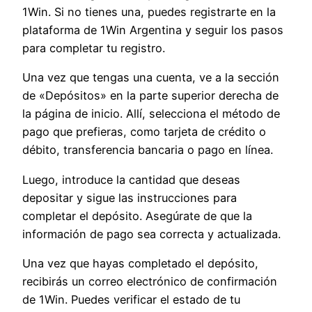
1Win. Si no tienes una, puedes registrarte en la
plataforma de 1Win Argentina y seguir los pasos
para completar tu registro.
Una vez que tengas una cuenta, ve a la sección
de «Depósitos» en la parte superior derecha de
la página de inicio. Allí, selecciona el método de
pago que prefieras, como tarjeta de crédito o
débito, transferencia bancaria o pago en línea.
Luego, introduce la cantidad que deseas
depositar y sigue las instrucciones para
completar el depósito. Asegúrate de que la
información de pago sea correcta y actualizada.
Una vez que hayas completado el depósito,
recibirás un correo electrónico de confirmación
de 1Win. Puedes verificar el estado de tu