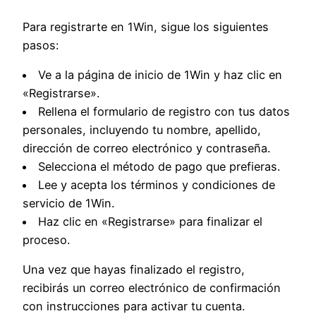
Para registrarte en 1Win, sigue los siguientes
pasos:
Ve a la página de inicio de 1Win y haz clic en
«Registrarse».
Rellena el formulario de registro con tus datos
personales, incluyendo tu nombre, apellido,
dirección de correo electrónico y contraseña.
Selecciona el método de pago que prefieras.
Lee y acepta los términos y condiciones de
servicio de 1Win.
Haz clic en «Registrarse» para finalizar el
proceso.
Una vez que hayas finalizado el registro,
recibirás un correo electrónico de confirmación
con instrucciones para activar tu cuenta.