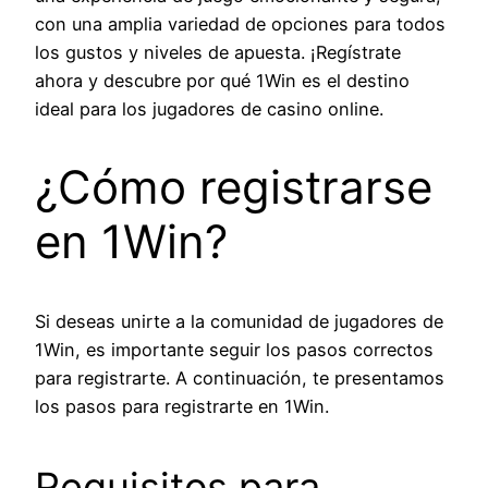
con una amplia variedad de opciones para todos
los gustos y niveles de apuesta. ¡Regístrate
ahora y descubre por qué 1Win es el destino
ideal para los jugadores de casino online.
¿Cómo registrarse
en 1Win?
Si deseas unirte a la comunidad de jugadores de
1Win, es importante seguir los pasos correctos
para registrarte. A continuación, te presentamos
los pasos para registrarte en 1Win.
Requisitos para