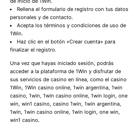
de inicio de 1Win.
Rellena el formulario de registro con tus datos
personales y de contacto.
Acepta los términos y condiciones de uso de
1Win.
Haz clic en el botón «Crear cuenta» para
finalizar el registro.
Una vez que hayas iniciado sesión, podrás
acceder a la plataforma de 1Win y disfrutar de
sus servicios de casino en línea, como el casino
1Win, 1Win casino online, 1win argentina, 1win
casino, 1win, 1win casino online, 1win login, one
win, win1 casino, casino 1win, 1win argentina,
1win, 1win casino online, 1win login, one win,
win1 casino.