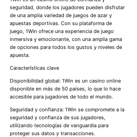
seguridad, donde los jugadores pueden disfrutar
de una amplia variedad de juegos de azar y
apuestas deportivas. Con su plataforma de
juego, 1Win ofrece una experiencia de juego
inmersiva y emocionante, con una amplia gama
de opciones para todos los gustos y niveles de
apuesta.
Características clave
Disponibilidad global: 1Win es un casino online
disponible en más de 50 países, lo que lo hace
accesible para jugadores de todo el mundo.
Seguridad y confianza: 1Win se compromete a la
seguridad y confianza de sus jugadores,
utilizando tecnologías de vanguardia para
proteger sus datos y transacciones.