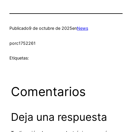
Publicado
9 de octubre de 2025
en
News
por
c1752261
Etiquetas:
Comentarios
Deja una respuesta