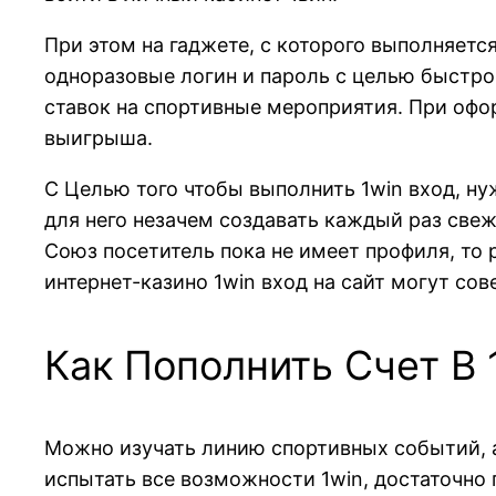
При этом на гаджете, с которого выполняетс
одноразовые логин и пароль с целью быстрог
ставок на спортивные мероприятия. При офо
выигрыша.
С Целью того чтобы выполнить 1win вход, ну
для него незачем создавать каждый раз све
Союз посетитель пока не имеет профиля, то 
интернет-казино 1win вход на сайт могут со
Как Пополнить Счет В 
Можно изучать линию спортивных событий, а
испытать все возможности 1win, достаточно