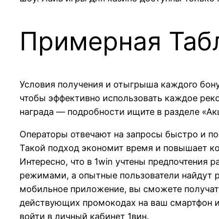
Примерная Таб
Условия получения и отыгрыша каждого бону
чтобы эффективно использовать каждое реко
награда — подробности ищите в разделе «Ак
Операторы отвечают на запросы быстро и по
Такой подход экономит время и повышает ко
Интересно, что в 1win учтены предпочтения 
режимами, а опытные пользователи найдут р
мобильное приложение, вы сможете получать
действующих промокодах на ваш смартфон 
войти в личный кабинет 1вин.