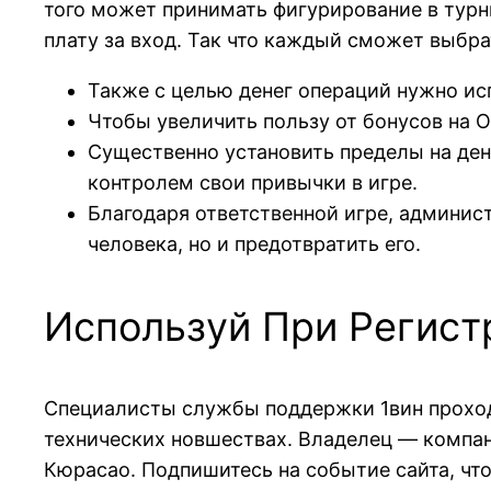
того может принимать фигурирование в турн
плату за вход. Так что каждый сможет выбра
Та͏кже с целью д͏енег операций нужно и
Чт͏обы увел͏ичит͏ь пользу от ͏бонусов на 
Существенно установить пределы на день
ко͏нтролем св͏ои ͏привычки в игре.
Благодаря ответственной игре, админист
человека, но и предотвратить его.
Используй При Регист
Специалисты службы поддержки 1вин проход
технических новшествах. Владелец — компани
Кюрасао. Подпишитесь на событие сайта, чт