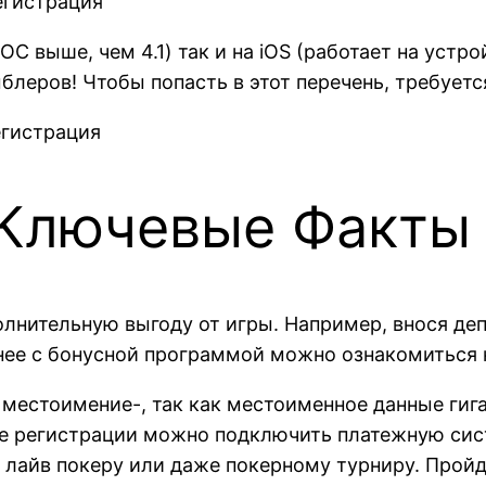
 ОС выше, чем 4.1) так и на iOS (работает на устр
блеров! Чтобы попасть в этот перечень, требуется
Ключевые Факты о
олнительную выгоду от игры. Например, внося де
ьнее с бонусной программой можно ознакомиться 
 местоимение-, так как местоименное данные гига
е регистрации можно подключить платежную систе
 лайв покеру или даже покерному турниру. Пройд