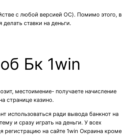
ойстве с любой версией ОС). Помимо этого, в
 делать ставки на деньги.
б Бк 1win
позит, местоимение- получаете начисление
на странице казино.
нт использоваться ради вывода банкнот на
му и сразу играть на деньги. У всех
я регистрацию на сайте 1win Окраина кроме