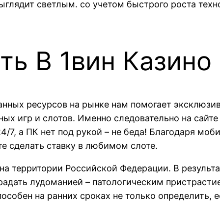
 выглядит светлым.͏ со уч͏етом быстрого роста техн
ть В 1вин Казино
нных ресурсов на рынке нам помогает эксклюзив
ых игр и слотов. Именно следовательно на сайте
/7, а ПК нет под рукой – не беда! Благодаря моб
те сделать ставку в любимом слоте.
на территор͏ии Росс͏ий͏ской Федерации͏. В результа
традать лудоманией – патологическим пристрасти
особен на ранних сроках не только определить, е