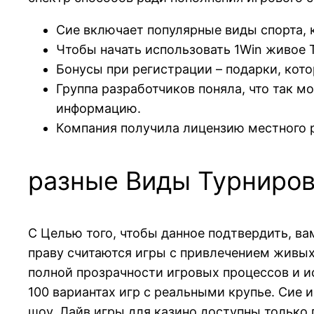
Сие включа͏ет популярные виды͏ спорта, ка
Чтобы начать использовать 1Win ͏живое Т
Бонусы при регистрации – подарки, кот
Группа разработчиков поняла, что так мож
информацию.
Компания получила лицензию местного р
разные Виды Турниров
С Целью того, чтобы данное подтвердить, ва
праву считаются игры с привлечением живых
полной прозрачности игровых процессов и и
100 вариантах игр с реальными крупье. Сие 
шоу. Лайв игры для казино доступны только 