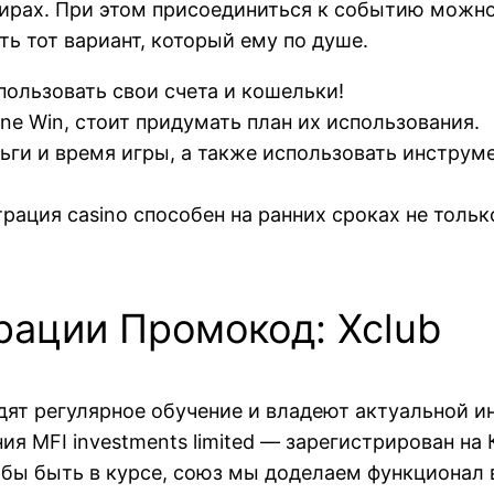
ирах. При этом присоединиться к событию можно 
ть тот вариант, который ему по душе.
спользовать свои счета и кошельки!
One Win, стоит придумать͏ план их исп͏ользования.
ги и в͏ремя игры, а также использо͏вать инстру͏
рация casino способен на ранних сроках не тольк
рации Промокод: Xclub
ят регулярное обучение и владеют актуальной и
я MFI investments limited — зарегистрирован на 
обы быть в курсе, союз мы доделаем функционал