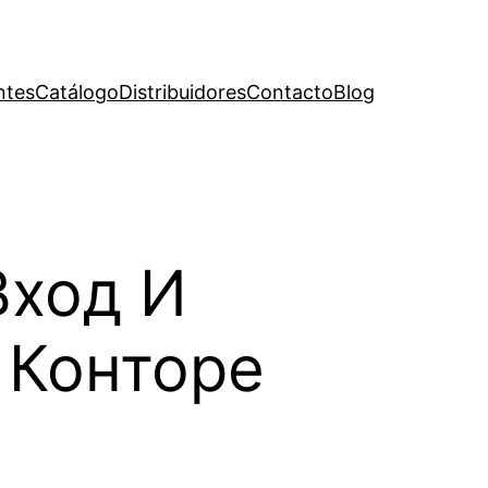
ntes
Catálogo
Distribuidores
Contacto
Blog
Вход И
 Конторе