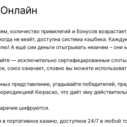
 Онлайн
ням, количество привилегий и бонусов возрастае
ногда не везёт, доступна система кэшбека. Кажд
лю! А ещё сии деньги отыгрывать незачем – они 
сайте — исключительно сертифицированные слоты 
, союз означает, словно вы можете использоват
рных представление, угадывайте победителей, пр
д юрисдикцией Кюрасао, что даёт ему действитель
 наречие шифруются.
 портативное казино, доступное 24/7 в любой т