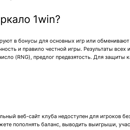
ркало 1win?
руют в бонусы для основных игр или обменивают
чность и правило честной игры. Результаты всех
исло (RNG), предлог предвзятость. Для защиты 
льный веб-сайт клуба недоступен для игроков бе
жете пополнять баланс, выводить выигрыши, учас