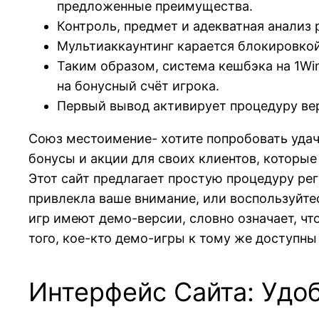
предложенные преимущества.
Контроль, предмет и адекватная анализ
Мультиаккаунтинг карается блокировкой
Таким образом, система кешбэка на 1Wi
на бонусный счёт игрока.
Первый вывод активирует процедуру вер
Союз местоимение- хотите попробовать удачу
бонусы и акции для своих клиентов, которы
Этот сайт предлагает простую процедуру рег
привлекла ваше внимание, или воспользуйте
игр имеют демо-версии, словно означает, чт
того, кое-кто демо-игры к тому же доступн
Интерфейс Сайта: Удо