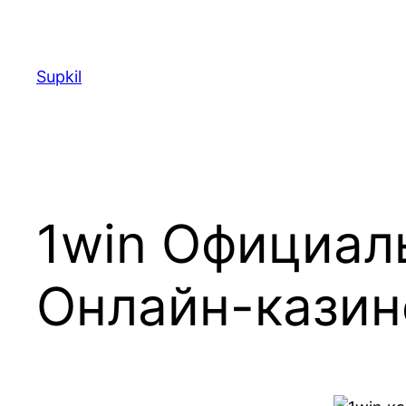
Saltar
al
contenido
Supkil
1win Официал
Онлайн-казин