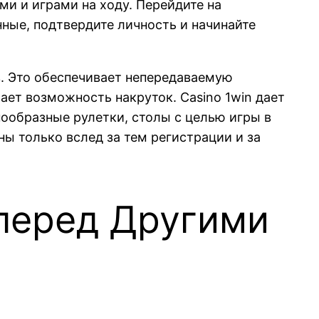
ми и играми на ходу. Перейдите на
нные, подтвердите личность и начинайте
в. Это обеспечивает непередаваемую
ает возможность накруток. Casino 1win дает
нообразные рулетки, столы с целью игры в
ны только вслед за тем регистрации и за
перед Другими