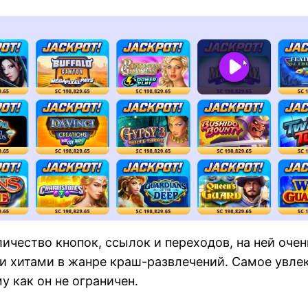
личество кнопок, ссылок и переходов, на ней оче
хитами в жанре краш-развлечений. Самое увлекат
 как он не ограничен.