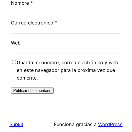
Nombre
*
Correo electrónico
*
Web
Guarda mi nombre, correo electrónico y web
en este navegador para la próxima vez que
comente.
Supkil
Funciona gracias a
WordPress