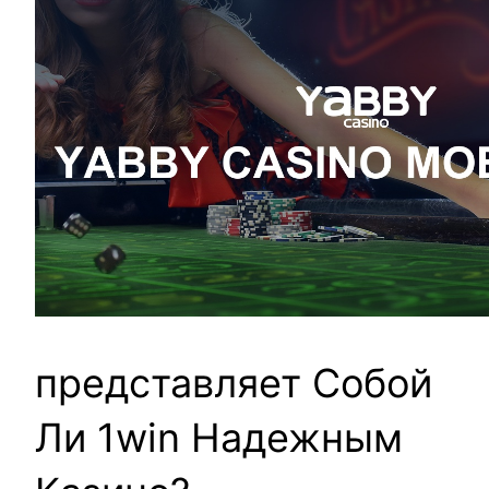
представляет Собой
Ли 1win Надежным