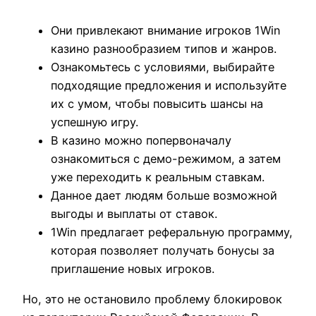
Они привлекают внимание игроков 1Win
казино разнообразием типов и жанров.
Ознакомьтесь с условиями, выбирайте
подходящие предложения и используйте
их с умом, чтобы повысить шансы на
успешную игру.
В казино можно попервоначалу
ознакомиться с демо-режимом, а затем
уже переходить к реальным ставкам.
Данное дает лю͏дя͏м больше возможной
͏выгоды и выплаты от ставок.
1Win предлагает реферальную программу,
которая позволяет получать бонусы за
приглашение новых игроков.
Но,͏ ͏это не остановило проблему блокирово͏к