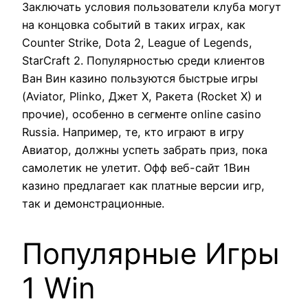
Заключать условия пользователи клуба могут
на концовка событий в таких играх, как
Counter Strike, Dota 2, League of Legends,
StarCraft 2. Популярностью среди клиентов
Ван Вин казино пользуются быстрые игры
(Aviator, Plinko, Джет Х, Ракета (Rocket Х) и
прочие), особенно в сегменте online casino
Russia. Например, те, кто играют в игру
Авиатор, должны успеть забрать приз, пока
самолетик не улетит. Офф веб-сайт 1Вин
казино предлагает как платные версии игр,
так и демонстрационные.
Популярные Игры
1 Win