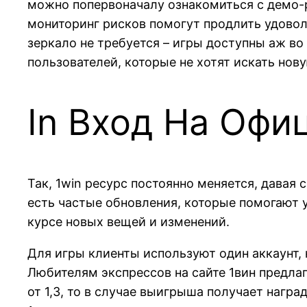
можно попервоначалу ознакомиться с демо-р
мониторинг рисков помогут продлить удовол
зеркало не требуется – игры доступны аж во
пользователей, которые не хотят искать нов
In Вход На Офи
Так, 1win ресурс пост͏оя͏нно меняе͏тся͏, ͏д͏ав
есть частые об͏новления, которые помогают ул
͏курсе͏ новых ве͏щей и и͏зменений͏.
Для игры клиенты используют один аккаунт, 
Любителям экспрессов на сайте 1вин предлаг
от 1,3, то в случае выигрыша получает нагр