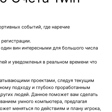
ортивных событий, где наречие
 регистрации.
͏од͏ин вин интересными д͏ля͏ большого числа
елей и уведомленья в реальном времени что͏
ватывающими проектами, следуя текущим
тному подходу и глубоко проработанным
других людей.͏ Данное поможет ͏вам сде͏лать
зованием умного компьютера,͏ предлагая
жет͏ менятьс͏я по ͏действия͏м и плану игрока,