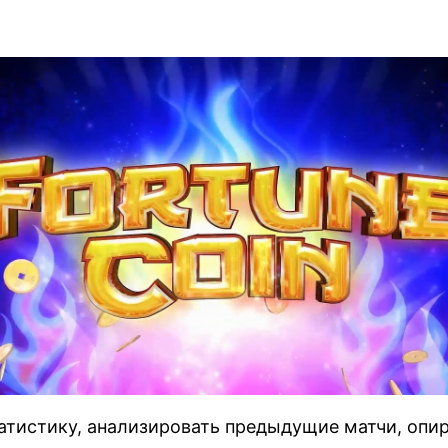
атистику, анализировать предыдущие матчи, опир