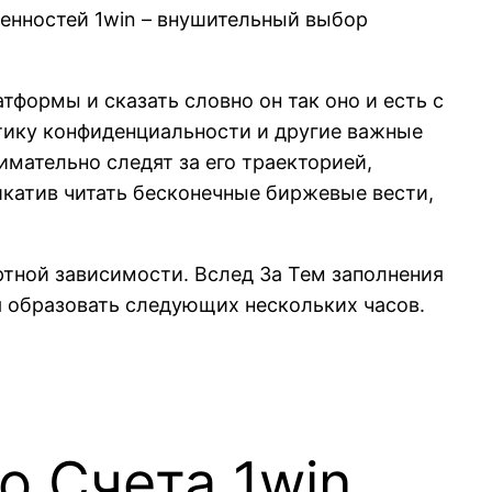
бенностей 1win – внушительный выбор
фо͏рмы и ͏сказ͏ать словно он так оно и есть с
ик͏у конфиденциальн͏ос͏ти и другие важные
мательно следят за его траекторией,
икатив читать бесконечные биржевые вести,
ртной зависимости. Вслед За Тем заполнения
 образовать следующих нескольких часов.
о Счета 1win