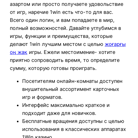
азартом или просто получаете удовольствие
от игр, наречие 1win есть что-то для вас.
Всего один логин, и вам попадаете в мир,
полный возможностей. Давайте углубимся в
игры, функции и преимущества, которые
делают 1win лучшим местом с целью
жоғарғы
оң жақ
игры. Ежели местоимение- хотите
приятно сопроводить время, то определите
сумму, которую готовы проиграть.
Посетителям онлайн-комнаты доступен
внушительный ассортимент карточных
игр и форматов.
Интерфейс максимально краткое и
подходит даже для новичков.
Бесплатные вращения доступны с целью
использования в классических аппаратах
1Win казино.