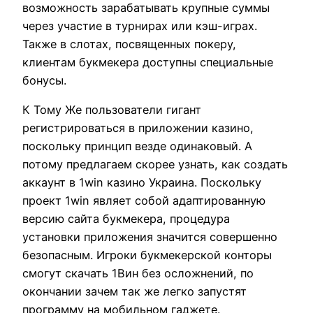
возможность зарабатывать крупные суммы
через участие в турнирах или кэш-играх.
Также в слотах, посвященных покеру,
клиентам букмекера доступны специальные
бонусы.
К Тому Же пользователи гигант
регистрироваться в приложении казино,
поскольку принцип везде одинаковый. А
потому предлагаем скорее узнать, как создать
аккаунт в 1win казино Украина. Поскольку
проект 1win являет собой адаптированную
версию сайта букмекера, процедура
установки приложения значится совершенно
безопасным. Игроки букмекерской конторы
смогут скачать 1Вин без осложнений, по
окончании зачем так же легко запустят
программу на мобильном гаджете.