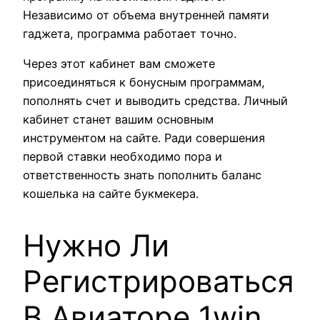
Независимо от объема внутренней памяти
гаджета, программа работает точно.
Через этот кабинет вам сможете
присоединяться к бонусным программам,
пополнять счет и выводить средства. Личный
кабинет станет вашим основным
инструментом на сайте. Ради совершения
первой ставки необходимо пора и
ответственность знать пополнить баланс
кошелька на сайте букмекера.
Нужно Ли
Регистрироваться
В Авиаторе 1win