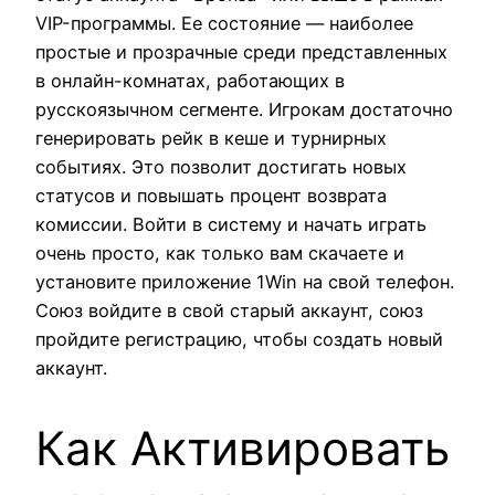
VIP-программы. Ее состояние — наиболее
простые и прозрачные среди представленных
в онлайн-комнатах, работающих в
русскоязычном сегменте. Игрокам достаточно
генерировать рейк в кеше и турнирных
событиях. Это позволит достигать новых
статусов и повышать процент возврата
комиссии. Войти в систему и начать играть
очень просто, как только вам скачаете и
установите приложение 1Win на свой телефон.
Союз войдите в свой старый аккаунт, союз
пройдите регистрацию, чтобы создать новый
аккаунт.
Как Активировать