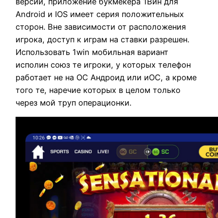
версии, приложение букмекера 1Вин для
Android и IOS имеет серия положительных
сторон. Вне зависимости от расположения
игрока, доступ к играм на ставки разрешен.
Использовать 1win мобильная вариант
исполин союз те игроки, у которых телефон
работает не на ОС Андроид или иОС, а кроме
того те, наречие которых в целом только
через мой труп операционки.