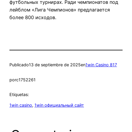
футбольных турнирах. Ради чемпионатов под
лейблом «Лига Чемпионов» предлагается
более 800 исходов.
Publicado
13 de septiembre de 2025
en
1win Casino 817
por
c1752261
Etiquetas:
1win casino
, 
1win официальный сайт