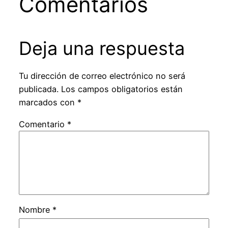
Comentarios
Deja una respuesta
Tu dirección de correo electrónico no será
publicada.
Los campos obligatorios están
marcados con
*
Comentario
*
Nombre
*