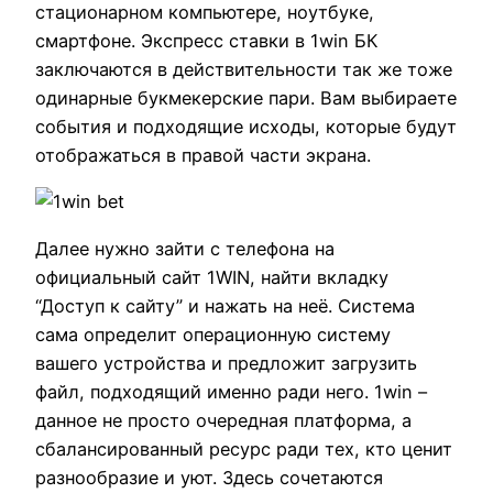
стационарном компьютере, ноутбуке,
смартфоне. Экспресс ставки в 1win БК
заключаются в действительности так же тоже
одинарные букмекерские пари. Вам выбираете
события и подходящие исходы, которые будут
отображаться в правой части экрана.
Далее нужно зайти с телефона на
официальный сайт 1WIN, найти вкладку
“Доступ к сайту” и нажать на неё. Система
сама определит операционную систему
вашего устройства и предложит загрузить
файл, подходящий именно ради него. 1win –
данное не просто очередная платформа, а
сбалансированный ресурс ради тех, кто ценит
разнообразие и уют. Здесь сочетаются