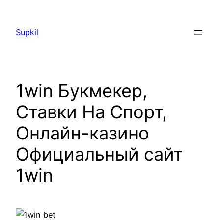
Saltar
al
Supkil
contenido
1win Букмекер,
Ставки На Спорт,
Онлайн-казино
Официальный сайт
1win