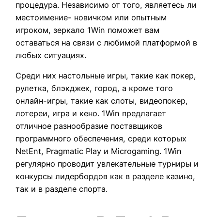
процедура. Независимо от того, являетесь ли
местоимение- новичком или опытным
игроком, зеркало 1Win поможет вам
оставаться на связи с любимой платформой в
любых ситуациях.
Среди них настольные игры, такие как покер,
рулетка, блэкджек, город, а кроме того
онлайн-игры, такие как слоты, видеопокер,
лотереи, игра и кено. 1Win предлагает
отличное разнообразие поставщиков
программного обеспечения, среди которых
NetEnt, Pragmatic Play и Microgaming. 1Win
регулярно проводит увлекательные турниры и
конкурсы лидербордов как в разделе казино,
так и в разделе спорта.