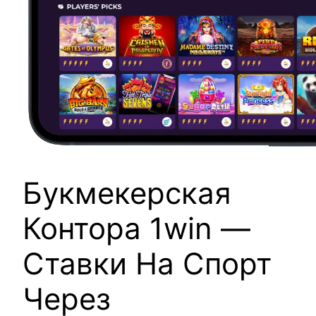
Букмекерская
Контора 1win —
Ставки На Спорт
Через