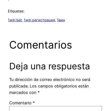
Etiquetas:
1win bet
, 
1win регистрация
, 
1вин
Comentarios
Deja una respuesta
Tu dirección de correo electrónico no será
publicada.
Los campos obligatorios están
marcados con
*
Comentario
*