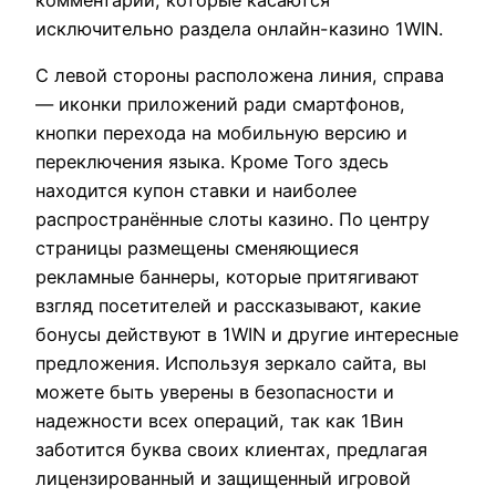
исключительно раздела онлайн-казино 1WIN.
С левой стороны расположена линия, справа
— иконки приложений ради смартфонов,
кнопки перехода на мобильную версию и
переключения языка. Кроме Того здесь
находится купон ставки и наиболее
распространённые слоты казино. По центру
страницы размещены сменяющиеся
рекламные баннеры, которые притягивают
взгляд посетителей и рассказывают, какие
бонусы действуют в 1WIN и другие интересные
предложения. Используя зеркало сайта, вы
можете быть уверены в безопасности и
надежности всех операций, так как 1Вин
заботится буква своих клиентах, предлагая
лицензированный и защищенный игровой