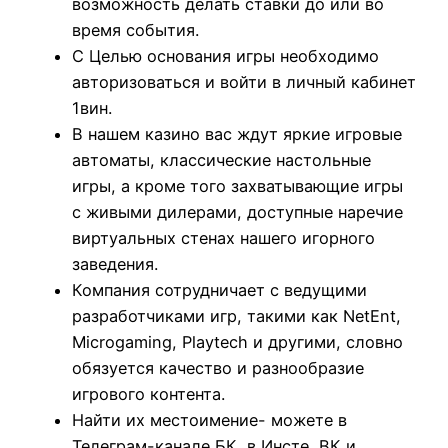
возможность делать ставки до или во
время события.
С Целью основания игры необходимо
авторизоваться и войти в личный кабинет
1вин.
В нашем казино вас ждут яркие игровые
автоматы, классические настольные
игры, а кроме того захватывающие игры
с живыми дилерами, доступные наречие
виртуальных стенах нашего игорного
заведения.
Компания сотрудничает с ведущими
разработчиками игр, такими как NetEnt,
Microgaming, Playtech и другими, словно
обязуется качество и разнообразие
игрового контента.
Найти их местоимение- можете в
Телеграм-канале БК, в Инсте, ВК и