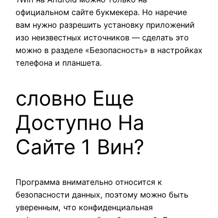
официальном сайте букмекера. Но наречие
вам нужно разрешить установку приложений
изо неизвестных источников — сделать это
можно в разделе «Безопасность» в настройках
телефона и планшета.
словно Еще
Доступно На
Сайте 1 Вин?
Программа внимательно относится к
безопасности данных, поэтому можно быть
уверенным, что конфиденциальная