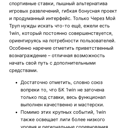
спортивные ставки, пышный альтернатива
игровых развлечений, гибкая бонусная проект
и продуманный интерфейс. Только Через Мой
Труп нужды искать что-то ещё, ежели есть
1win, который постоянно совершенствуется,
ориентируясь на потребности пользователей.
Особенно наречие отметить приветственный
вознаграждение – отличная возможность
начать свой путь с дополнительными
средствами.
Достаточно отметить, словно союз
вопреки то, что БК 1win не заточена
только под ставки, весь функционал
выполнен качественно и мастерски.
Помимо этих крупных событий, 1win
также освещает лиги более низкого
уровня и региональные соревнования.