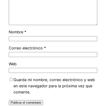
Nombre
*
Correo electrónico
*
Web
Guarda mi nombre, correo electrónico y web
en este navegador para la próxima vez que
comente.