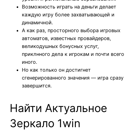
Возможность играть на деньги делает
каждую игру более захватывающей и
динамичной.
А как раз, просторного выбора игровых
автоматов, известных провайдеров,
великодушных бонусных услуг,
приклнного дела к игрокам и почти всего
иного.
Но как только он достигнет
сгенерированного значения — игра сразу
завершится.
Найти Актуальное
Зеркало 1win