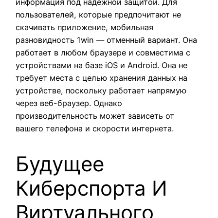
информация под надёжной защитой. Для
пользователей, которые предпочитают не
скачивать приложение, мобильная
разновидность 1win — отменный вариант. Она
работает в любом браузере и совместима с
устройствами на базе iOS и Android. Она не
требует места с целью хранения данных на
устройстве, поскольку работает напрямую
через веб-браузер. Однако
производительность может зависеть от
вашего телефона и скорости интернета.
Б͏удущее
Киберспо͏рта И
Виртуального