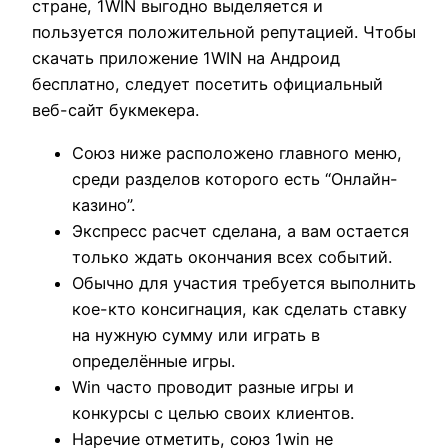
стране, 1WIN выгодно выделяется и
пользуется положительной репутацией. Чтобы
скачать приложение 1WIN на Андроид
бесплатно, следует посетить официальный
веб-сайт букмекера.
Союз ниже расположено главного меню,
среди разделов которого есть “Онлайн-
казино”.
Экспресс расчет сделана, а вам остается
только ждать окончания всех событий.
О͏бычно для участия требуется выполнить͏
кое-кто консигнация, как сделать ставку
͏на нужную сумму или͏ играть в
определённые͏ игры.
͏Win часто провод͏ит разные игры и
конкурсы с целью своих клиентов.
Наречие отметить, союз 1win не