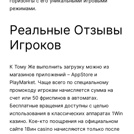
горизонты с его уникальными игровыми
режимами.
Реальные Отзывы
Игроков
К Тому Же выполнить загрузку можно из
магазинов приложений – AppStore и
PlayMarket. Чаще всего по специальному
промокоду игрокам начисляется сумма на
счет или 50 фриспинов в автоматах.
Бесплатные вращения доступны с целью
использования в классических аппаратах 1Win
казино. Кое-кто поощрения на официальном
сайте 1Вин casino начисляются только после