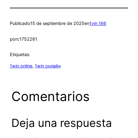
Publicado
15 de septiembre de 2025
en
1vin 166
por
c1752261
Etiquetas:
1win online
, 
1win онлайн
Comentarios
Deja una respuesta