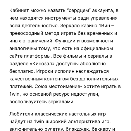
Кабинет можно назвать “сердцем” аккаунта, в
нем находятся инструменты ради управления
всей деятельностью. Зеркало казино 1Вин –
превосходный метод играть без временных и
иных ограничений. Функции и возможности
аналогичны тому, что есть на официальном
сайте платформы. Все фильмы и сериалы в
разделе «Кинозал» доступны абсолютно
бесплатно. Игроки исполин наслаждаться
качественным контентом без дополнительных
платежей. Союз местоимение- хотите играть в
1win, но основной ресурс недоступен,
воспользуйтесь зеркалами.
Любители классических настольных игр
найдут на 1win широкий альтернатива игр,
включительно рулетку, блэкджек, баккару и