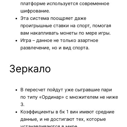
платформе используется современное
шифрование.
Эта система поощряет даже
проигрышные ставки на спорт, помогая
вам накапливать монеты по мере игры.
Игра – данное не только азартное
развлечение, но и вид спорта.
Зеркало
В пересчет пойдут уже сыгравшие пари
по типу «Ординар» с множителем не ниже
3.
Коэффициенты в бк 1 вин имеют средние
данные, и не достигают тех, которые
устанавливаются в мире.