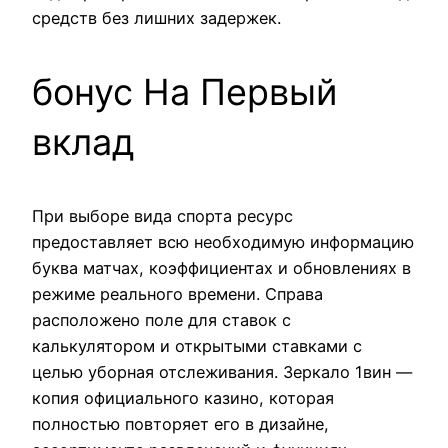
средств без лишних задержек.
бонус На Первый
вклад
При выборе вида спорта ресурс
предоставляет всю необходимую информацию
буква матчах, коэффициентах и обновлениях в
режиме реального времени. Справа
расположено поле для ставок с
калькулятором и открытыми ставками с
целью уборная отслеживания. Зеркало 1вин —
копия официального казино, которая
полностью повторяет его в дизайне,