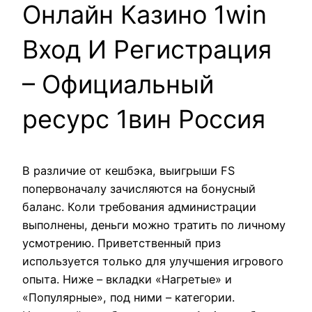
Онлайн Казино 1win
Вход И Регистрация
– Официальный
ресурс 1вин Россия
В различие от кешбэка, выигрыши FS
попервоначалу зачисляются на бонусный
баланс. Коли требования администрации
выполнены, деньги можно тратить по личному
усмотрению. Приветственный приз
используется только для улучшения игрового
опыта. Ниже – вкладки «Нагретые» и
«Популярные», под ними – категории.