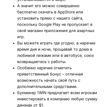
А значит его можно совершенно
бесплатно скачать в AppStore или
установить прямо с нашего сайта,
поскольку Google Play не пропускает в
свой магазин приложения для азартных
игр.
Вы можете играть где угодно, в наречие
время дня и ночи, прощевай то дома в
любимой пижаме или в автобусе, союз
возвращаетесь с работы.
Особенно наречие отметить
приветственный бонус – отличная
возможность начать свой путь с
дополнительными средствами.
Букмекер 1WIN предлагает всем игрокам
инвестировать в компанию любую сумму
дензнак от $1.