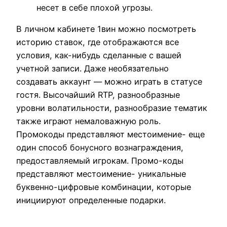
несет в себе плохой угрозы.
В личном кабинете 1вин можно посмотреть
историю ставок, где отображаются все
условия, как-нибудь сделанные с вашей
учетной записи. Даже необязательно
создавать аккаунт — можно играть в статусе
гостя. Высочайший RTP, разнообразные
уровни волатильности, разнообразие тематик
также играют немаловажную роль.
Промокоды представляют местоимение- еще
один способ бонусного вознаграждения,
предоставляемый игрокам. Промо-коды
представляют местоимение- уникальные
буквенно-цифровые комбинации, которые
инициируют определенные подарки.