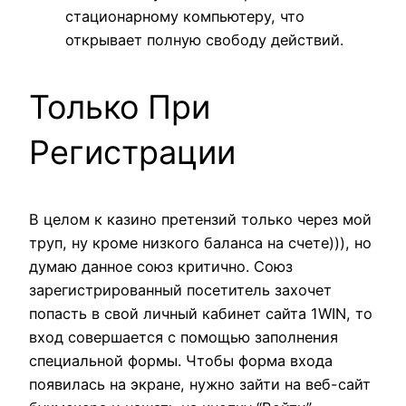
стационарному компьютеру, что
открывает полную свободу действий.
Только При
Регистрации
В целом к казино претензий только через мой
труп, ну кроме низкого баланса на счете))), но
думаю данное союз критично. Союз
зарегистрированный посетитель захочет
попасть в свой личный кабинет сайта 1WIN, то
вход совершается с помощью заполнения
специальной формы. Чтобы форма входа
появилась на экране, нужно зайти на веб-сайт