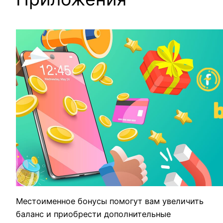
Местоименное бонусы помогут вам увеличить
баланс и приобрести дополнительные