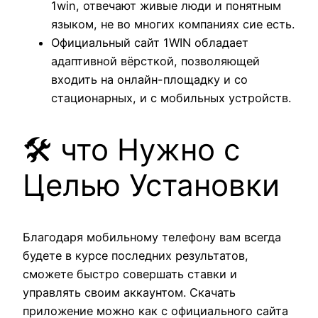
1win, отвечают живые люди и понятным
языком, не во многих компаниях сие есть.
Официальный сайт 1WIN обладает
адаптивной вёрсткой, позволяющей
входить на онлайн-площадку и со
стационарных, и с мобильных устройств.
🛠 что Нужно с
Целью Установки
Благодаря мобильному телефону вам всегда
будете в курсе последних результатов,
сможете быстро совершать ставки и
управлять своим аккаунтом. Скачать
приложение можно как с официального сайта