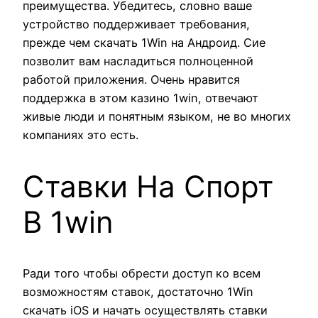
преимущества. Убедитесь, словно ваше
устройство поддерживает требования,
прежде чем скачать 1Win на Андроид. Сие
позволит вам насладиться полноценной
работой приложения. Очень нравится
поддержка в этом казино 1win, отвечают
живые люди и понятным языком, не во многих
компаниях это есть.
Ставки На Спорт
В 1win
Ради того чтобы обрести доступ ко всем
возможностям ставок, достаточно 1Win
скачать iOS и начать осуществлять ставки