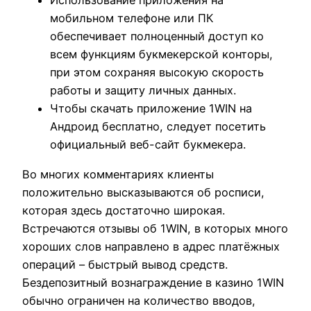
Использование приложения на
мобильном телефоне или ПК
обеспечивает полноценный доступ ко
всем функциям букмекерской конторы,
при этом сохраняя высокую скорость
работы и защиту личных данных.
Чтобы скачать приложение 1WIN на
Андроид бесплатно, следует посетить
официальный веб-сайт букмекера.
Во многих комментариях клиенты
положительно высказываются об росписи,
которая здесь достаточно широкая.
Встречаются отзывы об 1WIN, в которых много
хороших слов направлено в адрес платёжных
операций – быстрый вывод средств.
Бездепозитный вознаграждение в казино 1WIN
обычно ограничен на количество вводов,