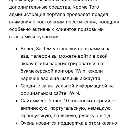
дополнительные средства. Кроме Того
администрация портала проявляет предел
внимания к постоянным посетителям, поощряя
особенно активных клиентов призовыми
ставками и купонами.
Вслед За Тем установки программы на
ваш телефон вы можете войти в свой
аккаунт или зарегистрироваться на
букмекерской конторе 1Win, ежели
наречие вас еще шалишь аккаунта.
Следите за актуальной информацией на
официальном сайте 1WIN.
Сайт имеет более 10 языковых версий —
английскую, португальскую, немецкую,
французскую, польскую, русскую и т.д.
Очень нравится поддержка в этом казино