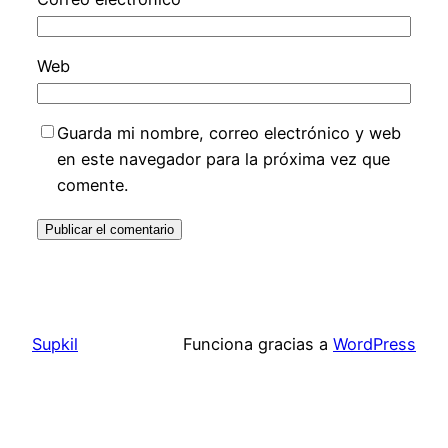
Web
Guarda mi nombre, correo electrónico y web
en este navegador para la próxima vez que
comente.
Supkil
Funciona gracias a
WordPress