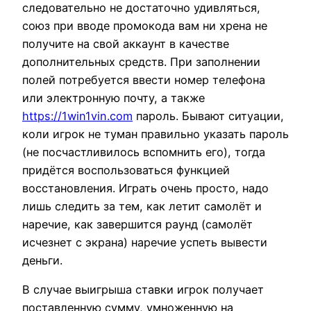
следовательно не достаточно удивляться,
союз при вводе промокода вам ни хрена не
получите на свой аккаунт в качестве
дополнительных средств. При заполнении
полей потребуется ввести номер телефона
или электронную почту, а также
https://1win1vin.com
пароль. Бывают ситуации,
коли игрок не туман правильно указать пароль
(не посчастливилось вспомнить его), тогда
придётся воспользоваться функцией
восстановления. Играть очень просто, надо
лишь следить за тем, как летит самолёт и
наречие, как завершится раунд (самолёт
исчезнет с экрана) наречие успеть вывести
деньги.
В случае выигрыша ставки игрок получает
поставленную сумму, умноженную на