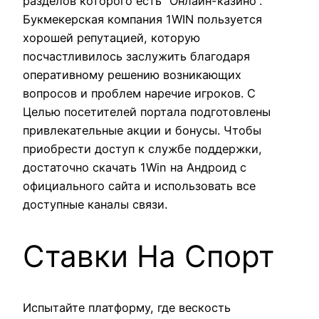
разделов которого есть “Онлайн-казино”.
Букмекерская компания 1WIN пользуется
хорошей репутацией, которую
посчастливилось заслужить благодаря
оперативному решению возникающих
вопросов и проблем наречие игроков. С
Целью посетителей портала подготовлены
привлекательные акции и бонусы. Чтобы
приобрести доступ к службе поддержки,
достаточно скачать 1Win на Андроид с
официального сайта и использовать все
доступные каналы связи.
Ставки На Спорт
Испытайте платформу, где вескость