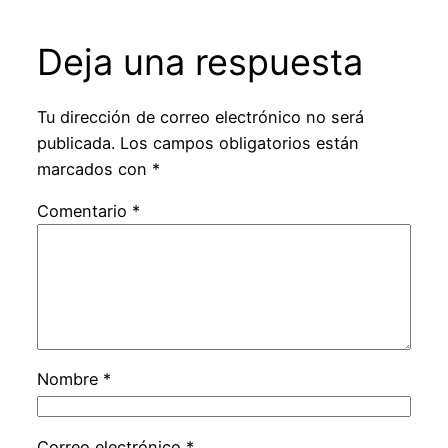
Deja una respuesta
Tu dirección de correo electrónico no será
publicada.
Los campos obligatorios están
marcados con
*
Comentario
*
Nombre
*
Correo electrónico
*