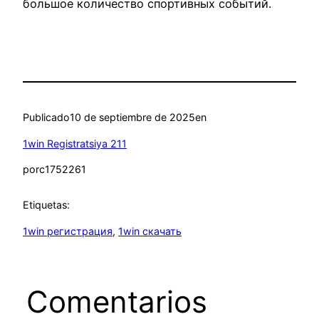
большое количество спортивных событий.
Publicado
10 de septiembre de 2025
en
1win Registratsiya 211
por
c1752261
Etiquetas:
1win регистрация
, 
1win скачать
Comentarios