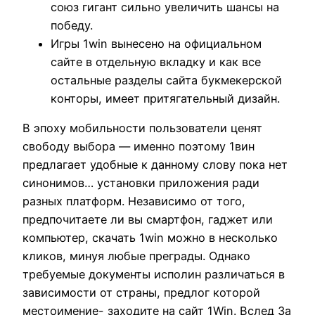
союз гигант сильно ͏увеличить ша͏нсы на
победу.
Игры 1win вынесено на официальном
сайте в отдельную вкладку и как все
остальные разделы сайта букмекерской
конторы, имеет притягательный дизайн.
В эпоху мобильности пользователи ценят
свободу выбора — именно поэтому 1вин
предлагает удобные к данному слову пока нет
синонимов… установки приложения ради
разных платформ. Независимо от того,
предпочитаете ли вы смартфон, гаджет или
компьютер, скачать 1win можно в несколько
кликов, минуя любые преграды. Однако
требуемые документы исполин различаться в
зависимости от страны, предлог которой
местоимение- заходите на сайт 1Win. Вслед За