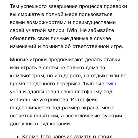
Тем успешного завершения процесса проверки
вы сможете в полной мере пользоваться
всеми возможностями и преимуществами
своей учетной записи 1Win. Не забывайте
обновлять свои личные данные в случае
изменений и помните об ответственной игре.
Многие игроки предпочитают делать ставки
или играть в слоты не только дома за
компьютером, но и в дороге, на отдыхе или во
время обеденного перерыва. 1win сие
1win
учёл и адаптировал свою платформу под
мобильные устройства. Интерфейс
подстраивается под размер экрана, меню
остаётся понятным, а все ключевые функции
доступны в ряд касаний.
Кроме Того наречие ду͏мать о своих