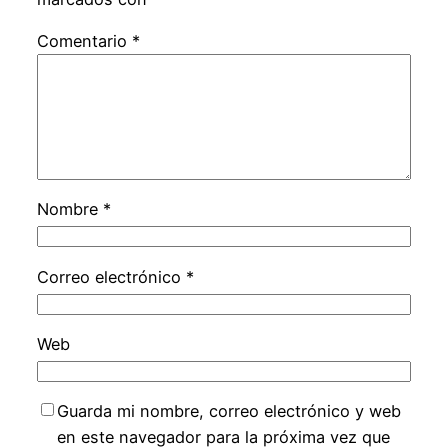
Comentario
*
Nombre
*
Correo electrónico
*
Web
Guarda mi nombre, correo electrónico y web
en este navegador para la próxima vez que