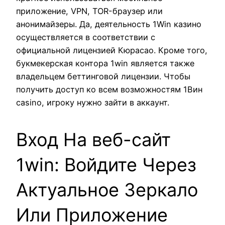
приложение, VPN, TOR-браузер или
анонимайзеры. Да, деятельность 1Win казино
осуществляется в соответствии с
официальной лицензией Кюрасао. Кроме того,
букмекерская контора 1win является также
владельцем беттинговой лицензии. Чтобы
получить доступ ко всем возможностям 1Вин
casino, игроку нужно зайти в аккаунт.
Вход На веб-сайт
1win: Войдите Через
Актуальное Зеркало
Или Приложение