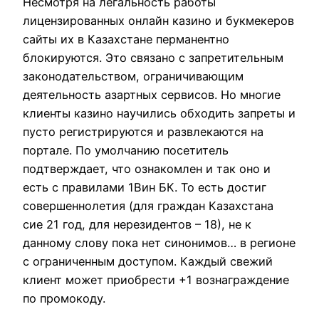
Несмотря на легальность работы
лицензированных онлайн казино и букмекеров
сайты их в Казахстане перманентно
блокируются. Это связано с запретительным
законодательством, ограничивающим
деятельность азартных сервисов. Но многие
клиенты казино научились обходить запреты и
пусто регистрируются и развлекаются на
портале. По умолчанию посетитель
подтверждает, что ознакомлен и так оно и
есть с правилами 1Вин БК. То есть достиг
совершеннолетия (для граждан Казахстана
сие 21 год, для нерезидентов – 18), не к
данному слову пока нет синонимов… в регионе
с ограниченным доступом. Каждый свежий
клиент может приобрести +1 вознаграждение
по промокоду.