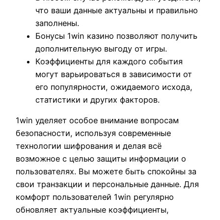
что ваши данные актуальны и правильно
заполнены.
Бонусы 1win казино позволяют получить
дополнительную выгоду от игры.
Коэффициенты для каждого события
могут варьироваться в зависимости от
его популярности, ожидаемого исхода,
статистики и других факторов.
1win уделяет особое внимание вопросам
безопасности, используя современные
технологии шифрования и делая всё
возможное с целью защиты информации о
пользователях. Вы можете быть спокойны за
свои транзакции и персональные данные. Для
комфорт пользователей 1win регулярно
обновляет актуальные коэффициенты,