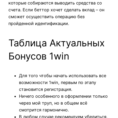
которые собираются выводить средства со
счета. Если беттор хочет сделать вклад – он
сможет осуществить операцию без
пройденной идентификации.
Таблица Актуальных
Бонусов 1win
Для того чтобы начать использовать все
возможности 1win, первым по этапу
становится регистрация.
Ничего особенного в оформлении только
через мой труп, но в общем всё
смотрится гармонично.
В любом случае рекомендуем убедиться,