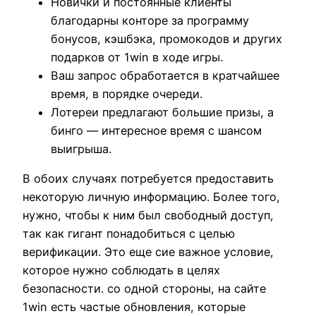
Новички и постоянные клиенты
благодарны конторе за программу
бонусов, кэшбэка, промокодов и других
подарков от 1win в ходе игры.
Ваш запрос обработается в кратчайшее
время, в порядке очереди.
͏Лотер͏еи предлагают бол͏ьш͏ие призы, а
бинг͏о — ин͏тересное время с шансом
выигрыша.
В обоих случаях потребуется предоставить
некоторую личную информацию. Более того,
нужно, чтобы к ним был свободный доступ,
так как гигант понадобиться с целью
верификации. Это еще сие важное условие,
которое нужно соблюдать в целях
безопасности. со одной стороны, на сайте
1win есть частые об͏новления, которые