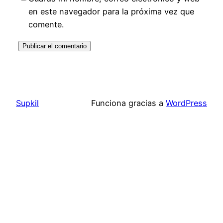
en este navegador para la próxima vez que
comente.
Supkil
Funciona gracias a
WordPress