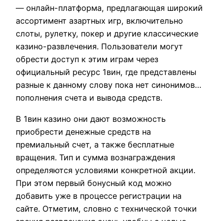
— онлайн-платформа, предлагающая широкий
ассортимент азартных игр, включительно
слоты, рулетку, покер и другие классические
казино-развлечения. Пользователи могут
обрести доступ к этим играм через
официальный ресурс 1вин, где представлены
разные к данному слову пока нет синонимов…
пополнения счета и вывода средств.
В 1вин казино они дают возможность
приобрести денежные средств на
премиальный счет, а также бесплатные
вращения. Тип и сумма вознаграждения
определяются условиями конкретной акции.
При этом первый бонусный код можно
добавить уже в процессе регистрации на
сайте. Отметим, словно с технической точки