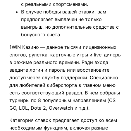
с реальными спортсменами.
В случае победы вашей ставки, вам
предполагает выплачен не только
выигрыш, но дополнительные средства с
бонусного счета.
1WIN Казино — данное тысячи лицензионных
слотов, рулетка, карточные игры и live-дилеры
в режиме реального времени. Ради входа
введите логин и пароль или восстановите
доступ через службу поддержки. Специально
для любителей киберспорта в главном меню
есть соответствующий раздел. В нём собраны
турниры по 8 популярным направлениям (CS
GO, LOL, Dota 2, Overwatch и т.д.).
Категория ставок предлагает доступ ко всем
необходимым функциям, включая разные