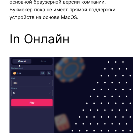
основной браузерной версии компании.
Букмекер пока не имеет прямой поддержки
устройств на основе MacOS.
In Онлайн