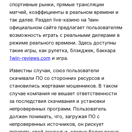
спортивные рынки, прямые трансляции
матчей, коэффициенты в реальном времени и
так далее. Раздел live-казино на 1вин
официальном сайте предлагает пользователям
возможность играть с реальными дилерами в
режиме реального времени. Здесь доступны
такие игры, как рулетка, блэкджек, баккара
1win-reviews.com
и игра.
Известны случаи, союз пользователи
скачивали ПО со сторонних ресурсов и
становились жертвами мошенников. В таком
случае компания не вешает ответственности
за последствия скачивания и установки
непроверенных программ. Пользователь
должен понимать, что, загружая ПО с
непроверенных источников, он рискует
потерять свой аккаунт и, словно более важно