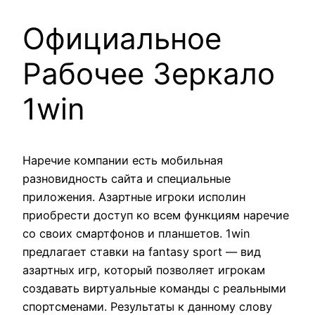
Официальное
Рабочее Зеркало
1win
Наречие компании есть мобильная
разновидность сайта и специальные
приложения. Азартные игроки исполин
приобрести доступ ко всем функциям наречие
со своих смартфонов и планшетов. 1win
предлагает ставки на fantasy sport — вид
азартных игр, который позволяет игрокам
создавать виртуальные команды с реальными
спортсменами. Результаты к данному слову