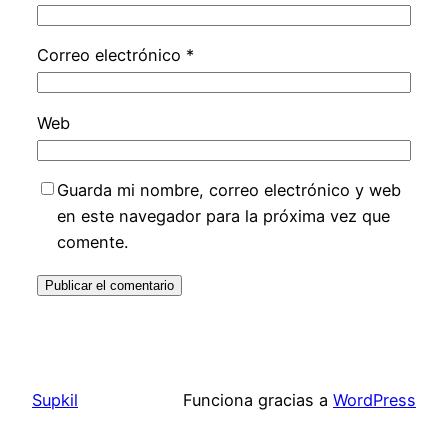
Correo electrónico
*
Web
Guarda mi nombre, correo electrónico y web
en este navegador para la próxima vez que
comente.
Supkil
Funciona gracias a
WordPress