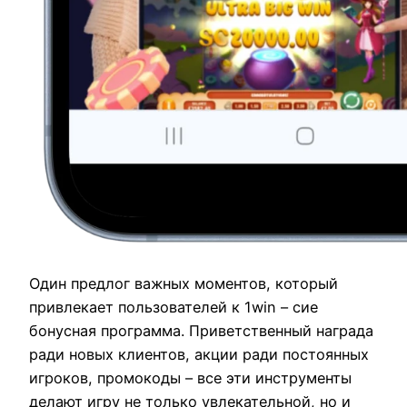
Один предлог важных моментов, который
привлекает пользователей к 1win – сие
бонусная программа. Приветственный награда
ради новых клиентов, акции ради постоянных
игроков, промокоды – все эти инструменты
делают игру не только увлекательной, но и