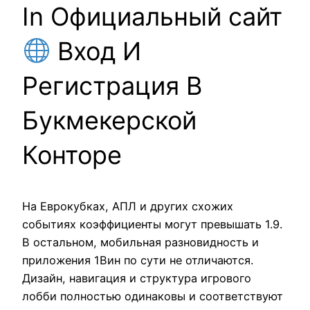
In Официальный сайт
Вход И
Регистрация В
Букмекерской
Конторе
На Еврокубках, АПЛ и других схожих
событиях коэффициенты могут превышать 1.9.
В остальном, мобильная разновидность и
приложения 1Вин по сути не отличаются.
Дизайн, навигация и структура игрового
лобби полностью одинаковы и соответствуют