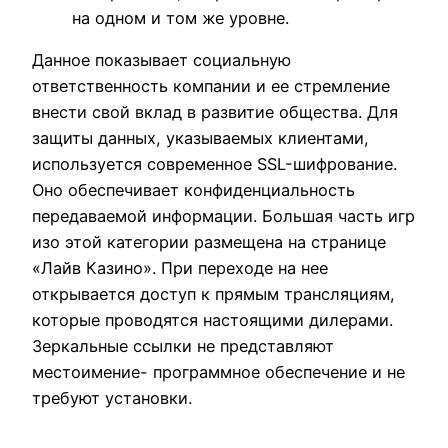
на одном и том же уровне.
Данное показывает социальную
ответственность компании и ее стремление
внести свой вклад в развитие общества. Для
защиты данных, указываемых клиентами,
используется современное SSL-шифрование.
Оно обеспечивает конфиденциальность
передаваемой информации. Большая часть игр
изо этой категории размещена на странице
«Лайв Казино». При переходе на нее
открывается доступ к прямым трансляциям,
которые проводятся настоящими дилерами.
Зеркальные ссылки не представляют
местоимение- программное обеспечение и не
требуют установки.