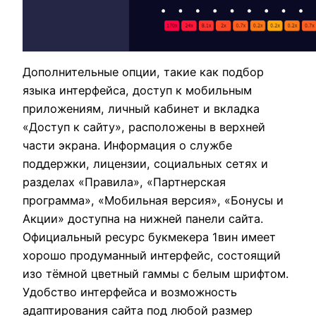
Дополнительные опции, такие как подбор
языка интерфейса, доступ к мобильным
приложениям, личный кабинет и вкладка
«Доступ к сайту», расположены в верхней
части экрана. Информация о службе
поддержки, лицензии, социальных сетях и
разделах «Правила», «Партнерская
программа», «Мобильная версия», «Бонусы и
Акции» доступна на нижней панели сайта.
Официальный ресурс букмекера 1вин имеет
хорошо продуманный интерфейс, состоящий
изо тёмной цветный гаммы с белым шрифтом.
Удобство интерфейса и возможность
адаптирования сайта под любой размер