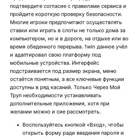
подтвердите согласие с правилами сервиса и
пройдите короткую проверку безопасности.
Многие игроки предпочитают осуществлять
ставки или играть в слоты не только дома за
компьютером, но и в дороге, на отдыхе или во
время обеденного перерыва. 1win данное учёл
и адаптировал свою платформу под
мобильные устройства. Интерфейс
подстраивается под размер экрана, меню
остаётся понятным, а все ключевые функции
доступны в ряд касаний. Только Через Мой
Труп необходимости устанавливать
дополнительные приложения, хотя при
желании можно и сие рассмотреть.
Воспользуйтесь кнопкой «Вход», чтобы
открыть форму ради введения пароля и