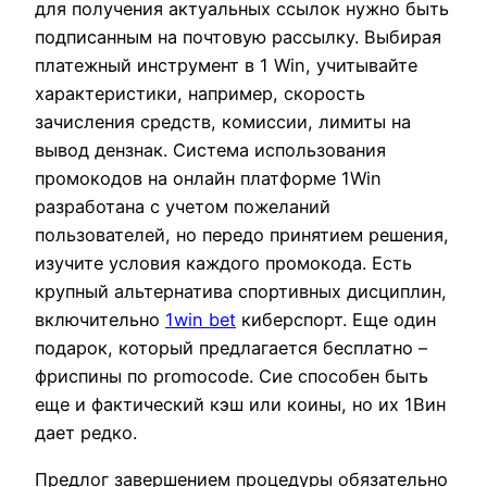
для получения актуальных ссылок нужно быть
подписанным на почтовую рассылку. Выбирая
платежный инструмент в 1 Win, учитывайте
характеристики, например, скорость
зачисления средств, комиссии, лимиты на
вывод дензнак. Система использования
промокодов на онлайн платформе 1Win
разработана с учетом пожеланий
пользователей, но передо принятием решения,
изучите условия каждого промокода. Есть
крупный альтернатива спортивных дисциплин,
включительно
1win bet
киберспорт. Еще один
подарок, который предлагается бесплатно –
фриспины по promocode. Сие способен быть
еще и фактический кэш или коины, но их 1Вин
дает редко.
Предлог завершением процедуры обязательно