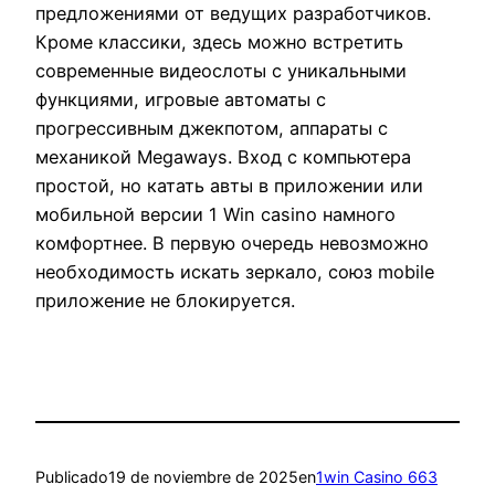
предложениями от ведущих разработчиков.
Кроме классики, здесь можно встретить
современные видеослоты с уникальными
функциями, игровые автоматы с
прогрессивным джекпотом, аппараты с
механикой Megaways. Вход с компьютера
простой, но катать авты в приложении или
мобильной версии 1 Win casino намного
комфортнее. В первую очередь невозможно
необходимость искать зеркало, союз mobile
приложение не блокируется.
Publicado
19 de noviembre de 2025
en
1win Casino 663