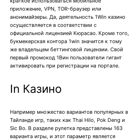
краткое использоваться мобильное
приложение, VPN, TOR-браузер или
анонимайзеры. Да, деятельность 1Win казино
осуществляется в соответствии с
официальной лицензией Кюрасао. Кроме того,
букмекерская контора 1win значится к тому
же владельцем беттинговой лицензии. Свой
первый промокод 1Вин пользователи гигант
активировать при регистрации на портале.
In Казино
Например множество вариантов популярных в
Тайланде игр, таких как Thai Hilo, Pok Deng и
Sic Bo. В разделе рулетка представлены 163
варианта игры, и этот параметр является