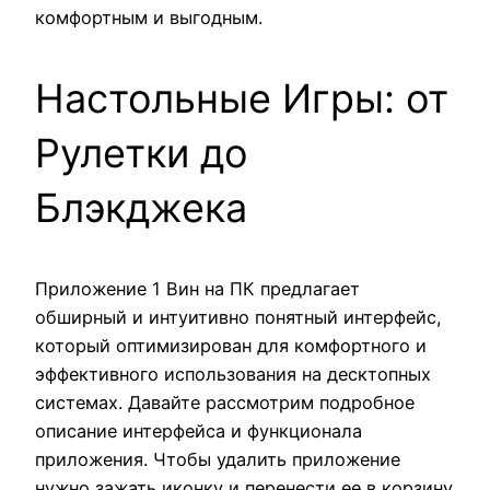
комфортным и выгодным.
Наст͏ольные Игры: ͏от
Рулетки до
Бл͏э͏кджека
Приложение 1 Вин на ПК предлагает
обширный и интуитивно понятный интерфейс,
который оптимизирован для комфортного и
эффективного использования на десктопных
системах. Давайте рассмотрим подробное
описание интерфейса и функционала
приложения. Чтобы удалить приложение
нужно зажать иконку и перенести ее в корзину