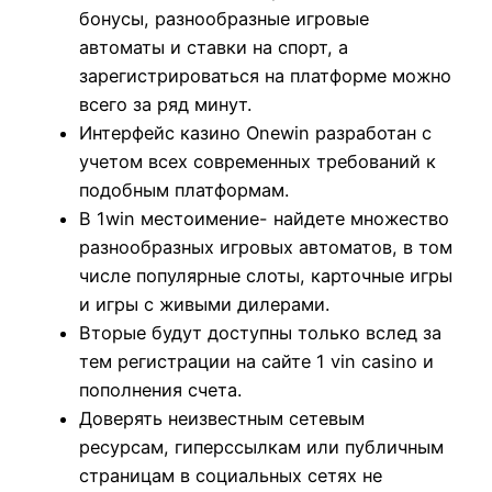
бонусы, разнообразные игровые
автоматы и ставки на спорт, а
зарегистрироваться на платформе можно
всего за ряд минут.
Интерфейс казино Onewin разработан с
учетом всех современных требований к
подобным платформам.
В 1win местоимение- найдете множество
разнообразных игровых автоматов, в том
числе популярные слоты, карточные игры
и игры с живыми дилерами.
Вторые будут доступны только вслед за
тем регистрации на сайте 1 vin casino и
пополнения счета.
Доверять неизвестным сетевым
ресурсам, гиперссылкам или публичным
страницам в социальных сетях не