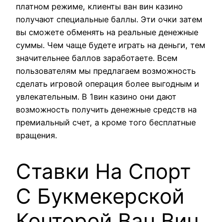
платном режиме, клиенты ван вин казино
получают специальные баллы. Эти очки затем
вы сможете обменять на реальные денежные
суммы. Чем чаще будете играть на деньги, тем
значительнее баллов заработаете. Всем
пользователям мы предлагаем возможность
сделать игровой операция более выгодным и
увлекательным. В 1вин казино они дают
возможность получить денежные средств на
премиальный счет, а кроме того бесплатные
вращения.
Ставки На Спорт
С Букмекерской
Конторой Ван Вин