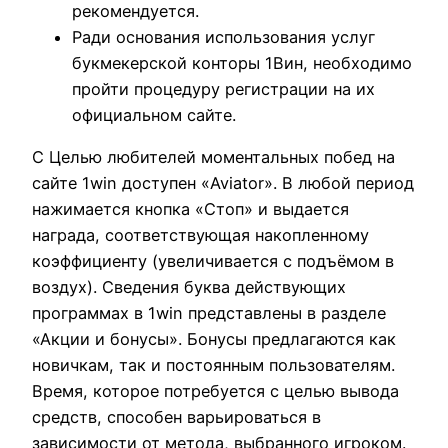
рекомендуется.
Ради основания использования услуг
букмекерской конторы 1Вин, необходимо
пройти процедуру регистрации на их
официальном сайте.
С Целью любителей моментальных побед на
сайте 1win доступен «Aviator». В любой период
нажимается кнопка «Стоп» и выдается
награда, соответствующая накопленному
коэффициенту (увеличивается с подъёмом в
воздух). Сведения буква действующих
программах в 1win представлены в разделе
«Акции и бонусы». Бонусы предлагаются как
новичкам, так и постоянным пользователям.
Время, которое потребуется с целью вывода
средств, способен варьироваться в
зависимости от метода, выбранного игроком.