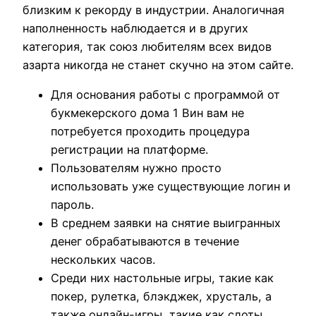
близким к рекорду в индустрии. Аналогичная
наполненность наблюдается и в других
категория, так союз любителям всех видов
азарта никогда не станет скучно на этом сайте.
Для основания работы с программой от
букмекерского дома 1 Вин вам не
потребуется проходить процедура
регистрации на платформе.
Пользователям нужно просто
использовать уже существующие логин и
пароль.
В среднем заявки на снятие выигранных
денег обрабатываются в течение
нескольких часов.
Среди них настольные игры, такие как
покер, рулетка, блэкджек, хрусталь, а
также онлайн-игры, такие как слоты,