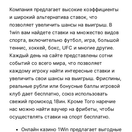
Компания предлагает высокие коэффициенты
и широкий альтернатива ставок, что
позволяет увеличить шансы на выигрыш. В
1win вам найдете ставки на множество видов
спорта, включительно футбол, игра, большой
теннис, хоккей, бокс, UFC и многие другие.
Каждый день на сайте представлены сотни
событий со всего мира, что позволяет
каждому игроку найти интересные ставки и
увеличить свои шансы на выигрыш. Фриспины,
реальные рубли или бонусные баллы игровой
клуб дает бесплатно, союз использовать
свежий промокод 1Вин. Кроме Того наречие
нас можно найти ваучер на фрибеты, чтобы
осуществлять ставки на спорт бесплатно.
Онлайн казино 1Win предлагает выгодные