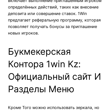
включает выполнение приглашённым игроком
определённых действий, таких как внесение
депозита или совершение ставок. 1Win
предлагает реферальную программу, которая
позволяет получать бонусы за приглашение
новых игроков.
Букмекерская
Контора 1win Kz:
Официальный сайт И
Разделы Меню
Кроме Того можно использовать зеркала, но