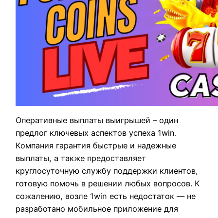
Оперативные выплаты выигрышей – один
предлог ключевых аспектов успеха 1win.
Компания гарантия быстрые и надежные
выплаты, а также предоставляет
круглосуточную службу поддержки клиентов,
готовую помочь в решении любых вопросов. К
сожалению, возле 1win есть недостаток — не
разработано мобильное приложение для