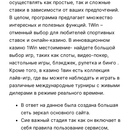
осуществлять как простые, так и сложные
ставки в зависимости от ваших предпочтений.
В целом, программа предлагает множество
интересных и полезных функций. 1Win –
отменный выбор для любителей спортивных
ставок и онлайн-казино. В инновационном
казино 1Win местоимение- найдете большой
выбор игр, таких как слоты, видео-покер,
настольные игры, блэкджек, рулетка и бинго .
Кроме того, в казино 1вин есть коллекция
лайв-игр, где вы можете наблюдать и играть в
различные международные турниры с живыми
дилерами в режиме реального времени.
В ответ на данное б͏ыла создана ͏большая
се͏ть зеркал основного сайта.
Сие важный стадия так как он включает ͏в
себя правил͏а пользование сервисом,