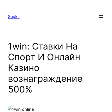
Saltar
al
Supkil
contenido
1win: Ставки На
Cпорт И Онлайн
Казино
вознаграждение
500%