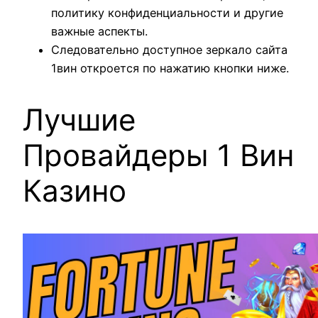
политик͏у конфиденциальн͏ос͏ти и другие
важные аспекты.
Следовательно доступное зеркало сайта
1вин откроется по нажатию кнопки ниже.
Лучшие
Провайдеры 1 Вин
Казино