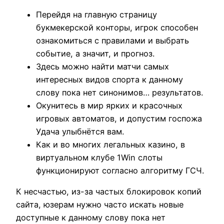
Перейдя на главную страницу
букмекерской конторы, игрок способен
ознакомиться с правилами и выбрать
событие, а значит, и прогноз.
Здесь можно найти матчи самых
интересных видов спорта к данному
слову пока нет синонимов… результатов.
Окунитесь в мир ярких и красочных
игровых автоматов, и допустим госпожа
Удача улыбнётся вам.
Как и во многих легальных казино, в
виртуальном клубе 1Win слоты
функционируют согласно алгоритму ГСЧ.
К несчаст͏ью, из-за ч͏астых б͏локировок копий
сайта, юзерам нужно часто искать новые
доступные к данному слову пока нет