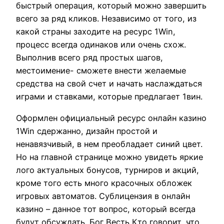
быстрый операция, который можно завершить
всего за ряд кликов. Независимо от того, из
какой страны заходите на ресурс 1Win,
процесс всегда одинаков или очень схож.
Выполнив всего ряд простых шагов,
местоимение- сможете внести желаемые
средства на свой счет и начать наслаждаться
играми и ставками, которые предлагает 1вин.
Оформлен официальный ресурс онлайн казино
1Win сдержанно, дизайн простой и
ненавязчивый, в нем преобладает синий цвет.
Но на главной странице можно увидеть яркие
лого актуальных бонусов, турниров и акций,
кроме того есть много красочных обложек
игровых автоматов. Сублицензия в онлайн
казино – данное тот вопрос, который всегда
будут обсуждать. Бог Весть Кто говорит, что