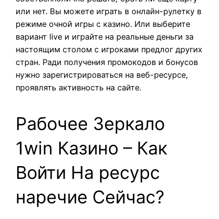
или нет. Вы можете играть в онлайн-рулетку в
режиме очной игры с казино. Или выберите
вариант live и играйте на реальные деньги за
настоящим столом с игроками предлог других
стран. Ради получения промокодов и бонусов
нужно зарегистрироваться на веб-ресурсе,
проявлять активность на сайте.
Рабочее Зеркало
1win Казино – Как
Войти На ресурс
наречие Сейчас?