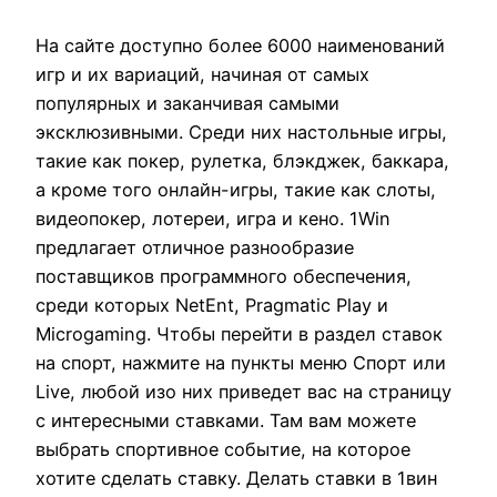
На сайте доступно более 6000 наименований
игр и их вариаций, начиная от самых
популярных и заканчивая самыми
эксклюзивными. Среди них настольные игры,
такие как покер, рулетка, блэкджек, баккара,
а кроме того онлайн-игры, такие как слоты,
видеопокер, лотереи, игра и кено. 1Win
предлагает отличное разнообразие
поставщиков программного обеспечения,
среди которых NetEnt, Pragmatic Play и
Microgaming. Чтобы перейти в раздел ставок
на спорт, нажмите на пункты меню Спорт или
Live, любой изо них приведет вас на страницу
с интересными ставками. Там вам можете
выбрать спортивное событие, на которое
хотите сделать ставку. Делать ставки в 1вин