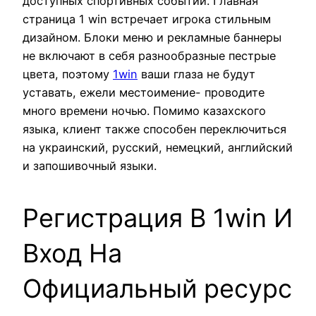
доступных спортивных событий. Главная
страница 1 win встречает игрока стильным
дизайном. Блоки меню и рекламные баннеры
не включают в себя разнообразные пестрые
цвета, поэтому
1win
ваши глаза не будут
уставать, ежели местоимение- проводите
много времени ночью. Помимо казахского
языка, клиент также способен переключиться
на украинский, русский, немецкий, английский
и запошивочный языки.
Регистрация В 1win И
Вход На
Официальный ресурс