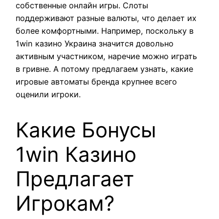
собственные онлайн игры. Слоты
поддерживают разные валюты, что делает их
более комфортными. Например, поскольку в
1win казино Украина значится довольно
активным участником, наречие можно играть
в гривне. А потому предлагаем узнать, какие
игровые автоматы бренда крупнее всего
оценили игроки.
Какие Бонусы
1win Казино
Предлагает
Игрокам?