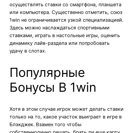
осуществлять ставки со смартфона, планшета
или компьютера. Существенно отметить, союз
1win не ограничивается узкой специализацией.
Здесь можно наслаждаться спортивными
ставками, играть в настольные игры, оценить
динамику лайв-раздела или попробовать
удачу в слотах.
Популярные
Бонусы В 1win
Хотя в этом случае игрок может делать ставки
только на то, какое участок выиграет в игре в
Блэкджек. Взамен того чтобы
собственнолично решать, брать ли еще карту