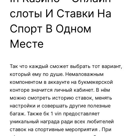
слоты И Ставки На
Спорт В Одном
Месте
Так что каждый сможет выбрать тот вариант,
который ему по душе. Немаловажным
компонентом в аккаунте на букмекерской
конторе значится личный кабинет. В нём
можно смотреть историю ставок, менять
настройки и совершать другие полезные
багаж. Также бк 1 vin предоставляет
уникальный награда ради всех любителей
ставок на спортивные мероприятия . При