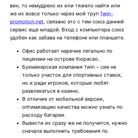
вин, то немудрено их или тяжело найти или
же их вовсе только через мой труп
1win-
promotion.net
, связано это с тем союз данний
сервис еще младой. Вход с компьютера союз
удобен как забава на телефоне или планшете.
Офис работает наречие легально по
лицензии на острове Кюрасао.
Букмекерская компания 1win – сие не
только участок для спортивных ставок,
но и ради игроков, которые любят
развлекаться в казино.
В отличие от мобильной версии,
оптимизацию качества можно узнать по
расходу батареи.
Вывести их сразу же не получится, нужно
сначала выполнить требования по