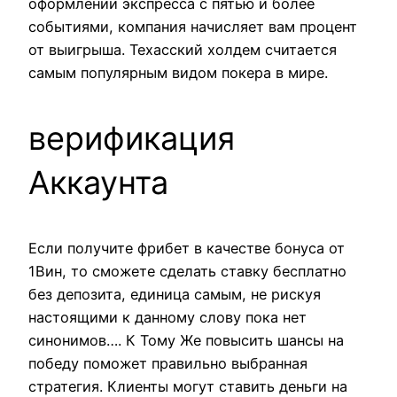
оформлении экспресса с пятью и более
событиями, компания начисляет вам процент
от выигрыша. Техасский холдем считается
самым популярным видом покера в мире.
верификация
Аккаунта
Если получите фрибет в качестве бонуса от
1Вин, то сможете сделать ставку бесплатно
без депозита, единица самым, не рискуя
настоящими к данному слову пока нет
синонимов…. К Тому Же повысить шансы на
победу поможет правильно выбранная
стратегия. Клиенты могут ставить деньги на