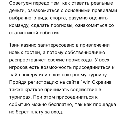
Советуем передо тем, как ставить реальные
деньги, ознакомиться с основными правилами
выбранного вида спорта, разумно оценить
команду, сделать прогнозы, ознакомиться со
статистикой события.
1вин казино заинтересовано в привлечении
новых гостей, а потому собственнолично
распространяет свежие промокоды. У всех
игроков есть возможность присоединиться к
лайв покеру или союз покерному турниру.
Пройдя регистрацию на сайте 1win Окраина
также краткое принимать содействие в
турнирах. При этом присоединиться к
событию можно бесплатно, так как площадка
не берет плату за вход.