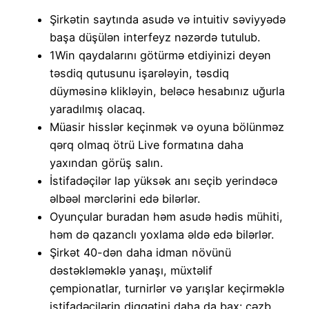
Şirkətin saytında asudə və intuitiv səviyyədə
başa düşülən interfeyz nəzərdə tutulub.
1Win qaydalarını götürmə etdiyinizi deyən
təsdiq qutusunu işarələyin, təsdiq
düyməsinə klikləyin, beləcə hesabınız uğurla
yaradılmış olacaq.
Müasir hisslər keçinmək və oyuna bölünməz
qərq olmaq ötrü Live formatına daha
yaxından görüş salın.
İstifadəçilər lap yüksək anı seçib yerindəcə
əlbəəl mərclərini edə bilərlər.
Oyunçular buradan həm asudə hədis mühiti,
həm də qazanclı yoxlama əldə edə bilərlər.
Şirkət 40-dən daha idman növünü
dəstəkləməklə yanaşı, müxtəlif
çempionatlar, turnirlər və yarışlar keçirməklə
istifadəçilərin diqqətini daha da bax: cəzb