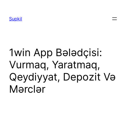
Saltar
al
Supkil
contenido
1win App Bələdçisi:
Vurmaq, Yaratmaq,
Qeydiyyat, Depozit Və
Mərclər