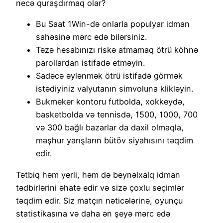
necə quraşdırmaq olar?
Bu Saat 1Win-də onlarla populyar idman
sahəsinə mərc edə bilərsiniz.
Təzə hesabınızı riskə atmamaq ötrü köhnə
parollardan istifadə etməyin.
Sadəcə əylənmək ötrü istifadə görmək
istədiyiniz valyutanın simvoluna klikləyin.
Bukmeker kontoru futbolda, xokkeydə,
basketbolda və tennisdə, 1500, 1000, 700
və 300 bağlı bazarlar da daxil olmaqla,
məşhur yarışların bütöv siyahısını təqdim
edir.
Tətbiq həm yerli, həm də beynəlxalq idman
tədbirlərini əhatə edir və sizə çoxlu seçimlər
təqdim edir. Siz matçın nəticələrinə, oyunçu
statistikasına və daha ən şeyə mərc edə