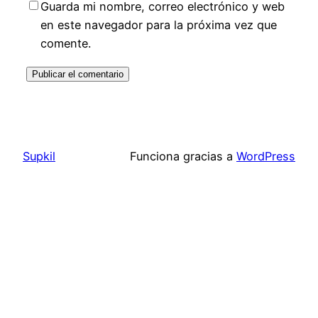
Guarda mi nombre, correo electrónico y web
en este navegador para la próxima vez que
comente.
Supkil
Funciona gracias a
WordPress