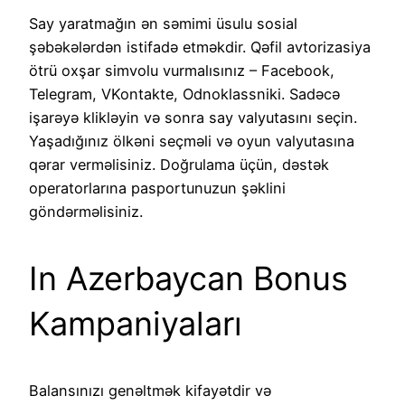
Say yaratmağın ən səmimi üsulu sosial
şəbəkələrdən istifadə etməkdir. Qəfil avtorizasiya
ötrü oxşar simvolu vurmalısınız – Facebook,
Telegram, VKontakte, Odnoklassniki. Sadəcə
işarəyə klikləyin və sonra say valyutasını seçin.
Yaşadığınız ölkəni seçməli və oyun valyutasına
qərar verməlisiniz. Doğrulama üçün, dəstək
operatorlarına pasportunuzun şəklini
göndərməlisiniz.
In Azerbaycan Bonus
Kampaniyaları
Balansınızı genəltmək kifayətdir və