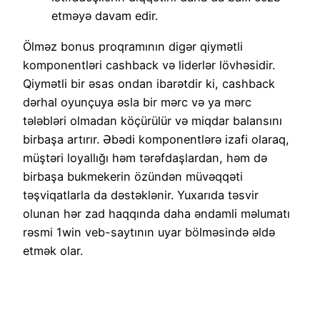
etməyə davam edir.
Ölməz bonus proqramının digər qiymətli
komponentləri cashback və liderlər lövhəsidir.
Qiymətli bir əsas ondan ibarətdir ki, cashback
dərhal oyunçuya əsla bir mərc və ya mərc
tələbləri olmadan köçürülür və miqdar balansını
birbaşa artırır. Əbədi komponentlərə izafi olaraq,
müştəri loyallığı həm tərəfdaşlardan, həm də
birbaşa bukmekerin özündən müvəqqəti
təşviqatlarla da dəstəklənir. Yuxarıda təsvir
olunan hər zad haqqında daha əndamli məlumatı
rəsmi 1win veb-saytının uyar bölməsində əldə
etmək olar.