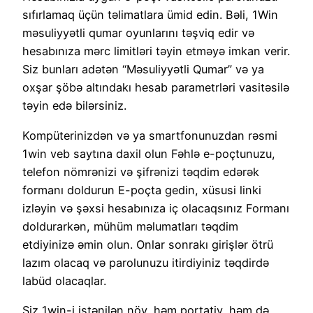
sıfırlamaq üçün təlimatlara ümid edin. Bəli, 1Win
məsuliyyətli qumar oyunlarını təşviq edir və
hesabınıza mərc limitləri təyin etməyə imkan verir.
Siz bunları adətən “Məsuliyyətli Qumar” və ya
oxşar şöbə altındakı hesab parametrləri vasitəsilə
təyin edə bilərsiniz.
Kompüterinizdən və ya smartfonunuzdan rəsmi
1win veb saytına daxil olun Fəhlə e-poçtunuzu,
telefon nömrənizi və şifrənizi təqdim edərək
formanı doldurun E-poçta gedin, xüsusi linki
izləyin və şəxsi hesabınıza iç olacaqsınız Formanı
doldurarkən, mühüm məlumatları təqdim
etdiyinizə əmin olun. Onlar sonrakı girişlər ötrü
lazım olacaq və parolunuzu itirdiyiniz təqdirdə
labüd olacaqlar.
Siz 1win-i istənilən növ, həm portativ, həm də