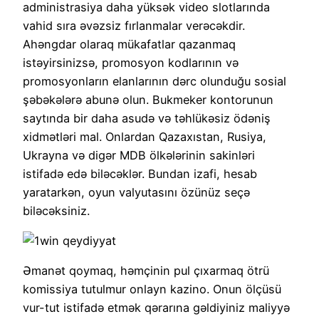
administrasiya daha yüksək video slotlarında
vahid sıra əvəzsiz fırlanmalar verəcəkdir.
Ahəngdar olaraq mükafatlar qazanmaq
istəyirsinizsə, promosyon kodlarının və
promosyonların elanlarının dərc olunduğu sosial
şəbəkələrə abunə olun. Bukmeker kontorunun
saytında bir daha asudə və təhlükəsiz ödəniş
xidmətləri mal. Onlardan Qazaxıstan, Rusiya,
Ukrayna və digər MDB ölkələrinin sakinləri
istifadə edə biləcəklər. Bundan izafi, hesab
yaratarkən, oyun valyutasını özünüz seçə
biləcəksiniz.
Əmanət qoymaq, həmçinin pul çıxarmaq ötrü
komissiya tutulmur onlayn kazino. Onun ölçüsü
vur-tut istifadə etmək qərarına gəldiyiniz maliyyə