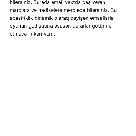
bilərsiniz. Burada əməli vaxtda baş verən
matçlara və hadisələrə mərc edə bilərsiniz. Bu
spesifiklik dinamik olaraq dəyişən əmsallarla
oyunun gedişatına əsasən qərarlar götürmə
etməyə imkan verir.