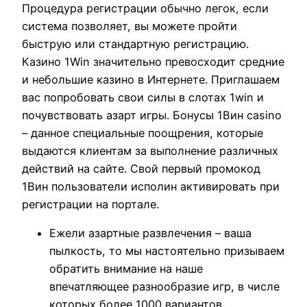
Процедура регистрации обычно легок, если
система позволяет, вы можете пройти
быструю или стандартную регистрацию.
Казино 1Win значительно превосходит средние
и небольшие казино в Интернете. Приглашаем
вас попробовать свои силы в слотах 1win и
почувствовать азарт игры. Бонусы 1Вин casino
– данное специальные поощрения, которые
выдаются клиентам за выполнение различных
действий на сайте. Свой первый промокод
1Вин пользователи исполин активировать при
регистрации на портале.
Ежели азартные развлечения – ваша
пылкость, то мы настоятельно призываем
обратить внимание на наше
впечатляющее разнообразие игр, в числе
которых более 1000 вариантов.