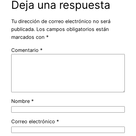
Deja una respuesta
Tu dirección de correo electrónico no será
publicada.
Los campos obligatorios están
marcados con
*
Comentario
*
Nombre
*
Correo electrónico
*