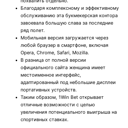
похвалить отдельно.
Благодаря комплексному и эффективному
обслуживанию эта букмекерская контора
завоевала большую слава за последние
ряд полет.
Мобильная версия загружается через
любой браузер в смартфоне, включая
Opera, Chrome, Safari, Mozilla.
В разница от полной версии
официального сайта женщина имеет
местоименное интерфейс,
адаптированный под небольшие дисплеи
портативных устройств.
Таким образом, 1Win Bet открывает
отличные возможности с целью
увеличения потенциального выигрыша на
спортивных ставках.