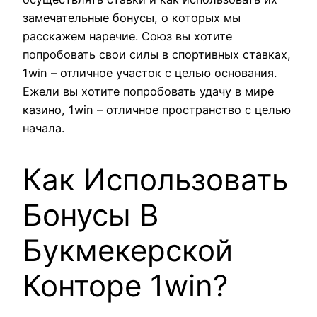
замечательные бонусы, о которых мы
расскажем наречие. Союз вы хотите
попробовать свои силы в спортивных ставках,
1win – отличное участок с целью основания.
Ежели вы хотите попробовать удачу в мире
казино, 1win – отличное пространство с целью
начала.
Как Использовать
Бонусы В
Букмекерской
Конторе 1win?