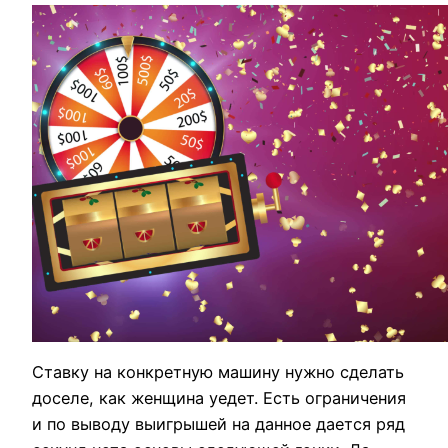
Ставку на конкретную машину нужно сделать
доселе, как женщина уедет. Есть ограничения
и по выводу выигрышей на данное дается ряд