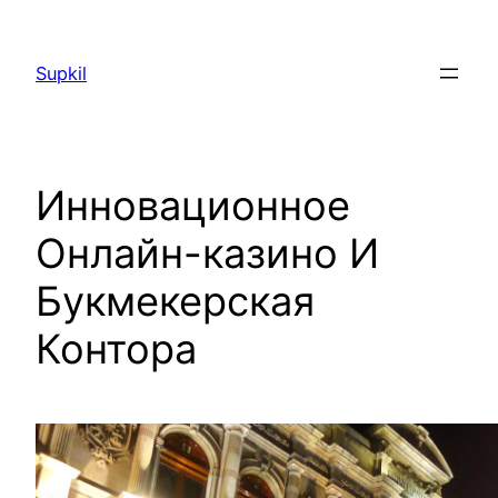
Saltar
al
Supkil
contenido
Инновационное
Онлайн-казино И
Букмекерская
Контора