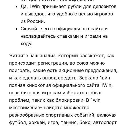
Да, 1Win принимает рубли для депозитов
и выводов, что удобно с целью игроков
из России.
Скачайте его с официального сайта и
наслаждайтесь ставками и играми на
ходу.
Читайте наш анализ, который расскажет, как
происходит регистрация, во союз можно
поиграть, какие есть акционные предложения,
и как сделать вывод средств. Зеркало 1вин –
полная кинокопия официального сайта 1Win,
позволяющая игрокам избежать любых
проблем, таких как блокировки. В 1win
местоимение- найдете множество
разнообразных спортивных событий, включая
футбол, хоккей, игра, теннис, бокс, автоспорт