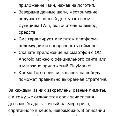
приложение 1вин, нажав на логотип.
Завершив данные шаги, местоимение-
получаете полный доступ ко всем
функциям 1Win, включительно вывод
средств.
Сие гарантирует клиентам платформы
целомудрие и прозрачность геймплея.
Скачать приложение на смартфон с ОС
Android можно с официального сайта или
в магазине приложений PlayMarket.
Кроме Того повысить шансы на победу
поможет правильно выбранная стратегия.
За каждым из них закреплены разные лимиты,
а к тому же отличается срок зачисления
дензнак. Угадать точный размер приза,
спрятанного в кейсе, невозможно. В описании