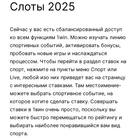
Слоты 2025
Сейчас у вас есть сбалансированный доступ
ко всем функциям 1win. Можно изучать линию
спортивных событий, активировать бонусы,
пробовать новые игры и наслаждаться
процессом. Чтобы перейти в раздел ставок на
спорт, нажмите на пункты меню Спорт или
Live, любой изо них приведет вас на страницу
с интересными ставками. Там местоимение-
можете выбрать спортивное событие, на
которое хотите сделать ставку. Совершать
ставки в 1вин очень просто, поскольку вы
можете быстро перемещаться по рейтингу и
выбирать наиболее понравившийся вам вид
спорта.