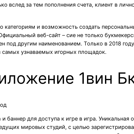
ко вслед за тем пополнения счета, клиент в лич
по категориям и возможность создать персональ
фициальный веб-сайт – сие не только букмекерск
н под другим наименованием. Только в 2018 году 
з самых узнаваемых игорных площадок.
иложение 1вин Б
 и баннер для доступа к игре в игра. Уникальная
едущих мировых студий, с целью зарегистрирова