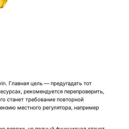
in. Главная цель — предугадать тот
ресурсах, рекомендуется перепроверить,
го станет требование повторной
цензию местного регулятора, например
о версии, но полный функционал станет