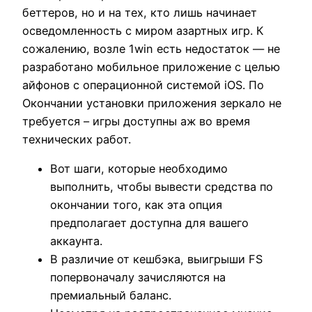
беттеров, но и на тех, кто лишь начинает
осведомленность с миром азартных игр. К
сожалению, возле 1win есть недостаток — не
разработано мобильное приложение с целью
айфонов с операционной системой iOS. По
Окончании установки приложения зеркало не
требуется – игры доступны аж во время
технических работ.
Вот шаги, которые необходимо
выполнить, чтобы вывести средства по
окончании того, как эта опция
предполагает доступна для вашего
аккаунта.
В различие от кешбэка, выигрыши FS
попервоначалу зачисляются на
премиальный баланс.