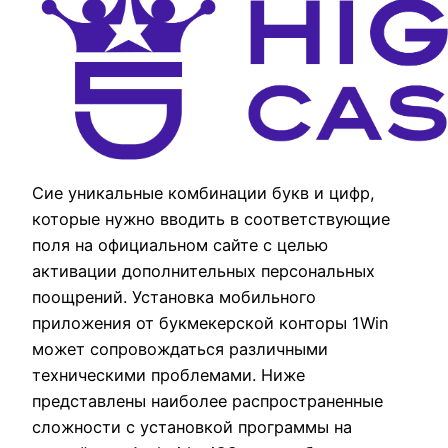
Сие уникальные комбинации букв и цифр,
которые нужно вводить в соответствующие
поля на официальном сайте с целью
активации дополнительных персональных
поощрений. Установка мобильного
приложения от букмекерской конторы 1Win
может сопровождаться различными
техническими проблемами. Ниже
представлены наиболее распространенные
сложности с установкой программы на