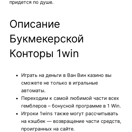
придется по душе.
Описание
Букмекерской
Конторы 1win
Играть на деньги в Ван Вин казино вы
сможете не только в игральные
автоматы.
Переходим к самой любимой части всех
гемблеров – бонусной программе в 1 Win.
Игроки 1wins также могут рассчитывать
на кэшбек — возвращение части средств,
проигранных на сайте.