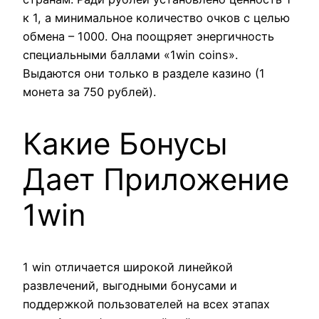
к 1, а минимальное количество очков с целью
обмена – 1000. Она поощряет энергичность
специальными баллами «1win coins».
Выдаются они только в разделе казино (1
монета за 750 рублей).
Какие Бонусы
Дает Приложение
1win
1 win отличается широкой линейкой
развлечений, выгодными бонусами и
поддержкой пользователей на всех этапах