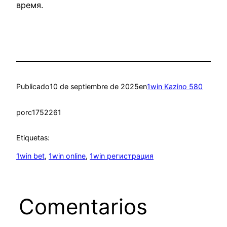
время.
Publicado
10 de septiembre de 2025
en
1win Kazino 580
por
c1752261
Etiquetas:
1win bet
, 
1win online
, 
1win регистрация
Comentarios