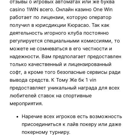
отзывы о игровых автоматах или же буква
casino 1WIN всего. Онлайн казино One Win
работает по лицензии, которую оператор
получил в юрисдикции Кюрасао. Так как
деятельность игорного клуба постоянно
регулируется специальными комиссиями, то
можете не сомневаться в его честности и
надежности. Вам предполагает предоставлен
только качественный и лицензированный
софт, а кроме того безопасные сервисы ради
вывода средств. К Тому Же бк 1 vin
предоставляет уникальный награда для всех
любителей ставок на спортивные
мероприятия.
Наречие всех игроков есть возможность
присоединиться к лайв покеру или даже
покерному турниру.