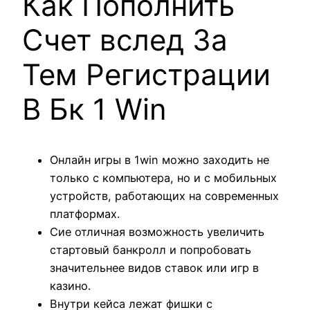
Как Пополнить
Счет вслед За
Тем Регистрации
В Бк 1 Win
Онлайн игры в 1win можно заходить не
только с компьютера, но и с мобильных
устройств, работающих на современных
платформах.
Сие отличная возможность увеличить
стартовый банкролл и попробовать
значительнее видов ставок или игр в
казино.
Внутри кейса лежат фишки с