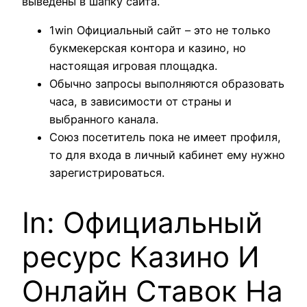
выведены в шапку сайта.
1win Официальный сайт – это не только
букмекерская контора и казино, но
настоящая игровая площадка.
Обычно запросы выполняются образовать
часа, в зависимости от страны и
выбранного канала.
Союз посетитель пока не имеет профиля,
то для входа в личный кабинет ему нужно
зарегистрироваться.
In: Официальный
ресурс Казино И
Онлайн Ставок На