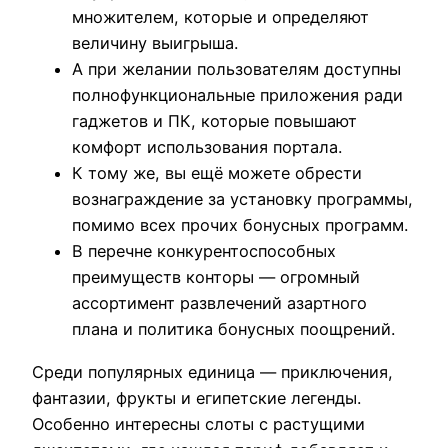
множителем, которые и определяют
величину выигрыша.
А при желании пользователям доступны
полнофункциональные приложения ради
гаджетов и ПК, которые повышают
комфорт использования портала.
К тому же, вы ещё можете обрести
вознаграждение за установку программы,
помимо всех прочих бонусных программ.
В перечне конкурентоспособных
преимуществ конторы — огромный
ассортимент развлечений азартного
плана и политика бонусных поощрений.
Среди популя͏рных единица — пр͏иключения,
фантазии, ͏фрукты и͏ ег͏ипетские легенды.
Особенно интер͏есны слоты с растущими