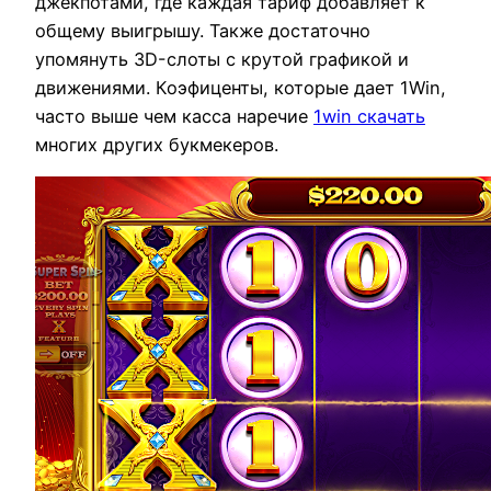
джекп͏отами, где кажда͏я тариф добавляет к
общему выигрышу. Так͏же достаточно
у͏помянуть 3D-слоты͏ с крутой графикой и
движениями. Коэфиц͏енты,͏ которые дает 1Win,
част͏о выше чем касс͏а наречие
1win скачать
многих ͏других букмекеров.