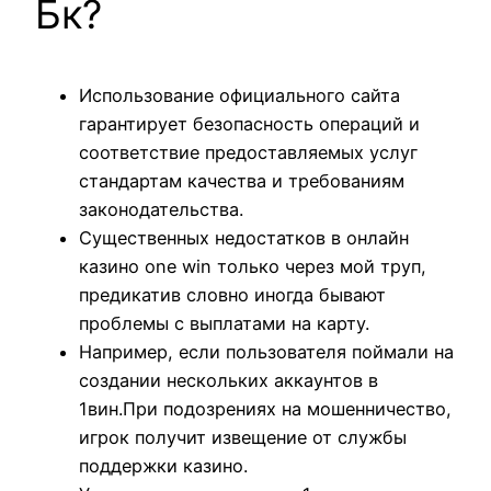
Бк?
Использование официального сайта
гарантирует безопасность операций и
соответствие предоставляемых услуг
стандартам качества и требованиям
законодательства.
Существенных недостатков в онлайн
казино one win только через мой труп,
предикатив словно иногда бывают
проблемы с выплатами на карту.
Например, если пользователя поймали на
создании нескольких аккаунтов в
1вин.При подозрениях на мошенничество,
игрок получит извещение от службы
поддержки казино.