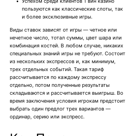
Успехом среди клиентов 1 вин казино
пользуются как классические слоты, так
и более эксклюзивные игры.
Виды ставок зависят от игры — четное или
нечетное число, тотал суммы, цвет шара или
комбинация костей. В любом случае, никаких
специальных знаний игры не требуют. Состоит
из нескольких экспрессов и, как минимум,
трех отдельных событий. Такая тариф
рассчитывается по каждому экспрессу
отдельно, потом полученные результаты
складываются и рассчитывается выигрыш. Во
время заключения условия игрокам предстоит
выбрать один предлог трех вариантов —
ординар, серию или экспресс.