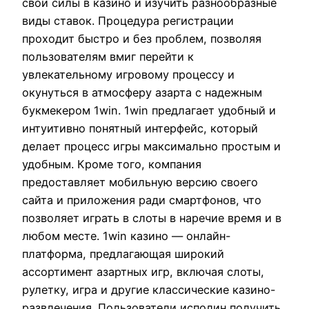
свои силы в казино и изучить разнообразные
виды ставок. Процедура регистрации
проходит быстро и без проблем, позволяя
пользователям вмиг перейти к
увлекательному игровому процессу и
окунуться в атмосферу азарта с надежным
букмекером 1win. 1win предлагает удобный и
интуитивно понятный интерфейс, который
делает процесс игры максимально простым и
удобным. Кроме того, компания
предоставляет мобильную версию своего
сайта и приложения ради смартфонов, что
позволяет играть в слоты в наречие время и в
любом месте. 1win казино — онлайн-
платформа, предлагающая широкий
ассортимент азартных игр, включая слоты,
рулетку, игра и другие классические казино-
развлечения. Пользователи исполин получить