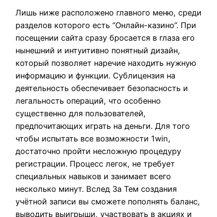
Лишь ниже расположено главного меню, среди
разделов которого есть “Онлайн-казино”. При
посещении сайта сразу бросается в глаза его
нынешний и интуитивно понятный дизайн,
который позволяет наречие находить нужную
информацию и функции. Сублицензия на
деятельность обеспечивает безопасность и
легальность операций, что особенно
существенно для пользователей,
предпочитающих играть на деньги. Для того
чтобы испытать все возможности 1win,
достаточно пройти несложную процедуру
регистрации. Процесс легок, не требует
специальных навыков и занимает всего
несколько минут. Вслед За Тем создания
учётной записи вы сможете пополнять баланс,
выводить выигрыши, участвовать в акциях и