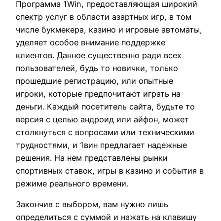
Программа 1Win, предоставляющая широкий
спектр услуг в области азартных игр, в том
числе букмекера, казино и игровые автоматы,
уделяет особое внимание поддержке
клиентов. Данное существенно ради всех
пользователей, будь то новички, только
прошедшие регистрацию, или опытные
игроки, которые предпочитают играть на
деньги. Каждый посетитель сайта, будьте то
версия с целью андроид или айфон, может
столкнуться с вопросами или техническими
трудностями, и 1вин предлагает надежные
решения. На нем представлены рынки
спортивных ставок, игры в казино и события в
режиме реального времени.
Закончив с выбором, вам нужно лишь
определиться с суммой и нажать на клавишу