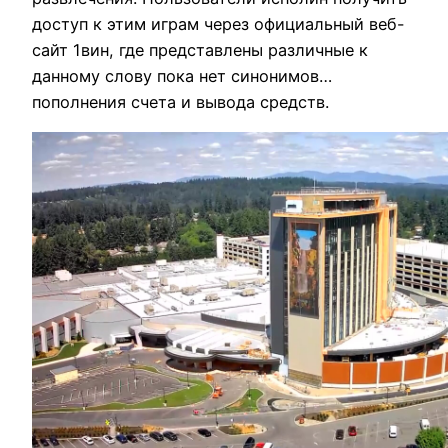
доступ к этим играм через официальный веб-
сайт 1вин, где представлены различные к
данному слову пока нет синонимов…
пополнения счета и вывода средств.