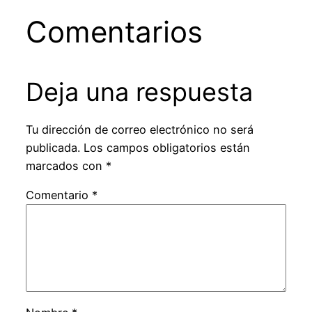
Comentarios
Deja una respuesta
Tu dirección de correo electrónico no será
publicada.
Los campos obligatorios están
marcados con
*
Comentario
*