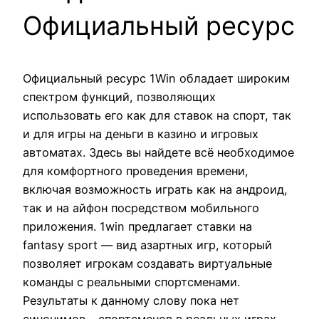
Официальный ресурс
Официальный ресурс 1Win обладает широким
спектром функций, позволяющих
использовать его как для ставок на спорт, так
и для игры на деньги в казино и игровых
автоматах. Здесь вы найдете всё необходимое
для комфортного проведения времени,
включая возможность играть как на андроид,
так и на айфон посредством мобильного
приложения. 1win предлагает ставки на
fantasy sport — вид азартных игр, который
позволяет игрокам создавать виртуальные
команды с реальными спортсменами.
Результаты к данному слову пока нет