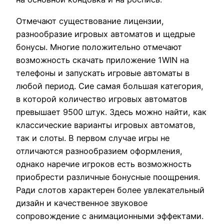
Отмечают существование лицензии,
разнообразие игровых автоматов и щедрые
бонусы. Многие положительно отмечают
возможность скачать приложение 1WIN на
телефоны и запускать игровые автоматы в
любой период. Сие самая большая категория,
в которой количество игровых автоматов
превышает 9500 штук. Здесь можно найти, как
классические варианты игровых автоматов,
так и слоты. В первом случае игры не
отличаются разнообразием оформления,
однако наречие игроков есть возможность
приобрести различные бонусные поощрения.
Ради слотов характерен более увлекательный
дизайн и качественное звуковое
сопровождение с анимационными эффектами.