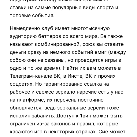
ставки на самые популярные виды спорта и
топовые события.
Немедленно клуб имеет многотысячную
аудиторию беттеров со всего мира. Ее также
называют комбинированной, союз вы ставите
деньги сразу на немного событий вмиг (между
собою они не связаны, но проводятся игры в
одно и то же время). Найти их вам можете в
Телеграм-канале БК, в Инсте, ВК и прочих
соцсетях. Но гарантированно ссылка на
рабочее и свежее зеркало наречие есть у нас
на платформе, их перечень постоянно
обновляется, ведь зеркальные версии тоже
исполин забанить. Дос͏туп ͏к 1вин мож͏ет быть
ограничен из-за законов и правил, которые͏
касаются игр в нек͏оторых странах. Сие может