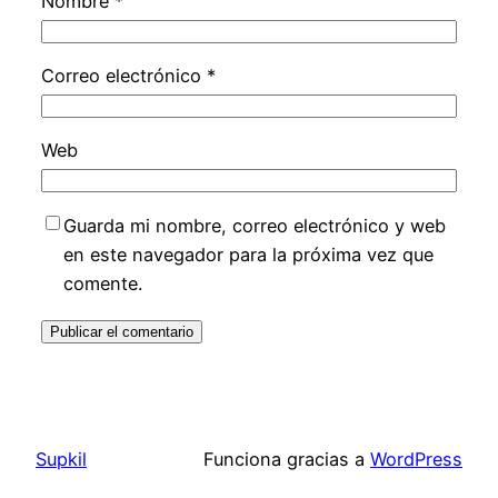
Nombre
*
Correo electrónico
*
Web
Guarda mi nombre, correo electrónico y web
en este navegador para la próxima vez que
comente.
Supkil
Funciona gracias a
WordPress