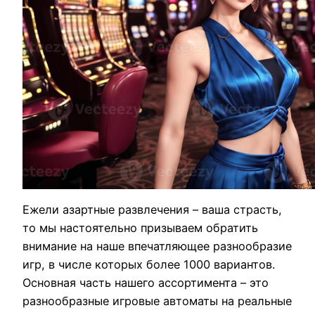
Ежели азартные развлечения – ваша страсть,
то мы настоятельно призываем обратить
внимание на наше впечатляющее разнообразие
игр, в числе которых более 1000 вариантов.
Основная часть нашего ассортимента – это
разнообразные игровые автоматы на реальные