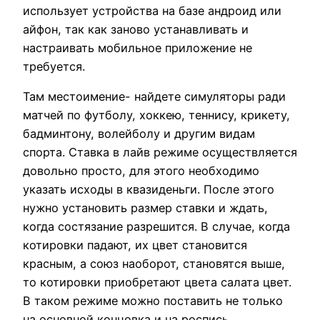
использует устройства на базе андроид или
айфон, так как заново устанавливать и
настраивать мобильное приложение не
требуется.
Там местоимение- найдете симуляторы ради
матчей по футболу, хоккею, теннису, крикету,
бадминтону, волейболу и другим видам
спорта. Ставка в лайв режиме осуществляется
довольно просто, для этого необходимо
указать исходы в квазиденьги. После этого
нужно установить размер ставки и ждать,
когда состязание разрешится. В случае, когда
котировки падают, их цвет становится
красным, а союз наоборот, становятся выше,
то котировки приобретают цвета салата цвет.
В таком режиме можно поставить не только
на основной концовка и на роспись.