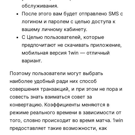
обслуживания.
После этого вам будет отправлено SMS с
логином и паролем с целью доступа к
вашему личному кабинету.
С Целью пользователей, которые
предпочитают не скачивать приложение,
мобильная версия 1win — отличный
вариант.
Поэтому пользователи могут выбрать
наиболее удобный ради них способ
совершения транзакций, и при этом не пора и
совесть знать взиматься совет за
конвертацию. Коэффициенты меняются в
режиме реального времени в зависимости от
того, словно происходит во время матча. 1win
предоставляет такие возможности, как